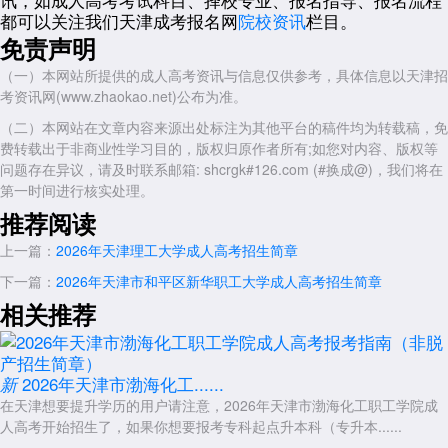
2026年天津市渤海化工职工学院成人高考报名入口
都可以关注我们天津成考报名网
院校资讯
栏目。
免责声明
三、拟招生专业目录
天津市渤海化工职工学院近年常设的高起专专业主要包括：应用化工
（一）本网站所提供的成人高考资讯与信息仅供参考，具体信息以天津招
技术、分析检验技术、化工装备技术、机电一体化技术、电气自动化技
考资讯网(www.zhaokao.net)公布为准。
术、计算机应用技术、大数据与会计、工商企业管理等。其中化工类相关
（二）本网站在文章内容来源出处标注为其他平台的稿件均为转载稿，免
专业是该校的特色和优势专业。需要郑重说明的是，2026年最终招生专
费转载出于非商业性学习目的，版权归原作者所有;如您对内容、版权等
业以学校官网或天津市教育招生考试院公布的招生计划为准，部分专业可
问题存在异议，请及时联系邮箱: shcrgk#126.com (#换成@)，我们将在
能因行业需求变化而暂停或恢复招生。
第一时间进行核实处理。
四、考试科目与时间安排
推荐阅读
天津地区成人高考统一考试时间预计为2026年10月下旬(具体日期以
上一篇：
2026年天津理工大学成人高考招生简章
天津市教育招生考试院通知为准)。
下一篇：
2026年天津市和平区新华职工大学成人高考招生简章
高起专统考科目为四门：语文、数学(文/理)、英语、计算机基础。每
相关推荐
科满分均为150分，总分600分。各科目命题依据《全国各类成人高等学
校招生复习考试大纲》，考生可据此进行复习。
五、录取原则与照顾加分政策
2026年天津市渤海化工......
新
天津市渤海化工职工学院成人高考
录取工作遵循天津市招生考试院的
在天津想要提升学历的用户请注意，2026年天津市渤海化工职工学院成
统一部署，在天津市成人高校招生最低录取控制分数线基础上，根据考生
人高考开始招生了，如果你想要报考专科起点升本科（专升本......
志愿和考试成绩从高分到低分择优录取。符合天津市规定照顾加分条件的