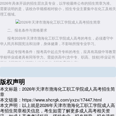
2026年具体开设的招生层次及专业，以学校最终公布的招生简章为准。
需要说明的是，该校办学规模相对较小，招生专业主要集中在化工及相关
理工领域。
二、报名条件与资格要求
报考2026年天津市渤海化工职工学院成人高考的考生，必须遵守中
华人民共和国宪法和法律，身体健康，不影响所报专业学习。
高起专报考条件：报考高中起点升专科的考生，应具有高级中等教育
学校毕业或者具有同等学力。需提供高中(含中专、职高、技校)毕业证书
原件或同等学力证明(由毕业学校或区教育局出具)。
专升本报考条件(若2026年开设)：考生必须是已取得经教育部审定核
准的国民教育系列高等学校、高等教育自学考试机构颁发的专科毕业证
版权声明
书、本科结业证书或以上证书的人员。报名时需提交学信网可查的学历电
子注册备案表或学历认证报告。
本文标题：
2026年天津市渤海化工职工学院成人高考招生简
章
异地报考要求：非天津市户籍人员在津报考，须提供有效期内的天津
本文链接：
https://www.shcrgk.com/yxzx/17447.html
市居住证原件，或天津市社会保险缴纳证明(近6个月连续缴费记录，不含
本文声明：
以上就是2026年天津市渤海化工职工学院成人高
补缴)，同时需提供在津工作单位出具的证明或劳动合同复印件。未提供
考招生简章相关信息，考生如需了解更多成人高考相关资
有效异地证明的非津户籍考生，无法在天津办理报名确认手续。
讯，如成人高考考试科目、择校专业、报名指导、报名流程