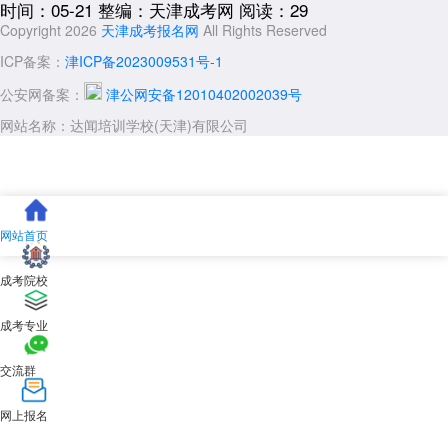
时间：05-21
整编：天津成考网
阅读：29
考生，如年满25周岁以上人员(以2026年12月31日前为准)、少数民族考
Copyright 2026
天津成考报名网
All Rights Reserved
生、退役军人等，须在报名时提交相应证明材料，经审核通过后享受相应
加分。具体加分项目和分值以天津市当年成人高考照顾政策为准，可登录
ICP备案：
津ICP备2023009531号-1
天津招考资讯网查询。
公安网备案：
津公网安备12010402002039号
六、学费标准与毕业待遇
网站名称：达闻培训学校(天津)有限公司
天津市渤海化工职工学院成人高等教育学费严格执行天津市物价部门
核定的收费标准。近年各专业学费约为1600元至2000元/年(具体以学校
财务处最新通知为准)。学费按学年缴纳，教材费按实际发生收取。
学生在学校规定学习年限内，修完教学计划规定的全部课程，成绩合
格，达到毕业要求者，颁发天津市渤海化工职工学院成人高等教育毕业证
网站首页
书，国家承认学历，证书可在学信网查询。该校为教育部备案的成人高
校，其毕业证书具有法定效力。
成考院校
七、报名流程与重要提醒
成考专业
2026年
天津成人高考
报名预计于2026年8月下旬至9月上旬进行。考
生须在规定时间内登录“天津招考资讯网”完成网上报名、填报志愿、网上
交流群
缴费及报名信息确认等全部流程。报名信息确认环节需携带身份证原件、
毕业证书原件、异地证明(非津户籍)等材料。
网上报名
特别提醒：天津市渤海化工职工学院作为行业办学的成人高校，招生