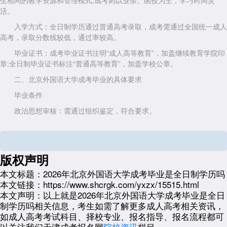
生相同的教学资源和管理模式;成考则以业余、函授为主，学习时间灵
活。
入学方式：全日制学历通过普通高考录取，成考需通过全国统一成人
高考，录取分数线较低，通过率较高。
毕业证书：成考毕业证书注明“成人高等教育”，加盖继续教育学院印
章;全日制毕业证书标注“普通高等教育”，加盖学校公章。
二、北京外国语大学成考毕业的具体要求
毕业条件
政治思想审核：需通过组织鉴定，符合要求。
课程学习与考试：完成专业考试计划规定的所有课程并通过考试。
实践环节考核：包括实验、实习、毕业论文答辩或毕业设计等，成绩
合格。
版权声明
材料提交：提供准考证原件、课程合格证书及身份证复印件;本科毕
本文标题：
2026年北京外国语大学成考毕业是全日制学历吗
业生需具备国民教育系列专科及以上学历。
本文链接：
https://www.shcrgk.com/yxzx/15515.html
本文声明：
以上就是2026年北京外国语大学成考毕业是全日
学习年限与灵活性
制学历吗相关信息，考生如需了解更多成人高考相关资讯，
成考学制通常比全日制更灵活，学习年限可根据实际情况调整。若未
如成人高考考试科目、择校专业、报名指导、报名流程都可
在规定时间内完成学业，可申请延期毕业，但无法提前毕业。
以关注我们天津成考报名网
院校资讯
栏目。