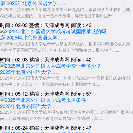
2025年北京外国语大学......
新
优先选择与职业相关的专业，如外语类、经管类等，以增强学历的实
2025年北京外国语大学成考考试毕业证是真的，很多同学都比较担心成
用性和竞争力。
考的毕业证是假的，所以一直不敢报考，导致错过了学历提升......
关注政策动态
时间：02-03
整编：天津成考网
阅读：43
成考政策可能随年度调整，建议及时关注北京教育考试院或北京外国
语大学继续教育学院的最新公告。
2025年北京外国语大学......
新
2025年北京外国语大学成考考试是国家承认的。很多同学都担心成人高
以上就是关于：“2026年北京外国语大学成考毕业是全日制学历吗”的
考的学历是国家不承认的，担心花费了时间和精力，那么为了......
简单介绍，想了解更多内容，可以持续关注
天津成人高考
网
www.shcrgk.com
时间：02-03
整编：天津成考网
阅读：42
展开全文
2025年北京外国语大学......
2025年北京外国语大学成考学费一年多少?2025年学费标准较2024年总
体持平，但英语专业、国际商务等特色专业因教学成......
时间：05-12
整编：天津成考网
阅读：57
2025年北京外国语大学......
2025年北京外国语大学成考报名条件(天津考生必看)：政策解析与报考指
南，北京外国语大学作为教育部直属"双一流"高校，其......
时间：08-24
整编：天津成考网
阅读：47