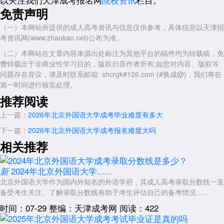
三、成考学历的认可度与用途
免责声明
国家承认与学信网可查
（一）本网站所提供的成人高考资讯与信息仅供参考，具体信息以天津招
考资讯网(www.zhaokao.net)公布为准。
成考学历属于国民教育系列，列入国家招生计划，毕业证书经教育部
电子注册，可在学信网终身查询，与全日制学历具有同等法律效力。
（二）本网站在文章内容来源出处标注为其他平台的稿件均为转载稿，免
费转载出于非商业性学习目的，版权归原作者所有;如您对内容、版权等
应用场景
问题存在异议，请及时联系邮箱: shcrgk#126.com (#换成@)，我们将在
职场发展：可用于职称评定、公务员考试、研究生考试等，部分国
第一时间进行核实处理。
企、事业单位明确接受成考学历。
推荐阅读
社会认可：成考学历被广泛认可，尤其在在职人士中，其“学历+经
上一篇：
2026年北京外国语大学成考毕业难度有多大
验”的组合往往比单纯学历更具竞争力。
下一篇：
2026年北京外国语大学成考报名难度大吗
国际认可：成考学历在国外认可度较高，可用于出国留学申请。
相关推荐
四、对考生的建议
明确学历性质
2024年北京外国语大学......
新
若需全日制学历(如考研、考公中部分岗位明确要求全日制)，成考可
北京外国语大学作为国内外知名的外语学府，其成人高考录取分数线一直
能无法满足需求;若仅需提升学历层次或获取专业资格，成考是务实选
备受考生关注。了解录取分数线有助于考生评估自己的备考情况......
择。
时间：07-29
整编：天津成考网
阅读：422
结合职业规划选择专业