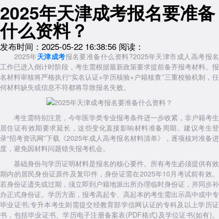
2025年天津成考报名要准备
什么资料？
发布时间：2025-05-22 16:38:56
阅读：
2025年
天津成考
报名要准备什么资料?2025年天津市成人高考报
工作已进入倒计时阶段，考生需根据最新政策要求提前备齐报考材料。报
名材料审核将严格执行“实名认证+学历核验+户籍核查”三重校验机制，任
何材料缺失或信息不符都将导致报名失败。
考生需特别注意，今年医学类专业报考条件进一步收紧，非户籍考生
居住证有效期要求延长，这些变化直接影响材料准备周期。建议考生登
录“招考资讯网”下载《2025年成人高考报名材料清单》，逐项核对准备进
度，避免因材料问题错失报考机会。
基础身份与学历证明材料是报名的核心要件。所有考生必须提供有效
期内的居民身份证原件及复印件，身份证需在2025年10月考试前有效。
若身份证遗失或过期，须立即到户籍地派出所办理临时身份证，并同步补
办正式身份证。学历方面，报考高起专、高起本的考生需出示高中或中专
毕业证书;专升本考生则需提交经教育部学信网认证的专科及以上学历证
书，包括毕业证书、学历电子注册备案表(PDF格式)及学位证书(如有)。