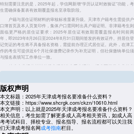
特别需要注意的是，2025年起，学信网新增“学历认证时效验证”功能，考
生需确保备案表有效期覆盖报名至录取阶段。
户籍与居住证明材料的审核标准显著升级。天津市户籍考生需提供户
口簿首页及本人页复印件，集体户口需同时出具户籍证明。非津籍考生则
面临更严格的居住证要求：2025年居住证有效期需覆盖报名时间前两
年，即2023年8月26日至2024年8月31日期间签发的有效证件。持居住登
记凭证的考生将不具备报名资格，需提前办理正式居住证。此外，在津工
作的考生可提供近6个月社保缴费记录作为补充证明，但社保缴纳单位须
与报名表填写工作单位一致。
特殊专业报考材料的提交规则发生重大调整。报考医学类专业的考
生，除需提供执业助理医师及以上资格证书或执业护士证书外，2025年
新增要求：临床医学、中医学等专业考生须提交近3年连续从事相关工作
的在职证明，并加盖单位公章。护理学专业考生需提供有效期内的护士执
版权声明
业证书，证书注册地址须与报考教学点所在地一致。值得注意的是，今年
本文标题：
2025年天津成考报名要准备什么资料？
起，医学类考生报考专业须与执业资格类别严格对应，跨专业报考将不予
本文链接：
https://www.shcrgk.com/ckzn/10610.html
通过审核。
本文声明：
以上就是2025年天津成考报名要准备什么资料？
政策加分与免试入学材料的申请流程进一步规范化。申请年满25周
相关信息，考生如需了解更多成人高考相关资讯，如成人高
岁加分(20分)的考生，系统将自动校验身份证信息，无需额外提交材料。
考考试科目、择校专业、报名指导、报名流程都可以关注我
但申请少数民族加分、退役军人免试入学等特殊政策的考生，需提供户口
们天津成考报名网
成考指南
栏目。
簿民族页复印件、退役证原件及复印件等证明材料。其中，退役军人申请