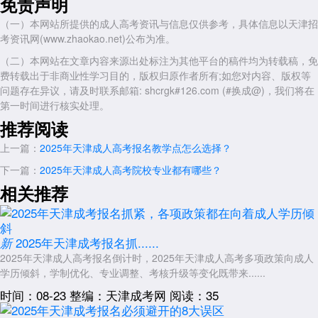
免责声明
免试专升本还需提交经退役军人事务局审核的《天津市成人高考退役军人
（一）本网站所提供的成人高考资讯与信息仅供参考，具体信息以天津招
免试申请表》。符合“三支一扶”“西部计划”等项目服务期满考核合格条件
考资讯网(www.zhaokao.net)公布为准。
的考生，须在报名期间同步提交项目证书及考核合格证明。
（二）本网站在文章内容来源出处标注为其他平台的稿件均为转载稿，免
其他补充材料的准备需关注细节要求。考生需准备近期免冠蓝底彩色
费转载出于非商业性学习目的，版权归原作者所有;如您对内容、版权等
证件照电子版，照片尺寸为480×640像素，文件大小不超过50KB，格式
问题存在异议，请及时联系邮箱: shcrgk#126.com (#换成@)，我们将在
为JPG。照片需显示考生双肩、双耳，不得佩戴首饰或美颜修饰。此外，
第一时间进行核实处理。
报考艺术类、体育类专业的考生，部分院校要求提交个人作品集或体能测
试合格证明，具体要求需查阅院校招生简章。对于申请合理便利的残疾考
推荐阅读
生，须在报名时提交《残疾人报考成人高考合理便利申请表》及残疾证复
上一篇：
2025年天津成人高考报名教学点怎么选择？
印件。
下一篇：
2025年天津成人高考院校专业都有哪些？
2025年
天津成考
报名材料考生应建立材料核对清单，逐项确认证
有效期、文件格式及签章完整性。特别提醒，医学类考生需提前协调工作
相关推荐
单位开具在职证明，非津籍考生务必核查居住证有效期。建议考生在8月
中旬前完成材料初审，预留充足时间应对突发情况。
展开全文
2025年天津成考报名抓......
新
2025年天津成人高考报名倒计时，2025年天津成人高考多项政策向成人
学历倾斜，学制优化、专业调整、考核升级等变化既带来......
时间：08-23
整编：天津成考网
阅读：35