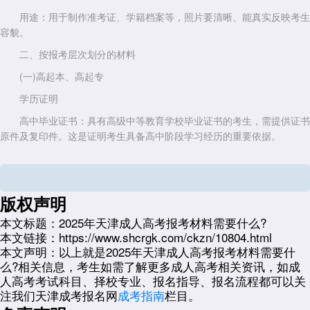
用途：用于制作准考证、学籍档案等，照片要清晰、能真实反映考生
容貌。
二、按报考层次划分的材料
(一)高起本、高起专
学历证明
高中毕业证书：具有高级中等教育学校毕业证书的考生，需提供证书
原件及复印件。这是证明考生具备高中阶段学习经历的重要依据。
同等学力证明：若考生没有高中毕业证书，但具有同等学力，可由所
在单位开具证明。同等学力一般指通过自学或其他途径达到了相当于高中
毕业的知识和能力水平。例如，一些考生因家庭原因未能完成高中学业，
版权声明
但通过自学掌握了高中知识，所在单位可为其开具同等学力证明。
本文标题：
2025年天津成人高考报考材料需要什么?
(二)专升本
本文链接：
https://www.shcrgk.com/ckzn/10804.html
专科毕业证书：必须提供经教育部审定核准的国民教育系列高等学
本文声明：
以上就是2025年天津成人高考报考材料需要什
校、高等教育自学考试机构颁发的专科毕业证书原件及复印件。常见的专
么?相关信息，考生如需了解更多成人高考相关资讯，如成
科毕业证书包括全日制专科毕业证、成人高考专科毕业证、自考专科毕业
人高考考试科目、择校专业、报名指导、报名流程都可以关
证等。
注我们天津成考报名网
成考指南
栏目。