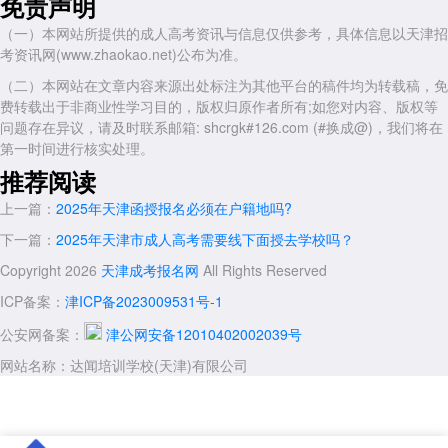
免责声明
学历验证报告：考生需在报名时通过中国高等教育学生信息网(学信
网)进行学历验证，并打印学历验证报告。学信网是教育部指定的学历查
（一）本网站所提供的成人高考资讯与信息仅供参考，具体信息以天津招
询唯一网站，学历验证报告能证明考生专科学历的真实性和有效性。
考资讯网(www.zhaokao.net)公布为准。
三、按户籍情况划分的材料
（二）本网站在文章内容来源出处标注为其他平台的稿件均为转载稿，免
费转载出于非商业性学习目的，版权归原作者所有;如您对内容、版权等
(一)天津户籍考生
问题存在异议，请及时联系邮箱: shcrgk#126.com (#换成@)，我们将在
户口本：提供户口本原件及本人页复印件，以证明户籍在天津。户口
第一时间进行核实处理。
本是确认考生户籍信息的重要证件，能清晰显示考生的户籍所在地等信
推荐阅读
息。
上一篇：
2025年天津函授报名必须在户籍地吗?
(二)非天津户籍考生
下一篇：
2025年天津市成人高考需要线下面授去学校吗？
居住证明
Copyright 2026
天津成考报名网
All Rights Reserved
居住证：前往居住地所在派出所办理，需提供本人身份证、近期免冠
ICP备案：
津ICP备2023009531号-1
照片、居住证明(如租房合同、房产证等)。居住证是证明考生在天津有稳
定居住情况的关键凭证，能让相关部门了解考生在当地的居住时长和稳定
公安网备案：
津公网安备12010402002039号
性。
网站名称：达闻培训学校(天津)有限公司
其他居住证明材料：若暂时无法办理居住证，部分情况下可提供在津
连续缴纳社保的证明(一般要求连续缴纳 6 个月以上)或在津工作的劳动合
同等材料。社保缴纳证明能体现考生在天津的工作和生活状态，劳动合同