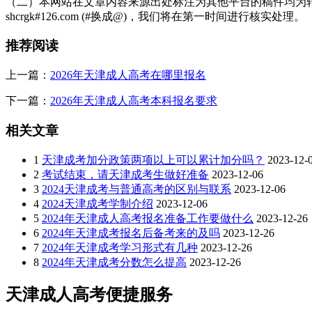
（二）本网站在文章内容来源出处标注为其他平台的稿件均为转
shcrgk#126.com (#换成@)，我们将在第一时间进行核实处理。
招生对象：适合财经领域从业者或希望提升管理能力的考
四、医学类院校
推荐阅读
天津中医药大学
上一篇：
2026年天津成人高考在哪里报名
特色：中医学、中药学、护理学等专业优势突出，成人高考
下一篇：
2026年天津成人高考本科报名要求
招生对象：需符合医学类专业报考条件(如执业资格证书或相
相关文章
五、艺术类院校
1
天津成考加分政策两项以上可以累计加分吗？
2023-12-
天津美术学院
2
考试结束，请天津成考生做好准备
2023-12-06
3
2024天津成考与普通高考的区别与联系
2023-12-06
特色：美术学、设计学等领域全国知名，成人高考开设环境
4
2024天津成考学制介绍
2023-12-06
5
2024年天津成人高考报名准备工作要做什么
2023-12-26
招生对象：适合艺术行业从业者或具备一定美术基础的社
6
2024年天津成考报名后备考来的及吗
2023-12-26
7
2024年天津成考学习形式有几种
2023-12-26
天津音乐学院
8
2024年天津成考分数怎么提高
2023-12-26
特色：音乐表演、录音艺术等专业特色鲜明，成人高考提供
天津成人高考便捷服务
招生对象：需具备音乐或表演相关基础，符合艺术类专业