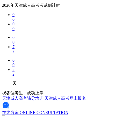
六、职业类院校
2026年天津成人高考考试倒计时
0
天津市职业大学
0
0
特色：以职业能力培养，成人高考开设眼视光技术、汽车维修
0
招生对象：适合希望提升职业技能或获取专科学历的考生
0
0
天津中德应用技术大学
7
7
特色：聚焦应用技术型人才培养，成人高考提供机械电子工
0
招生对象：面向技术技能型人才及制造业相关从业者。
0
2
七、其他院校
2
天津外国语大学
天
特色：外语类专业优势显著，成人高考开设英语、翻译等
祝各位考生，成功上岸
天津成人高考辅导培训
天津成人高考网上报名
招生对象：适合外语行业从业者或希望提升语言能力的考
中国民航大学
在线咨询
ONLINE CONSULTATION