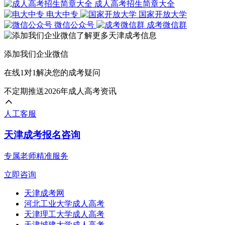
成人高考招生简章大全
特色：航空运输、飞行器动力工程等专业特色鲜明，成人高
电大中专
国家开放大学
微信公众号
成考微信群
招生对象：需符合航空类专业报考条件(如相关行业从业背
天津城建大学
添加我们企业微信
特色：土木工程、测绘工程等专业实力突出，成人高考开设
在线1对1解决您的成考疑问
招生对象：适合建筑、工程领域从业者或希望转型相关行
不定期推送2026年成人高考资讯
以上就是关于：“2025年天津成考能考哪个大学”的简单介
人工客服
展开全文
天津成考报名咨询
专属老师精准服务
立即咨询
天津成考网
河北工业大学成人高考
天津理工大学成人高考
天津城建大学成人高考