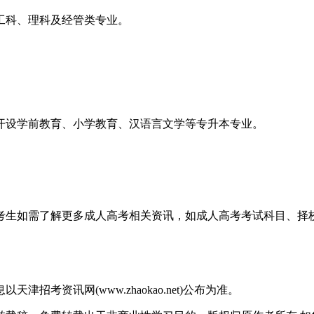
科、理科及经管类专业。
设学前教育、小学教育、汉语言文学等专升本专业。
会考生。
自动化、汽车服务工程等工科专业，兼顾教育类课程。
，考生如需了解更多成人高考相关资讯，如成人高考考试科目、
考资讯网(www.zhaokao.net)公布为准。
会计学、财务管理、工商管理、法学等专升本专业。