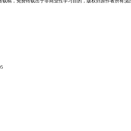
载稿，免费转载出于非商业性学习目的，版权归原作者所有;如
生。
提供医学类专升本课程。
关学历背景)。
05
设计、服装设计与工程、视觉传达设计等艺术类专业。
会考生。
艺术类专升本课程。
报考要求。