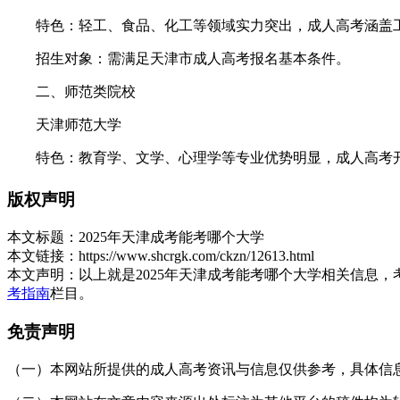
特色：轻工、食品、化工等领域实力突出，成人高考涵盖工
招生对象：需满足天津市成人高考报名基本条件。
二、师范类院校
天津师范大学
特色：教育学、文学、心理学等专业优势明显，成人高考开
招生对象：适合教育行业从业者或希望转型教育领域的社
版权声明
天津职业技术师范大学
本文标题：
2025年天津成考能考哪个大学
本文链接：
https://www.shcrgk.com/ckzn/12613.html
特色：以职业教育为特色，成人高考提供机械设计制造及其
本文声明：
以上就是2025年天津成考能考哪个大学相关信息
招生对象：面向技术技能型人才及职业教育相关从业者。
考指南
栏目。
三、财经类院校
免责声明
天津财经大学
（一）本网站所提供的成人高考资讯与信息仅供参考，具体信息以天津招
特色：经济学、管理学、法学学科实力强劲，成人高考开设