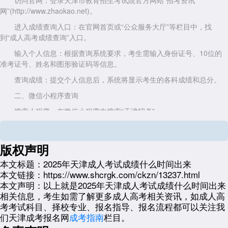
访问官网：登录天津市教育招生考试院官方网站“招考资讯
网”(http://www.zhaokao.net)。
进入成绩查询入口：在官网首页或“公众服务大厅”等栏目中，找
到“成人高考成绩查询”入口。
输入个人信息：根据查询系统要求，考生需输入身份证号、10位的
准考证号、姓名和图形验证码等信息。
查询成绩：提交个人信息后，系统将显示考生的各科成绩和总分。
二、微信小程序查询
搜索小程序：在微信小程序中搜索“天津招考”。
进入服务平台：点击进入天津市招考院综合服务平台。
输入考生信息：输入考生信息，并通过手机号码进行验证。
版权声明
查询成绩：验证通过后，进入成人高考成绩界面查询。
本文标题：
2025年天津成人考试成绩什么时间出来
本文链接：
https://www.shcrgk.com/ckzn/13237.html
三、现场查询
本文声明：
以上就是2025年天津成人考试成绩什么时间出来
前往招办：考生可以到报名所在区招办或报名确认点。
相关信息，考生如需了解更多成人高考相关资讯，如成人高
考考试科目、择校专业、报名指导、报名流程都可以关注我
查询成绩：通过现场设备或工作人员协助查询自己的考试成绩。
们天津成考报名网
成考指南
栏目。
以上就是关于：“2025年天津成人考试成绩什么时间出来”的简单介