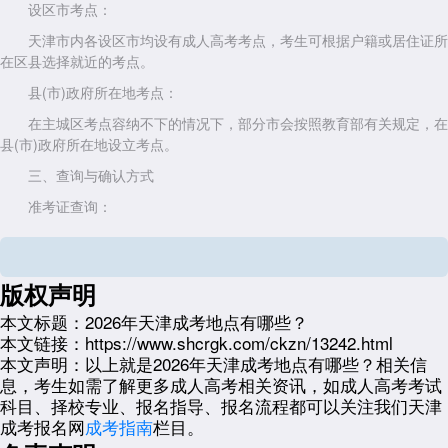
设区市考点：
天津市内各设区市均设有成人高考考点，考生可根据户籍或居住证所
在区县选择就近的考点。
县(市)政府所在地考点：
在主城区考点容纳不下的情况下，部分市会按照教育部有关规定，在
县(市)政府所在地设立考点。
三、查询与确认方式
准考证查询：
报名成功后，考生需在指定时间登录天津市教育招生考试院官网“招
考资讯网”下载并打印准考证。
版权声明
准考证上会明确标注考试时间、地点及座位号。
本文标题：
2026年天津成考地点有哪些？
官网查询：
本文链接：
https://www.shcrgk.com/ckzn/13242.html
考生可登录“招考资讯网”，在首页或“公众服务大厅”等栏目中，找
本文声明：
以上就是2026年天津成考地点有哪些？相关信
到“成人高考”或“考试信息查询”入口。
息，考生如需了解更多成人高考相关资讯，如成人高考考试
根据系统提示输入身份证号、准考证号或报名号等信息，即可查询考
科目、择校专业、报名指导、报名流程都可以关注我们天津
点分布及具体地址。
成考报名网
成考指南
栏目。