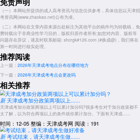
免责声明
以上就是关于：“2026年天津成考地点有哪些”的简单介绍，想了解更
多内容，可以持续关注
天津成人高考
网www.shcrgk.com
（一）本网站所提供的成人高考资讯与信息仅供参考，具体信息以天津招
考资讯网(www.zhaokao.net)公布为准。
展开全文
（二）本网站在文章内容来源出处标注为其他平台的稿件均为转载稿，免
费转载出于非商业性学习目的，版权归原作者所有;如您对内容、版权等
问题存在异议，请及时联系邮箱: shcrgk#126.com (#换成@)，我们将在
第一时间进行核实处理。
推荐阅读
上一篇：
2026年天津成考地点分布在哪些地方
下一篇：
2026年天津成考考点会更改吗
相关推荐
天津成考加分政策两项以上......
新
天津成考加分政策两项以上可以累计加分吗?很多考生对于加分政策都不
太了解，以为符合两项以上的条件就你累计加分。下面有天津成......
时间：12-05
整编：天津成考网
阅读：191
考试结束，请天津成考生做......
新