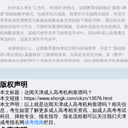
针对成人考生“工作忙、时间碎”的特点，达闻教育创新推出“面授+网
课”双轨制教学模式。在南开区白堤路、西青区中北镇两大校区，学员可
享受标准空调教室与多媒体电教设备支持的线下课程;同时，通过自主研
发的在线学习平台，可随时回看课程视频、完成作业提交与在线测试。据
机构数据显示，该模式使学员学习效率提升40%，2024年成人高考通过
率达92%，远超天津市平均水平。
在课程设计上，达闻教育紧扣考试大纲与职场需求，开发了“基础精
讲+考点强化+真题模拟”三级课程体系。以高起专层次为例，其《数学》
课程将30%课时用于公式推导与基础题型训练，50%课时聚焦历年真题解
析，剩余20%开展模拟考试与错题复盘，帮助学员在有限时间内掌握核心
得分点。这种“抓大放小”的策略，使数学基础薄弱的学员平均提分35分。
版权声明
三、服务保障
本文标题：
达闻天津成人高考机构靠谱吗？
从报名咨询到毕业拿证，达闻教育提供“一对一教务老师”全程服务。
本文链接：
https://www.shcrgk.com/ckzn/13576.html
在报名阶段，教务老师会协助学员核对户籍证明、学历证书等材料，确保
本文声明：
以上就是达闻天津成人高考机构靠谱吗？相关信
符合报考条件;备考期间，根据学员时间安排制定个性化学习计划，并定
息，考生如需了解更多成人高考相关资讯，如成人高考考试
期跟进学习进度;录取后，指导学员完成学籍注册、课程选修与期末考
科目、择校专业、报名指导、报名流程都可以关注我们天津
试，避免因流程疏漏影响毕业。据2024年学员满意度调查显示，98%的
成考报名网
成考指南
栏目。
学员对教务服务给出“非常满意”评价，认为其“专业、耐心、响应及时”。