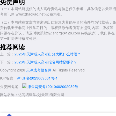
免责声明
尽管达闻教育在资质、教学与服务上表现突出，但考生仍需注意：成
（一）本网站所提供的成人高考资讯与信息仅供参考，具体信息以天津招
人高考录取结果受个人基础、备考投入等因素影响，机构无法承诺“包
考资讯网(www.zhaokao.net)公布为准。
过”。选择机构时，应优先核实其办学资质、查看高校授权文件，并试听
课程判断教学质量。对于达闻教育而言，其16年的办学历史、高校合作
（二）本网站在文章内容来源出处标注为其他平台的稿件均为转载稿，免
背景与学员口碑，无疑为
天津成人高考
考生提供了一个值得信赖的选择。
费转载出于非商业性学习目的，版权归原作者所有;如您对内容、版权等
问题存在异议，请及时联系邮箱: shcrgk#126.com (#换成@)，我们将在
展开全文
第一时间进行核实处理。
推荐阅读
上一篇：
2025年天津成人高考出分大概什么时候？
下一篇：
2026年天津成人高考报名网站是哪个？
Copyright 2026
天津成考报名网
All Rights Reserved
ICP备案：
津ICP备2023009531号-1
公安网备案：
津公网安备12010402002039号
网站名称：达闻培训学校(天津)有限公司