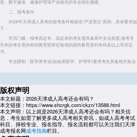
造、数字媒体、健康护理等产业相关的专业招生规模。
二、报考条件
2026年天津成人高考的报考条件将延续“严进宽出”原则，具体要求如
下：
学历门槛：报考高起专、高起本的考生需具备高中文化程度;报考专
升本的考生需持有经教育部审定核准的国民教育系列专科及以上学历证
书。
专业限制：医学类专业(如临床医学、护理学)要求考生具备相关执业
资格或学历背景。例如，报考护理学专业的考生需持有省级卫生行政部门
颁发的执业护士证书。
户籍要求：非天津户籍考生需提供2025年10月至2026年3月连续社
版权声明
保缴纳记录，且缴费单位须为本地企业，以确保考生与天津经济社会的实
本文标题：
2026天津成人高考还会有吗？
际关联。
本文链接：
https://www.shcrgk.com/ckzn/13588.html
三、专业方向
本文声明：
以上就是2026天津成人高考还会有吗？相关信
息，考生如需了解更多成人高考相关资讯，如成人高考考试
2026年天津成人高考的专业设置将进一步向重点产业倾斜。例如，
科目、择校专业、报名指导、报名流程都可以关注我们天津
天津理工大学将新增“智能制造工程”专业，要求考生具备机械设计或机电
成考报名网
成考指南
栏目。
一体化专科背景，课程融入华为天津研究院技术标准;天津师范大学的学