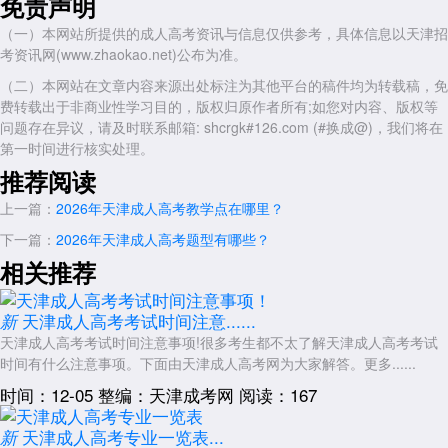
免责声明
前教育专业将强化“杨柳青年画幼儿教学”等本土文化模块，要求考生提交
幼儿园顶岗实习证明;天津医科大学临床医学院的护理学专业将继续与三
（一）本网站所提供的成人高考资讯与信息仅供参考，具体信息以天津招
甲医院合作，提供临床实践机会，毕业生进入医疗系统的比例有望突破
考资讯网(www.zhaokao.net)公布为准。
70%。
（二）本网站在文章内容来源出处标注为其他平台的稿件均为转载稿，免
四、备考建议
费转载出于非商业性学习目的，版权归原作者所有;如您对内容、版权等
问题存在异议，请及时联系邮箱: shcrgk#126.com (#换成@)，我们将在
时间规划：根据2025年政策，2026年天津成人高考报名时间预计为
第一时间进行核实处理。
8月下旬至9月上旬，考试时间为10月中旬。考生需在8月20日前后密切关
推荐阅读
注天津市教育招生考试院官网公告，避免错过报名窗口。
材料准备：需提前准备身份证、学历证书、社保缴纳记录(非户籍考
上一篇：
2026年天津成人高考教学点在哪里？
生)、执业资格证书(医学类专业)等材料，并确保学历信息在学信网可
下一篇：
2026年天津成人高考题型有哪些？
查。
相关推荐
专业选择：结合自身职业规划与天津产业需求，优先选择与本地重点
产业(如智能制造、数字媒体、健康护理)相关的专业，以提升就业竞争
天津成人高考考试时间注意......
新
力。
天津成人高考考试时间注意事项!很多考生都不太了解天津成人高考考试
2026年
天津成人高考
不仅是学历提升的通道，更是个人职业发展的
时间有什么注意事项。下面由天津成人高考网为大家解答。更多......
跳板。考生需密切关注政策动态，提前规划报考方向，以精准备考实现学
时间：12-05
整编：天津成考网
阅读：167
历与技能的双重提升。
天津成人高考专业一览表...
展开全文
新