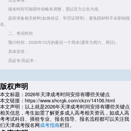
报名时间可能因年份略有调整，需以官方公告为准。
提前准备相关材料(如身份证、学历证明等)，避免因材料不全影响报
名。
二、考试时间
预计时间：2026年10月的最后一个周末(通常为周六、周日)。
具体安排：
高起专/高起本：
第一天上午：语文(9:00-11:00)
第一天下午：数学(14:30-16:30)
版权声明
第二天上午：外语(9:00-11:00)
本文标题：
2026年天津成考时间安排有哪些关键点
第二天下午(高起本)：史地综合(文科)或理化综合(理科)(14:30-
本文链接：
https://www.shcrgk.com/ckzn/14106.html
16:30)
本文声明：
以上就是2026年天津成考时间安排有哪些关键点
专升本：
相关信息，考生如需了解更多成人高考相关资讯，如成人高
考考试科目、择校专业、报名指导、报名流程都可以关注我
第一天上午：政治(9:00-11:30)
们天津成考报名网
成考指南
栏目。
第一天下午：外语(14:30-17:00)