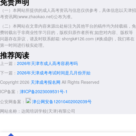
免责声明
第二天上午或下午：专业基础课(具体时间以准考证为准)
（一）本网站所提供的成人高考资讯与信息仅供参考，具体信息以天津招
考资讯网(www.zhaokao.net)公布为准。
注意事项：
（二）本网站在文章内容来源出处标注为其他平台的稿件均为转载稿，免
考试时间全国统一，但具体日期可能因年份调整，需以准考证为准。
费转载出于非商业性学习目的，版权归原作者所有;如您对内容、版权等
提前熟悉考场位置，规划好出行路线，避免迟到。
问题存在异议，请及时联系邮箱: shcrgk#126.com (#换成@)，我们将在
第一时间进行核实处理。
三、成绩查询与录取时间
推荐阅读
成绩查询：
上一篇：
2026年天津市成人高考容易考吗
预计时间：考试后一个月左右(如2025年成绩查询时间为11月18日，
2026年可参考此时间节点)。
下一篇：
2026年天津成考考试时间是几月份开始
查询方式：登录天津市教育招生考试院官网或相关平台查询。
Copyright 2026
天津成考报名网
All Rights Reserved
录取时间：
ICP备案：
津ICP备2023009531号-1
预计时间：2026年12月至次年5月上旬。
公安网备案：
津公网安备12010402002039号
具体流程：
网站名称：达闻培训学校(天津)有限公司
专升本录取：通常在5月上旬公布结果(如2025年为4月30日开放查
询，2026年可参考此时间)。
高起专/高起本录取：一般在12月完成，录取结果通过官网公布。