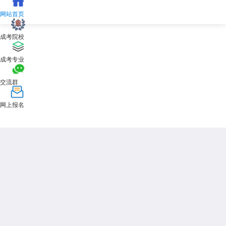
注意事项：
网站首页
及时关注录取动态，未被录取的考生可关注补录信息。
成考院校
录取后需按学校要求完成入学手续，逾期未报到者视为放弃资格。
四、其他关键时间节点
成考专业
招生计划发布：
交流群
预计时间：2025年11月下旬至12月。
网上报名
内容：包含招生院校、专业、人数及报考条件等，考生需仔细阅读以
确定报考方向。
准考证打印：
预计时间：考前7-10天。
注意事项：准考证是参加考试的重要凭证，需妥善保管。
入学时间：
预计时间：2026年3月。
注意事项：被录取考生需按时入学，逾期可能影响学籍注册。