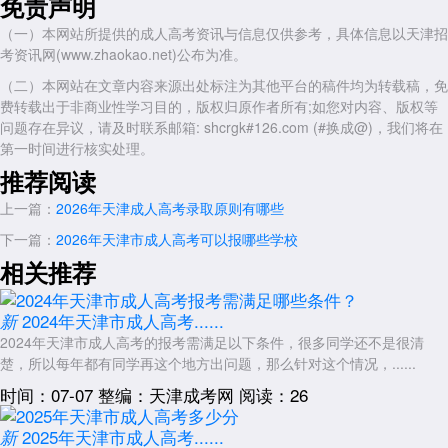
免责声明
汉沽三中(汉沽区)：
（一）本网站所提供的成人高考资讯与信息仅供参考，具体信息以天津招
汉沽区核心考点，交通便利，适合组织区域性考试。
考资讯网(www.zhaokao.net)公布为准。
大港九中(大港区)：
（二）本网站在文章内容来源出处标注为其他平台的稿件均为转载稿，免
费转载出于非商业性学习目的，版权归原作者所有;如您对内容、版权等
大港区重要考点，考场设施完备，可能用于高起本层次考试。
问题存在异议，请及时联系邮箱: shcrgk#126.com (#换成@)，我们将在
东丽区
第一时间进行核实处理。
东丽中学：
推荐阅读
2025年曾作为成考考点，考场秩序井然，2026年可能继续使用。
上一篇：
2026年天津成人高考录取原则有哪些
鉴开中学：
下一篇：
2026年天津市成人高考可以报哪些学校
东丽区另一考点，考场设施先进，适合组织多层次考试。
相关推荐
西青区
2024年天津市成人高考......
新
杨柳青三中：
2024年天津市成人高考的报考需满足以下条件，很多同学还不是很清
西青区重点中学，考场环境优良，可能承担成考部分科目考试。
楚，所以每年都有同学再这个地方出问题，那么针对这个情况，......
三、其他行政区考点(示例)
时间：07-07
整编：天津成考网
阅读：26
津南区
2025年天津市成人高考......
新