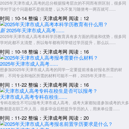
天津市南洋工业学校：
2025年天津市成人高考的总分根据报考层次的不同而有所区别，很多同
学对于这个问题都不是很清楚，认为不复习随便考一两百就可......
津南区成考考点之一，考场设施适合职业技能类考试，可能用于成考
专业加试。
时间：10-14
整编：天津成考网
阅读：12
北辰区
2025年天津市成人高考......
新
北辰区中等职业技术学校：
2025年天津市成人高考本科学历教育具有多方面的用途和优势，很多同
学对此都不太清楚，所以每年都有同学错过学历提升，那么以......
北辰区核心考点，考场管理严格，适合组织大规模考试。
时间：10-18
整编：天津成考网
阅读：16
武清区、宝坻区、静海区、宁河区、蓟州区
各区重点中学或职业院校：
2025年天津市成人高考......
如武清区杨村五中、宝坻区宝坻三中、静海区第四中学等，均可能作
想参加2025年天津市成人高考的同学一定要提前准备好报名所需的材
为区域性考点，服务本地考生。
料，不同专业和地区所需的材料可能不一样，2025年天津市......
时间：11-22
整编：天津成考网
阅读：16
四、考点设置原则与考生注意事项
就近分配原则：
天津市成人高考专科在校生......
天津市成考考点遵循“就近分配、交通便利”原则，考生准考证上会明
专科在校生不可以报考天津市成人高考。成考大家都知道参加成考的大多
确标注考试地点、座位号及交通路线，建议提前规划行程。
数都是在职工作人员，很多毕业后想提升学历的人，用来单位晋......
时间：11-22
整编：天津成考网
阅读：20
考场设施标准：
考点学校均配备监控系统、信号屏蔽设备及应急电源保障，确保考试