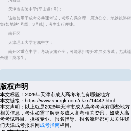
天津市实验中学(平山道1号)：
该校曾用于成考公共课考试，考场布局合理，周边公交、地铁线路密
集(如地铁1号线、3号线)，考生出行便捷。
南开区
天津理工大学附属中学：
南开区重点中学，考场设施齐全，可能承担专升本层次考试，尤其适
合理工类考生。
河东区
第九十八中学二号桥校区：
版权声明
河东区成考考点之一，考场环境安静，适合组织大规模考试。
本文标题：
2026年天津市成人高考考点有哪些地方
二、滨海新区及周边区域考点(示例)
本文链接：
https://www.shcrgk.com/ckzn/14442.html
滨海新区(塘沽、汉沽、大港)
本文声明：
以上就是2026年天津市成人高考考点有哪些地方
塘沽六中(塘沽区)：
相关信息，考生如需了解更多成人高考相关资讯，如成人高
考考试科目、择校专业、报名指导、报名流程都可以关注我
曾作为高等教育自学考试考点，考场管理规范，2026年可能继续承
们天津成考报名网
成考指南
栏目。
担成考任务。