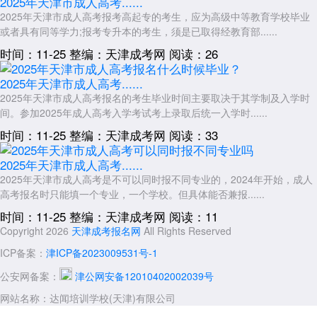
2025年天津市成人高考......
公平公正。部分学校提供临时停车场，但考位有限，建议优先选择公共交
2025年天津市成人高考报考高起专的考生，应为高级中等教育学校毕业
通出行。
或者具有同等学力;报考专升本的考生，须是已取得经教育部......
考前准备建议：
时间：11-25
整编：天津成考网
阅读：26
考生需在考前一周登录“招考资讯网”下载并打印准考证，核对考试时
间、地点及座位号。
2025年天津市成人高考......
2025年天津市成人高考报名的考生毕业时间主要取决于其学制及入学时
考试当天提前到达考点，携带有效身份证件及准考证，遵守考场规
间。参加2025年成人高考入学考试考上录取后统一入学时......
则，严禁携带手机等通讯设备进入考场。
时间：11-25
整编：天津成考网
阅读：33
以上就是关于：“2026年天津市成人高考考点有哪些地方”的简单介
绍，想了解更多内容，可以持续关注
天津成人高考
网www.shcrgk.com
2025年天津市成人高考......
展开全文
2025年天津市成人高考是不可以同时报不同专业的，2024年开始，成人
高考报名时只能填一个专业，一个学校。但具体能否兼报......
时间：11-25
整编：天津成考网
阅读：11
Copyright 2026
天津成考报名网
All Rights Reserved
ICP备案：
津ICP备2023009531号-1
公安网备案：
津公网安备12010402002039号
网站名称：达闻培训学校(天津)有限公司