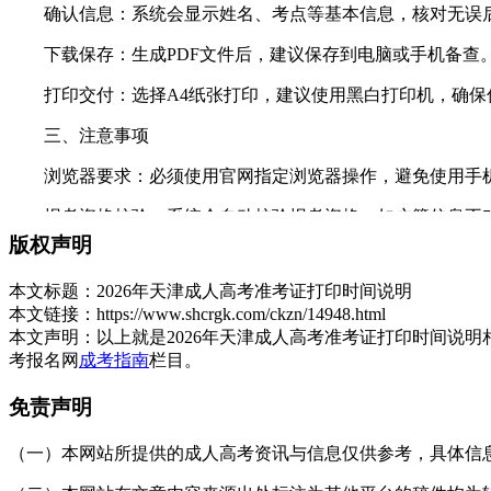
确认信息：系统会显示姓名、考点等基本信息，核对无误后
下载保存：生成PDF文件后，建议保存到电脑或手机备查
打印交付：选择A4纸张打印，建议使用黑白打印机，确保
三、注意事项
浏览器要求：必须使用官网指定浏览器操作，避免使用手机
报考资格校验：系统会自动校验报考资格，如户籍信息不对
版权声明
手机号确认：打印前务必核对手机号是否准确，并检查是否填
本文标题：
2026年天津成人高考准考证打印时间说明
准考证内容检查：打印前预览准考证，确保姓名、考试时间
本文链接：
https://www.shcrgk.com/ckzn/14948.html
本文声明：
以上就是2026年天津成人高考准考证打印时间说
妥善保管：准考证是进入考场的唯一凭证，请务必妥善保管
考报名网
成考指南
栏目。
以上就是关于：“2026年天津成人高考准考证打印时间说明”的简
免责声明
展开全文
（一）本网站所提供的成人高考资讯与信息仅供参考，具体信息以天津招