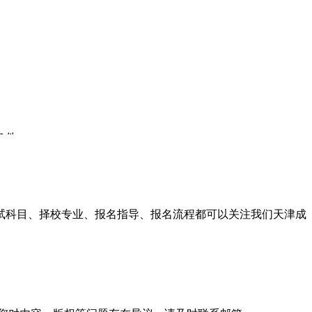
条件。
时通知到考生。
，否则会被视为违规。
考试科目、择校专业、报名指导、报名流程都可以关注我们天津成
crgk.com