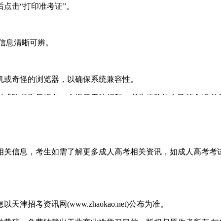
点击“打印准考证”。
。
信息清晰可辨。
或奇怪的浏览器，以确保系统兼容性。
或跨省重复报名，会提示无法打印。考生需确认自己符合报考
报了健康监测小程序(如有要求)，以确保考前重要事项能及
、考场信息等完整无误。准考证正反面不能有任何涂改或书写
明相关信息，考生如需了解更多成人高考相关资讯，如成人高考
，避免遗失或损坏。
单介绍，想了解更多内容，可以持续关注天津成人高考网www.sh
考资讯网(www.zhaokao.net)公布为准。