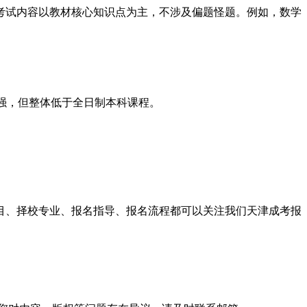
试内容以教材核心知识点为主，不涉及偏题怪题。例如，数学
强，但整体低于全日制本科课程。
、完形填空等客观题分值较高，语文作文占60分。
程，总分600分，录取分数也相对较低。以2024年为例，高
科目、择校专业、报名指导、报名流程都可以关注我们天津成考报