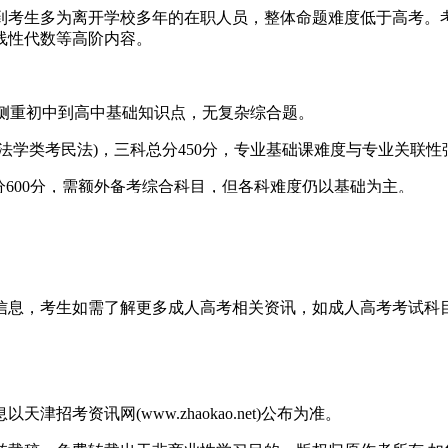
考生多为离开学校多年的在职人员，整体命题难度低于高考。考
线性代数等高阶内容。
侧重初中到高中基础知识点，无复杂综合题。
学类考民法)，三科总分450分，专业基础课难度与专业关联性
600分，需额外备考综合科目，但各科难度仍以基础为主。
简答题、作文、论述题)占比约40%。例如，英语科目中阅读理解
，总分450分，考100到200分即可录取;考本科层次需四门课
关信息，考生如需了解更多成人高考相关资讯，如成人高考考试
0分，理工类约125分。
校热门专业通过率可达90%。
考资讯网(www.zhaokao.net)公布为准。
据大纲内容备考，明确考试的大概范围，避免盲目复习。