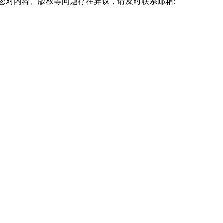
您对内容、版权等问题存在异议，请及时联系邮箱:
通勤时听课程音频，午休时刷题，周末集中突破薄弱科目。
考试通过率。此外，农、林、水利、地质、矿业、测绘、远洋运
k.com