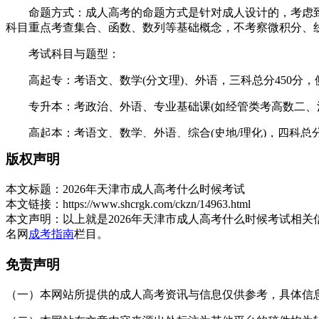
命题方式：成人高考的命题方式是针对成人设计的，考虑到
科目重点考查集合、函数、数列等基础概念，不考察微积分、
考试科目与题型：
高起专：考语文、数学(分文理)、外语，三科总分450分，
专升本：考政治、外语、专业基础课(如经管类考高数二、法
高起本：考语文、数学、外语、综合(史地/理化)，四科总分
版权声明
题型结构：客观题(选择题、填空题)占比约60%，主观题(
录取分数与通过率：
本文标题：
2026年天津市成人高考什么时候考试
本文链接：
https://www.shcrgk.com/ckzn/14963.html
录取分数：成人高考录取分数相对较低，考专科层次只需三门课程
本文声明：
以上就是2026年天津市成人高考什么时候考试相
起专文史类分数线约130分，理工类约125分;专升本经管类约12
名网
成考指南
栏目。
通过率：天津成人高考历年通过率稳定在80%以上，部分院
免责声明
备考建议
（一）本网站所提供的成人高考资讯与信息仅供参考，具体信息以天津招
了解考试大纲：考生在备考前应先了解各科的考试大纲，根