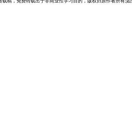
载稿，免费转载出于非商业性学习目的，版权归原作者所有;如
时，优先攻克数学和英语。在职考生可利用碎片化时间学习，如
生可享受20分加分，大部分考生能满足此条件，无形中提高了
时，可适当降分投档，降分幅度最大不超过20分。
极心态应对考试。
绍，想了解更多内容，可以持续关注天津成人高考网www.shcrg