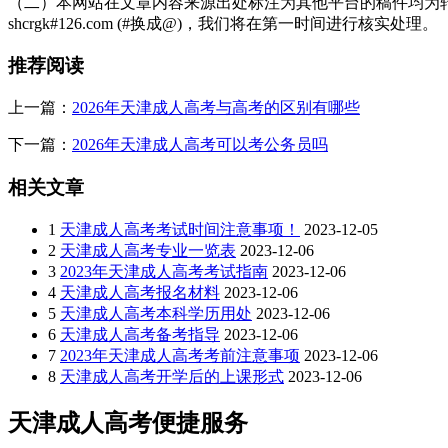
（二）本网站在文章内容来源出处标注为其他平台的稿件均为转
合理规划备考时间：建议提前6个月备考，每天学习1-2小
shcrgk#126.com (#换成@)，我们将在第一时间进行核实处理。
关注加分政策：成人高考设有加分政策，例如25岁以上的考
推荐阅读
输、社会福利等专业，在省录取文化最低控制分数线上生源不足
上一篇：
2026年天津成人高考与高考的区别有哪些
保持积极心态：从简单科目入手，逐步增强信心，保持积
下一篇：
2026年天津成人高考可以考公务员吗
以上就是关于：“2026年天津市成人高考什么时候考试”的简单介
相关文章
展开全文
1
天津成人高考考试时间注意事项！
2023-12-05
2
天津成人高考专业一览表
2023-12-06
3
2023年天津成人高考考试指南
2023-12-06
4
天津成人高考报名材料
2023-12-06
5
天津成人高考本科学历用处
2023-12-06
6
天津成人高考备考指导
2023-12-06
7
2023年天津成人高考考前注意事项
2023-12-06
8
天津成人高考开学后的上课形式
2023-12-06
天津成人高考便捷服务