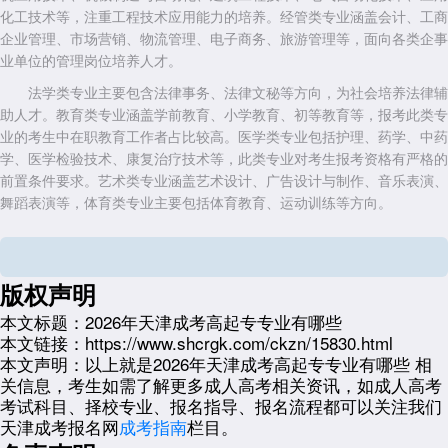
化工技术等，注重工程技术应用能力的培养。经管类专业涵盖会计、工商
企业管理、市场营销、物流管理、电子商务、旅游管理等，面向各类企事
业单位的管理岗位培养人才。
法学类专业主要包含法律事务、法律文秘等方向，为社会培养法律辅
助人才。教育类专业涵盖学前教育、小学教育、初等教育等，报考此类专
业的考生中在职教育工作者占比较高。医学类专业包括护理、药学、中药
学、医学检验技术、康复治疗技术等，此类专业对考生报考资格有严格的
前置条件要求。艺术类专业涵盖艺术设计、广告设计与制作、音乐表演、
舞蹈表演等，体育类专业主要包括体育教育、运动训练等方向。
专业设置的依据
天津市成人高等教育招生专业的设置，依据教育部关于成人高等教育
版权声明
专业备案与审批的相关规定执行。各招生院校根据自身的办学条件、师资
力量、教学资源以及社会需求，向教育主管部门申报当年拟招生的专业。
本文标题：
2026年天津成考高起专专业有哪些
经审核批准后，列入当年的招生专业目录向社会公布。
本文链接：
https://www.shcrgk.com/ckzn/15830.html
本文声明：
以上就是2026年天津成考高起专专业有哪些 相
专业设置充分考虑社会经济发展对各类人才的需求状况，以及成人考
关信息，考生如需了解更多成人高考相关资讯，如成人高考
生在职学习的特点。招生专业以应用型、技能型专业为主，注重培养学生
考试科目、择校专业、报名指导、报名流程都可以关注我们
的实际操作能力与岗位适应能力。部分院校还根据行业发展趋势，适时调
天津成考报名网
成考指南
栏目。
整专业方向或增设新专业，以适应市场对复合型人才的需求。