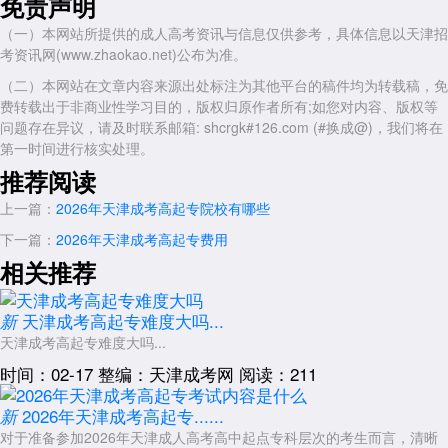
免责声明
专业选择的相关因素
（一）本网站所提供的成人高考资讯与信息仅供参考，具体信息以天津招
考生在选择2026年天津成考高起专的报考专业时，需综合考量多方
考资讯网(www.zhaokao.net)公布为准。
面因素。考生的职业发展定位是首要考量，选择与当前工作或未来职业规
（二）本网站在文章内容来源出处标注为其他平台的稿件均为转载稿，免
划相关的专业，有助于实现学以致用、提升岗位竞争力。专业对应的考试
费转载出于非商业性学习目的，版权归原作者所有;如您对内容、版权等
科目也是重要考量因素，文史类与理工类专业在数学科目的考查内容上存
问题存在异议，请及时联系邮箱: shcrgk#126.com (#换成@)，我们将在
在差异，考生应根据自身学科基础进行选择。
第一时间进行核实处理。
此外，不同专业的学习形式与授课安排可能存在差异，部分专业以业
推荐阅读
余形式授课，部分专业以函授形式为主，考生应根据自身工作与生活安排
上一篇：
2026年天津成考高起专院校有哪些
选择适合的学习形式。医学类、艺术类、体育类等特殊专业还设有专业加
试环节，考生需确认自身是否具备参加加试的条件与能力。
下一篇：
2026年天津成考高起专费用
专业信息的获取
相关推荐
2026年天津成考高起专的具体招生专业目录、招生计划人数、授课
地点、学制学费等信息，将在天津市教育招生考试院发布的《天津市成人
天津成考高起专难度大吗...
新
高等学校招生专业目录》中予以公布。考生可在报名阶段登录官方网站查
天津成考高起专难度大吗...
询，也可通过各招生院校继续教育学院网站查阅院校发布的招生简章。需
时间：02-17
整编：天津成考网
阅读：211
要注意的是，各院校的招生专业每年可能有所调整，考生应以当年官方发
布的专业目录为准。
2026年天津成考高起专......
新
对于准备参加2026年天津成人高考高中起点专科层次的考生而言，清晰
2026年
天津成考高起专
的专业设置较为丰富，学科门类较为齐全，