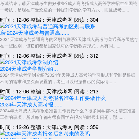
强调理论应用：政治简答题结合时事热点(如“2026年天津经济政策分
考试结束，请天津成考生做好准备?成人高考指成人高等学校招生全国统
析”)，高等数学解答题考察“用拉格朗日乘数法求极值”等复杂应用。
一考试，是现在广受欢迎的一种提升学历的学习方式，而且成考......
衔接本科需求：数学新增“简单线性代数应用”，计算机增加“数据库
时间：12-06
整编：天津成考网
阅读：304
基础概念”，为考生进入本科阶段学习铺垫能力。
2024天津成考与普通高......
新
以上就是关于：“2026年天津成考本科考试题型和专科一样吗”的简单
2024天津成考与普通高考的区别与联系?天津成人高考与普通高考虽然存
介绍，想了解更多内容，可以持续关注
天津成人高考
网www.shcrgk.com
在一些区别，但它们都是国家认可的学历教育形式，具有同......
展开全文
时间：12-06
整编：天津成考网
阅读：312
2024天津成考学制介绍...
2024天津成考学制介绍?2024年天津成人高考的学习形式和学制是根据
不同的需求和层次而设置的，考生可以根据自己的实际情......
时间：12-06
整编：天津成考网
阅读：213
2024年天津成人高考报......
2024年天津成人高考报名准备工作要做什么？很多同学都不太清楚准备
工作的事项，所以每年都有很多同学在报名的时候出问题，那......
时间：12-26
整编：天津成考网
阅读：359