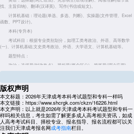
找、主旨归纳)、翻译(汉译英)、写作(书信或短文)。
计算机基础：理论题(单选、多选、判断)、实操题(文件管理、Excel
函数、PPT设计)。
本科(专升本)
考试科目：根据专业类别划分，如理工类考政治、外语、高等数学
(一)、计算机基础;文史类考政治、外语、大学语文、计算机基础等。
题型特点：
政治：选择题(时政热点)、辨析题(概念区分)、简答题(理论应用)、
论述题(综合分析)。
高等数学：选择题(基础公式)、填空题(计算步骤)、解答题(微分方
版权声明
程、多元函数)。
本文标题：
2026年天津成考本科考试题型和专科一样吗
大学语文：选择题(文学常识)、阅读题(文言文、现代文)、作文(材料
本文链接：
https://www.shcrgk.com/ckzn/16226.html
作文)。
本文声明：
以上就是2026年天津成考本科考试题型和专科一
计算机基础：与专科类似，但可能增加数据库概念等本科衔接内容。
样吗相关信息，考生如需了解更多成人高考相关资讯，如成
人高考考试科目、择校专业、报名指导、报名流程都可以关
二、题型结构差异体现难度分层
注我们天津成考报名网
成考指南
栏目。
专科题型：