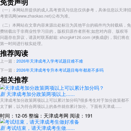
免责声明
基础题占比高：数学、英语等科目中基础题占比达70%，侧重考查基
（一）本网站所提供的成人高考资讯与信息仅供参考，具体信息以天津招
础知识和简单应用能力。
考资讯网(www.zhaokao.net)公布为准。
实操性强：计算机科目包含模拟环境下的实操题，如Excel数据筛
（二）本网站在文章内容来源出处标注为其他平台的稿件均为转载稿，免
选、PPT动画设计，贴近实际应用场景。
费转载出于非商业性学习目的，版权归原作者所有;如您对内容、版权等
本科题型：
问题存在异议，请及时联系邮箱: shcrgk#126.com (#换成@)，我们将在
第一时间进行核实处理。
理论深度增加：高等数学、政治等科目增加证明题、论述题，要求考
生具备逻辑推理和综合分析能力。
推荐阅读
应用能力升级：英语写作要求逻辑连贯度向本科论文入门标准靠拢，
上一篇：
2026年天津成考入学考试题目难不难
数学新增线性代数基础等本科衔接考点。
下一篇：
2026年天津成考专升本考试题目每年都差不多吗
三、考查重点差异反映培养目标
相关推荐
专科考试：
天津成考加分政策两项以上......
注重基础技能：语文作文完成即可得35-40分，数学计算题侧重基础
新
公式应用，英语阅读材料贴近专科英语教学水平。
天津成考加分政策两项以上可以累计加分吗?很多考生对于加分政策都不
太了解，以为符合两项以上的条件就你累计加分。下面有天津成......
本地化特色：英语阅读材料新增“天津高校校园活动”“滨海新区产业
规划”等话题，计算机实操题加入“职场文档排版”任务。
时间：12-05
整编：天津成考网
阅读：191
本科考试：
考试结束，请天津成考生做......
新