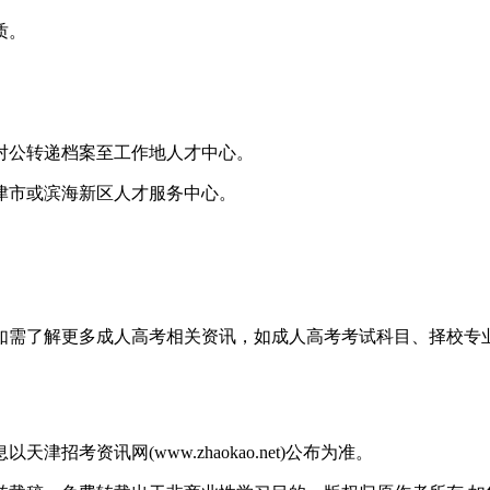
质。
公转递档案至工作地人才中心。
市或滨海新区人才服务中心。
确认当地政策。
生如需了解更多成人高考相关资讯，如成人高考考试科目、择校
)。
考资讯网(www.zhaokao.net)公布为准。