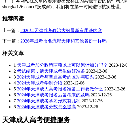
（二）本网站在文章内容来源出处标注为其他平台的稿件均为转
shcrgk#126.com (#换成@)，我们将在第一时间进行核实处理。
查询生源地机构：通过人才市场、教育局等公共服务中心
核实工作地存档：异地工作者可咨询单位所在地的档案管
推荐阅读
合并存档
上一篇：
2026年天津成考政治大纲最新有哪些内容
成考档案性质：成考档案为次要学籍材料，需与前置学历档
下一篇：
2026年成考报名流程天津和其他省份一样吗
操作流程：
相关文章
激活前置档案(如高中、中专档案未存档，需先激活)。
1
天津成考加分政策两项以上可以累计加分吗？
2023-12-
持成考档案、前置档案及身份证、毕业证，前往目标存档
2
考试结束，请天津成考生做好准备
2023-12-06
3
2024天津成考与普通高考的区别与联系
2023-12-06
若原存档单位不配合，可委托有档案管理资质的机构协助
4
2024天津成考学制介绍
2023-12-06
5
2024年天津成人高考报名准备工作要做什么
2023-12-26
避免“死档”风险
6
2024年天津成考报名后备考来的及吗
2023-12-26
7
2024年天津成考学习形式有几种
2023-12-26
禁止私自拆封：档案袋密封条撕毁或破损将导致档案失效
8
2024年天津成考分数怎么提高
2023-12-26
禁止个人保管：档案滞留个人手中超2年未激活，可能被认定
天津成人高考便捷服务
及时转递：若档案在个人手中，需尽快通过公对公形式调转