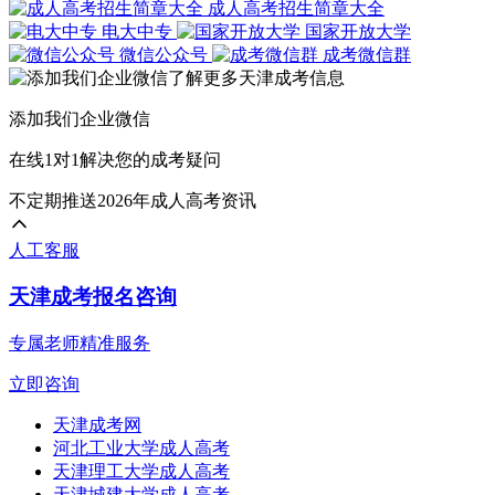
成人高考招生简章大全
A：需先找到统招学历档案(如高中、中专档案)，激活后与
电大中专
国家开放大学
微信公众号
成考微信群
Q3：档案存放需要缴费吗?
A：部分人才中心可能收取保管费用，具体以当地政策为
添加我们企业微信
以上就是关于：“2026年天津成考档案存哪”的简单介绍，
在线1对1解决您的成考疑问
展开全文
不定期推送2026年成人高考资讯
人工客服
天津成考报名咨询
专属老师精准服务
立即咨询
天津成考网
河北工业大学成人高考
天津理工大学成人高考
天津城建大学成人高考