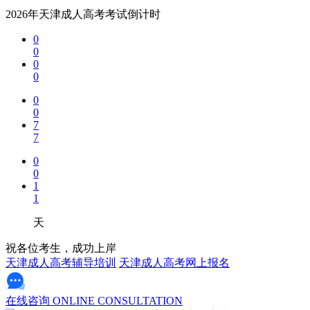
三、天津地区特殊政策
2026年天津成人高考考试倒计时
0
公对公转递要求
0
0
天津市人社局规定，个人不得自带档案转递，必须通过高校
0
市级存档机构：天津市人才服务中心(河西区友谊北路29号
0
0
区级存档机构：如和平区人社局、南开区人才市场等(需确
7
7
档案“隐形价值”
0
档案存放于人才市场或工作单位后，工龄计算、社保缴纳记
0
1
使用场景：考公、考研、国企入职、职称评审、退休手续
1
四、常见问题解答
天
Q1：档案在个人手中怎么办?
祝各位考生，成功上岸
天津成人高考辅导培训
天津成人高考网上报名
A：立即联系毕业院校或原存档单位，通过公对公形式转递
Q2：无前置学历档案如何存档?
在线咨询
ONLINE CONSULTATION