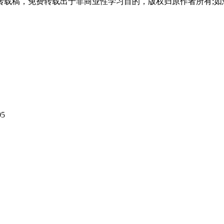
载稿，免费转载出于非商业性学习目的，版权归原作者所有;如
的线上系统查询。
理机构。
案合并后重新存档。
05
机构办理合并。
转递。
。
为“无效档案”。
至人才中心或单位。