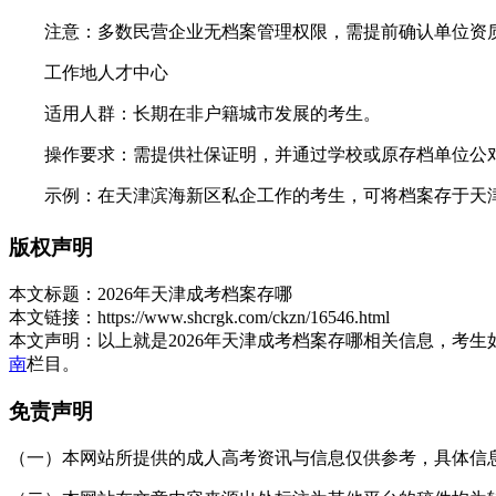
注意：多数民营企业无档案管理权限，需提前确认单位资
工作地人才中心
适用人群：长期在非户籍城市发展的考生。
操作要求：需提供社保证明，并通过学校或原存档单位公对
示例：在天津滨海新区私企工作的考生，可将档案存于天津
街道办事处(谨慎选择)
版权声明
适用人群：暂无其他存放选项的考生。
本文标题：
2026年天津成考档案存哪
本文链接：
https://www.shcrgk.com/ckzn/16546.html
风险：可能影响后续调档流程(如考公、考研政审)，需提前
本文声明：
以上就是2026年天津成考档案存哪相关信息，考
二、关键操作步骤
南
栏目。
确认档案去向
免责声明
联系毕业院校：查询档案转递记录(高校通常保留2-3年记录
（一）本网站所提供的成人高考资讯与信息仅供参考，具体信息以天津招
询问现工作单位：确认单位是否具备档案管理权限。