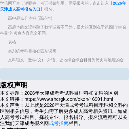
学信网可查，评职称、考证书都能用。需要报考的，点击进入【
2026年
天津成人高考报名入口
】报名。
高中起点升本科 (高起本)
高起本的文理科除了数学试卷不同外，最大的区别在于第四门“综合
科目”的考查内容完全不同。
表格
类别统考科目核心区别说明
文科语文、数学(文)、外语、史地综合综合科目为历史与地理的合
卷，侧重人文素养。
理科语文、数学(理)、外语、理化综合综合科目为物理与化学的合
卷，侧重科学原理与应用。
版权声明
专科起点升本科 (专升本)
本文标题：
2026年天津成考考试科目理科和文科的区别
本文链接：
https://www.shcrgk.com/ckzn/16901.html
专升本阶段不再区分文科和理科，而是将专业划分为八大类。所有考
本文声明：
以上就是2026年天津成考考试科目理科和文科的
生都需要考两门公共课(政治、外语)，第三门则根据你报考的专业所属门
区别相关信息，考生如需了解更多成人高考相关资讯，如成
类来定。
人高考考试科目、择校专业、报名指导、报名流程都可以关
公共课(必考)：政治、外语(英语/日语/俄语三选一)
注我们天津成考报名网
成考指南
栏目。
专业基础课(八选一)：