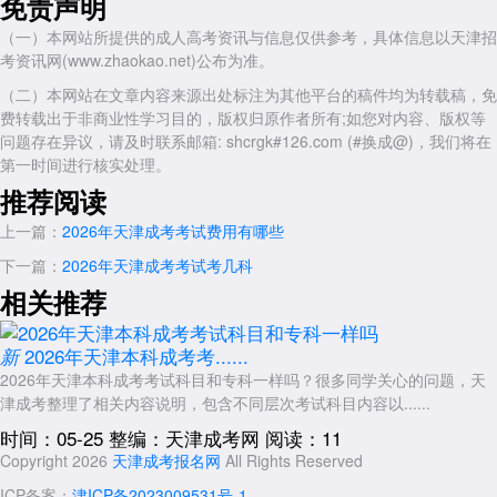
免责声明
理工类：高等数学(一)
（一）本网站所提供的成人高考资讯与信息仅供参考，具体信息以天津招
考资讯网(www.zhaokao.net)公布为准。
经管类：高等数学(二)
（二）本网站在文章内容来源出处标注为其他平台的稿件均为转载稿，免
文史、中医类：大学语文
费转载出于非商业性学习目的，版权归原作者所有;如您对内容、版权等
法学类：民法
问题存在异议，请及时联系邮箱: shcrgk#126.com (#换成@)，我们将在
第一时间进行核实处理。
教育学类：教育理论
推荐阅读
农学类：生态学基础
上一篇：
2026年天津成考考试费用有哪些
医学类：医学综合
下一篇：
2026年天津成考考试考几科
艺术类：艺术概论
相关推荐
备考建议：
如果打算报考高起本或高起专，一定要根据自己的知识强项(是擅长
2026年天津本科成考考......
新
史地记忆还是理化计算)来选择文科或理科。如果基础相对薄弱，文科的
2026年天津本科成考考试科目和专科一样吗？很多同学关心的问题，天
数学和综合科目通常在入门上会比理科稍微容易一些。
津成考​整理了相关内容说明，包含不同层次考试科目内容以......
以上就是关于：“2026年天津成考考试科目理科和文科的区别”的简单
时间：05-25
整编：天津成考网
阅读：11
介绍，想了解更多内容，可以持续关注
天津成人高考
网www.shcrgk.com
Copyright 2026
天津成考报名网
All Rights Reserved
展开全文
ICP备案：
津ICP备2023009531号-1