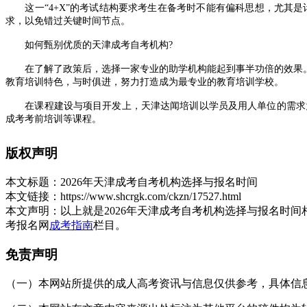
这一“4+X”的考试结构要求考生在备考时不能有偏科思想，尤其是
求，以免错过关键时间节点。
如何甄别优质的天津成考自考机构?
在了解了政策后，选择一家专业的助学机构能起到事半功倍的效果。天
教育培训特色，与时俱进，努力打造成为最专业的教育培训学校。
在课程建设与项目开发上，天津达闻培训以学员及用人单位的需求为
成考考前培训等课程。
同时，天津达闻培训拥有完善的内部管理体系，造就了一批高素质、
版权声明
的服务和自身专业度为学员量身定制适合的提升方式，达闻在十余年成
业的辉煌!
本文标题：
2026年天津成考自考机构选择与报名时间
备考建议与展望
本文链接：
https://www.shcrgk.com/ckzn/17527.html
本文声明：
以上就是2026年天津成考自考机构选择与报名时
2026年的成考竞争将更加注重基础知识的扎实程度。建议考生在复
考报名网
成考指南
栏目。
组织的专业课加试安排。
免责声明
无论是选择自考还是成考，明确
天津成考自考机构
的服务标准与自
展开全文
（一）本网站所提供的成人高考资讯与信息仅供参考，具体信息以天津招