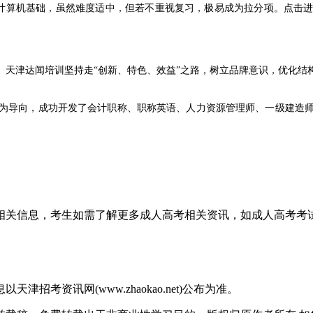
计算机基础，虽然难度适中，但若不重视复习，极易成为拉分项。
点击
津达闻培训坚持走“创新、特色、效益”之路，树立品牌意识，优化结
导向，成功开发了会计职称、职称英语、人力资源管理师、一级建造师
高才能、忠于职守、乐于奉献、热爱教育事业的课程顾问及教务老师，
人教育事业的奋斗中已经积累了令人自豪的成功经验，中心全体教职员
间相关信息，考生如需了解更多成人高考相关资讯，如成人高考
习时，紧扣最新版考试大纲，特别是针对天津特有的计算机基础科目进
身需求是第一步。希望广大考生能依据天津成考网提供的2026年最新报
考资讯网(www.zhaokao.net)公布为准。