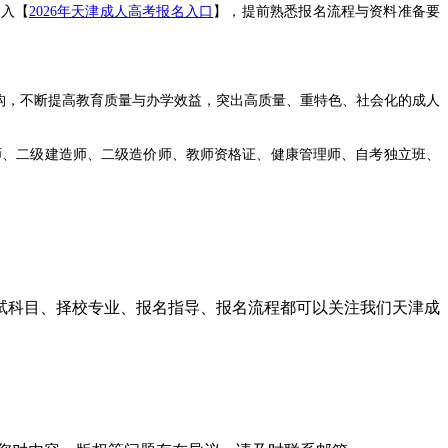
进入【
2026年天津成人高考报名入口
】，提前熟悉报名流程与资料准备要
构，不断提高教育质量与办学效益，突出高质量、重特色、社会化的成人
、二级建造师、二级造价师、教师资格证、健康管理师、自考独立班、
打造了一个集体协作与创新能力超强的团队，我们的课程顾问会以优质
工团结一致，与达闻同发展，共奋斗，实现学校育人的成功，成就个人事
考试科目、择校专业、报名指导、报名流程都可以关注我们天津成
行专项训练。对于报考医学类、艺术类等特殊专业的考生，还需留意学校
考指南，科学规划，顺利上岸。