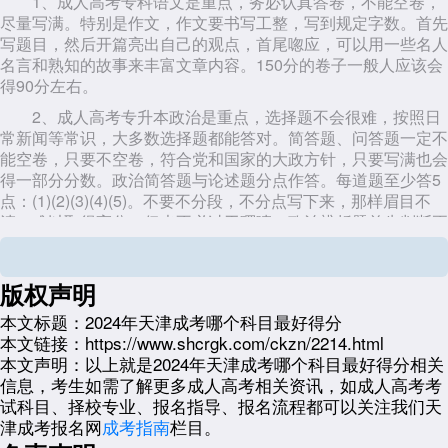
1、成人高考专科语文是重点，务必认真答卷，不能空卷，
尽量写满。特别是作文，作文要书写工整，写到规定字数。首先
写题目，然后开篇亮出自己的观点，首尾唿应，可以用一些名人
名言和熟知的故事来丰富文章内容。150分的卷子一般人应该会
得90分左右。
2、成人高考专升本政治是重点，选择题不会很难，按照日
常新闻等常识，大多数选择题都能答对。简答题、问答题一定不
能空卷，只要不空卷，符合党和国家的大政方针，只要写满也会
得一部分分数。政治简答题与论述题分点作答。每道题至少答5
点：(1)(2)(3)(4)(5)。不要不分段，不分点写下来，那样眉目不
清，难以取得高分，但也不必过于啰嗦。政治辨析题首先判断正
确或错误，然后说明理由。80分应该不难。
3、数学这几年选择题占比重都很大，拿不准的题选择答案
版权声明
是要有技巧，最好都选A或都选C,但务必拿出几道题选其他(比如
共30道题，你25道选A,任选其他5道选其他答案但不能都选一样
本文标题：
2024年天津成考哪个科目最好得分
的，以免雷同)，以免判零分。
本文链接：
https://www.shcrgk.com/ckzn/2214.html
本文声明：
以上就是2024年天津成考哪个科目最好得分相关
4、英语选择题答题办法同数学，英语书面表达(作文)有题
信息，考生如需了解更多成人高考相关资讯，如成人高考考
目的先把题目写上，有开头和结尾的要把开头和结尾抄上，中间
试科目、择校专业、报名指导、报名流程都可以关注我们天
的内容如果实在不会，就去阅读理解里抄一段文章。
津成考报名网
成考指南
栏目。
展开全文