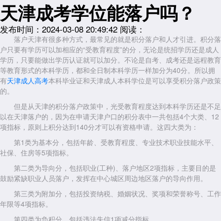
天津成考学位能落户吗？
发布时间：2024-03-08 20:49:42
阅读：
落户天津有很多种方式，最常见的就是积分落户和人才引进。积分落
户只要有学历可以加相应的“受教育程度”的分，无论是统招学历还是成人
学历，只要能做出学历认证就可以加分。不论是自考、成考还是远程教育
等教育形式的本科学历，都和全日制本科学历一样加分为40分。所以拥
有
天津成人高考
本科毕业证和天津成人本科学位是可以享受积分落户政策
的。
但是从天津的积分落户政策中，光受教育程度达到本科学历还是不足
以在天津落户的，因为在申请天津户口的积分表中一共包括4个大类、12
项指标，原则上积分达到140分才可以有资格申请。这四大类为：
第1类为基本分，包括年龄、受教育程度、专业技术职业技能水平、
社保、住房等5项指标。
第二类为导向分，包括职业(工种)、落户地区2项指标，主要目的是
鼓励紧缺职业人员落户，发挥在中心城区周边地区落户的导向作用。
第三类为附加分，包括投资纳税、婚姻状况、奖项和荣誉称号、工作
年限等4项指标。
第四类为负积分，包括违法失信1项减分指标。