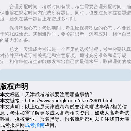
合理分配时间：考试时间有限，考生需要合理分配时间，确
保能够在规定时间内完成所有题目。同时，也要注意掌握答题进
度，避免在某一题目上花费过多时间。
保持积极心态：考试期间，考生应保持积极的心态，不要过
于紧张或焦虑。遇到难题时，要冷静思考、沉着应对，相信自己
的能力和准备。
总之，天津成考考试是一个严肃的选拔过程，考生需要认真
对待并严格遵守相关规定和注意事项。通过充分准备和遵守规
定，相信每位考生都能够发挥出自己的最佳水平，取得理想的成
绩。
想要报名
天津成考
的考生，可以点击
【天津成考报名入口】
进行报名，填写相关信息后，会有老师主动联系核对信息，也可
版权声明
以和老师一对一交流实际情况，老师会给出相应的学历提升规
本文标题：
天津成考考试要注意哪些事情?
划。
本文链接：
https://www.shcrgk.com/ckzn/3901.html
展开全文
本文声明：
以上就是天津成考考试要注意哪些事情?相关信
息，考生如需了解更多成人高考相关资讯，如成人高考考试
科目、择校专业、报名指导、报名流程都可以关注我们天津
成考报名网
成考指南
栏目。