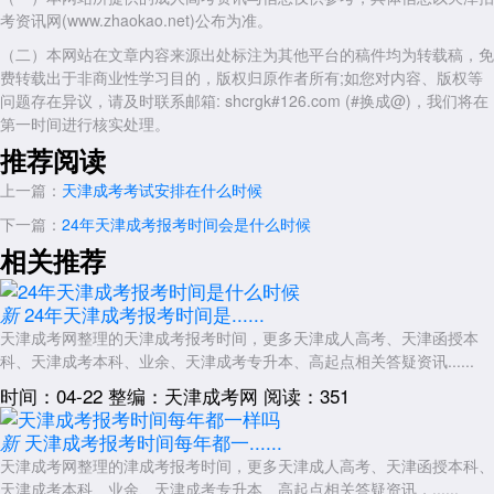
校、制定备考计划以及关注考试动态和信息等。希望这些建议能够对你有
考资讯网(www.zhaokao.net)公布为准。
所帮助，祝你考试顺利!
（二）本网站在文章内容来源出处标注为其他平台的稿件均为转载稿，免
费转载出于非商业性学习目的，版权归原作者所有;如您对内容、版权等
问题存在异议，请及时联系邮箱: shcrgk#126.com (#换成@)，我们将在
展开全文
第一时间进行核实处理。
推荐阅读
上一篇：
天津成考考试安排在什么时候
下一篇：
24年天津成考报考时间会是什么时候
相关推荐
24年天津成考报考时间是......
新
天津成考网整理的天津成考报考时间，更多天津成人高考、天津函授本
科、天津成考本科、业余、天津成考专升本、高起点相关答疑资讯......
时间：04-22
整编：天津成考网
阅读：351
天津成考报考时间每年都一......
新
天津成考网整理的津成考报考时间，更多天津成人高考、天津函授本科、
天津成考本科、业余、天津成考专升本、高起点相关答疑资讯，......