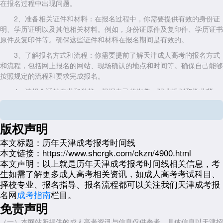
在报名过程中出现问题。
2、准备相关证件和材料：在报名过程中，你需要提供有效的身份证
明、学历证明以及其他相关材料。例如，身份证原件及复印件、学历证书
原件及复印件等。确保这些证件和材料在报名期间是有效的。
3、了解报名方式和流程：你需要提前了解天津成人高考的报名方式
和流程，包括网上报名的网站、现场确认的地点和时间等。确保自己能够
按照规定的流程和要求完成报名。
4、选择合适的专业和学校：根据自己的兴趣、职业规划和学业背
景，选择适合自己的专业和学校。可以参考往年的录取分数线、专业设
置、教学质量等方面的信息，做出明智的选择。
版权声明
5、制定备考计划：成人高考的考试内容涵盖了多个学科，因此你需
要制定一个合理的备考计划，包括复习时间安排、科目重点、做题技巧
本文标题：
历年天津成考报考时间线
等。确保自己在考试前能够充分准备。
本文链接：
https://www.shcrgk.com/ckzn/4900.html
本文声明：
以上就是历年天津成考报考时间线相关信息，考
6、关注考试动态和信息：在备考期间，你需要关注天津市教育招生
生如需了解更多成人高考相关资讯，如成人高考考试科目、
考试院或相关机构发布的考试动态和信息，包括考试时间、地点、注意事
择校专业、报名指导、报名流程都可以关注我们天津成考报
项等。确保自己能够及时获取最新的考试信息，避免错过任何重要的考试
名网
成考指南
栏目。
节点。
免责声明
综上所述，天津成考报考需要做多方面的准备，包括了解报考条件和
要求、准备相关证件和材料、了解报名方式和流程、选择合适的专业和学
（一）本网站所提供的成人高考资讯与信息仅供参考，具体信息以天津招