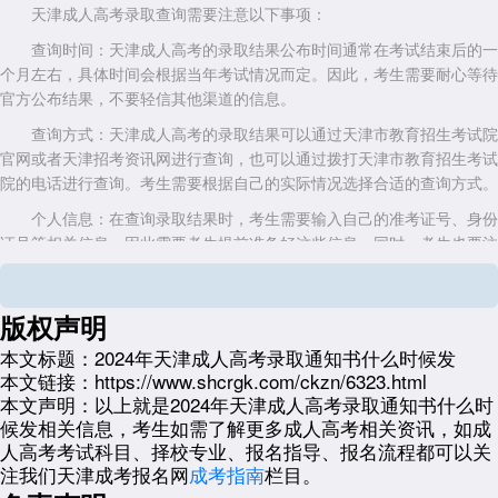
天津成人高考录取查询需要注意以下事项：
查询时间：天津成人高考的录取结果公布时间通常在考试结束后的一
个月左右，具体时间会根据当年考试情况而定。因此，考生需要耐心等待
官方公布结果，不要轻信其他渠道的信息。
查询方式：天津成人高考的录取结果可以通过天津市教育招生考试院
官网或者天津招考资讯网进行查询，也可以通过拨打天津市教育招生考试
院的电话进行查询。考生需要根据自己的实际情况选择合适的查询方式。
个人信息：在查询录取结果时，考生需要输入自己的准考证号、身份
证号等相关信息，因此需要考生提前准备好这些信息。同时，考生也要注
意保护好自己的个人信息和资料，避免被不法分子利用。
录取通知：如果考生被录取，除了在官方网站上查询到录取结果外，
版权声明
还会收到招生院校寄发的录取通知书。考生需要保持通讯畅通，及时关注
官方网站和相关机构的通知和公告。
本文标题：
2024年天津成人高考录取通知书什么时候发
本文链接：
https://www.shcrgk.com/ckzn/6323.html
注意事项：在查询录取结果时，考生需要注意以下几点：首先，要选
本文声明：
以上就是2024年天津成人高考录取通知书什么时
择正规的查询渠道，避免被不法分子利用;其次，要准确输入自己的个人
候发相关信息，考生如需了解更多成人高考相关资讯，如成
信息和资料，避免因信息错误导致查询结果不准确;最后，要注意保护好
人高考考试科目、择校专业、报名指导、报名流程都可以关
自己的个人信息和资料，避免被泄露。
注我们天津成考报名网
成考指南
栏目。
展开全文