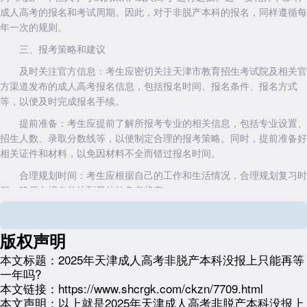
成人高考的报名和考试周期。因此，对于非脱产本科的报名，同样遵循每
年一次的规则。
三、报考策略和建议
及时关注官方信息：考生应密切关注天津市教育招生考试院及相关官
方渠道发布的成人高考报名信息，包括报名时间、报名条件、报名方式
等，以便及时完成报名手续。
提前准备：考生应提前了解所报考专业的相关信息，包括专业设置、
招生人数、录取分数线等，以便制定合理的报考策略。同时，提前准备好
相关证件和材料，以免因材料不全而错过报名时间。
合理规划时间：考生应根据自己的工作和生活情况，合理规划复习时
间，确保在报名前达到最佳的备考状态。
备选方案：如果考生确实错过了某一年的报名时间，可以考虑通过其
他途径提升自己的学历层次，如参加自学考试、网络教育等。这些方式虽
版权声明
然与成人高考有所不同，但同样可以为考生提供学习和提升的机会。
本文标题：
2025年天津成人高考非脱产本科没报上只能再等
综上所述，如果考生错过了2025年天津成人高考非脱产本科的报名
一年吗?
时间，通常需要等到下一年才能再次报名。因此，考生应提前关注官方信
本文链接：
https://www.shcrgk.com/ckzn/7709.html
息，做好充分准备，确保能够按时完成报名手续。同时，也可以考虑通过
本文声明：
以上就是2025年天津成人高考非脱产本科没报上