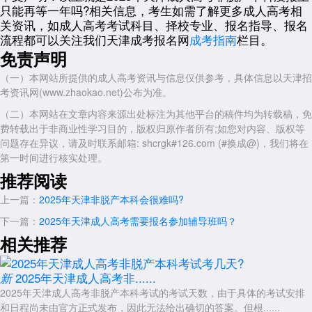
其他途径来提升自己的学历层次。
只能再等一年吗?相关信息，考生如需了解更多成人高考相
关资讯，如成人高考考试科目、择校专业、报名指导、报名
展开全文
流程都可以关注我们天津成考报名网
成考指南
栏目。
免责声明
（一）本网站所提供的成人高考资讯与信息仅供参考，具体信息以天津招
考资讯网(www.zhaokao.net)公布为准。
（二）本网站在文章内容来源出处标注为其他平台的稿件均为转载稿，免
费转载出于非商业性学习目的，版权归原作者所有;如您对内容、版权等
问题存在异议，请及时联系邮箱: shcrgk#126.com (#换成@)，我们将在
第一时间进行核实处理。
推荐阅读
上一篇：
2025年天津非脱产本科会很难吗?
下一篇：
2025年天津成人高考需要报名参加辅导班吗？
相关推荐
2025年天津成人高考非......
新
2025年天津成人高考非脱产本科考试的考试天数，由于具体的考试安排
和日程尚未由官方正式发布，因此无法给出确切的答案。但根......