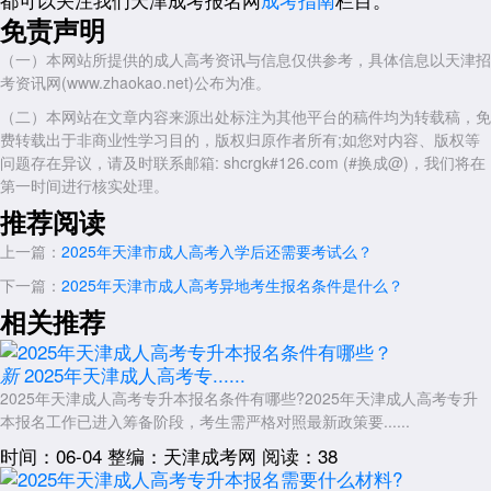
报名方式：考生需登录招考资讯网，进入天津市成人高考网上报名系
免责声明
统，按照报名网页提示录入个人报名信息及志愿信息，并上传符合要求的
（一）本网站所提供的成人高考资讯与信息仅供参考，具体信息以天津招
电子照片及相关证明材料照片。
考资讯网(www.zhaokao.net)公布为准。
审核与确认：考生提交报名信息后，需接受网上审核报名信息。审核
（二）本网站在文章内容来源出处标注为其他平台的稿件均为转载稿，免
通过后，考生需在网上缴费成功后，按照提示要求提交相关材料，并在规
费转载出于非商业性学习目的，版权归原作者所有;如您对内容、版权等
定时间内进行网上确认。
问题存在异议，请及时联系邮箱: shcrgk#126.com (#换成@)，我们将在
考试安排：考生需凭居民身份证、准考证等相关证件参加考试。具体
第一时间进行核实处理。
考试时间和地点以准考证上的信息为准。
推荐阅读
报考2025年
天津成人高考专升本
的考生需要满足一定的报考条件
上一篇：
2025年天津市成人高考入学后还需要考试么？
并准备好相应的报名材料进行审核。同时，考生还需要注意报名时间、方
式、审核与确认以及考试安排等相关规定。
下一篇：
2025年天津市成人高考异地考生报名条件是什么？
相关推荐
展开全文
2025年天津成人高考专......
新
2025年天津成人高考专升本报名条件有哪些?2025年天津成人高考专升
本报名工作已进入筹备阶段，考生需严格对照最新政策要......
时间：06-04
整编：天津成考网
阅读：38