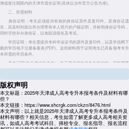
簿或签注期限内的天津市居住证等(具体以当年官方公告为准)。
二、所需材料
身份证明：考生必须提供有效的身份证原件及复印件。若身份证遗
失，应及时到派出所办理带有本人照片的户籍证明，并标明身份证号码，
同时尽快补办身份证，以免耽误报名及考试。
学历证明：考生需提供专科毕业证书的原件及复印件，以及学信网下
载的学历电子注册备案表(PDF)。这些材料用于证明考生已具备报考专升
本所需的学历条件。
居住证明(非天津户籍考生)：非天津户籍的考生在报名时，可能需要
提供天津市蓝印户口簿或签注期限内的天津市居住证原件及复印件，以确
保考生具备在天津报考的资格和条件。
版权声明
照片及其他材料：考生需准备二寸蓝底免冠电子版照片，用于制作准
考证和其他相关证件。同时，还需提供常用电话号码、常用邮箱、政治面
本文标题：
2025年天津成人高考专升本报考条件及材料有哪
貌等信息，用于联系考生和记录考生的基本信息。这些信息在报名时需要
些？
如实填写，以确保信息的准确性和完整性。
本文链接：
https://www.shcrgk.com/ckzn/8476.html
本文声明：
以上就是2025年天津成人高考专升本报考条件及
三、其他注意事项
材料有哪些？相关信息，考生如需了解更多成人高考相关资
报名时间：考生需在规定时间内完成网上报名和缴费，逾期将无法报
讯，如成人高考考试科目、择校专业、报名指导、报名流程
名。
都可以关注我们天津成考报名网
成考指南
栏目。