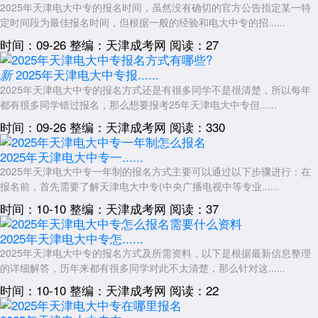
功、学籍是否有效的重要步骤，建议学员主动完成查询确认。
2025年天津电大中专的报名时间，虽然没有确切的官方公告指定某一特
定时间段为最佳报名时间，但根据一般的经验和电大中专的招......
报名后的衔接与准备
时间：09-26
整编：天津成考网
阅读：27
完成报名和学籍注册后，学员还需要做好学习前的准备工作：
2025年天津电大中专报......
新
教学中心会安排入学指导，帮助学员了解学习平台的使用方法、课程
安排、考核方式等。学员应认真参加这些指导活动，为后续学习做好准
2025年天津电大中专的报名方式还是有很多同学不是很清楚，所以每年
都有很多同学错过报名，那么想要报考25年天津电大中专但......
备。
时间：09-26
整编：天津成考网
阅读：330
同时学员应保持与教学中心的顺畅沟通渠道，及时关注教学中心发布
的各种通知和信息。在学习过程中遇到任何问题，都应主动与教学中心联
2025年天津电大中专一......
系寻求帮助。
2025年天津电大中专一年制的报名方式主要可以通过以下步骤进行：在
此外，学员可以提前了解所学专业的课程设置和教学要求，制定初步
报名前，首先需要了解天津电大中专(中央广播电视中等专业......
的学习计划，为正式开始学习做好心理和时间上的准备。
时间：10-10
整编：天津成考网
阅读：37
2026年
天津电大中专
报名流程包括咨询准备、正式报名、审核注册
和入学准备四个主要阶段。每个阶段都有其特定的要求和注意事项，需要
2025年天津电大中专怎......
学员认真对待。
2025年天津电大中专的报名方式及所需资料，以下是根据最新信息整理
的详细解答，历年来都有很多同学对此不太清楚，那么针对这......
在整个流程中，学员应特别注意选择正规授权的教学中心，确保所有
时间：10-10
整编：天津成考网
阅读：22
环节都通过正规渠道完成。同时要保持耐心，理解审核和注册需要必要的
时间。通过正规完整的报名流程，学员就能顺利获得国家承认的中专学