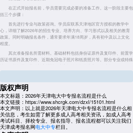
在正式开始报名前，学员需要完成必要的准备工作。这一阶段主要包
括三个步骤：
首先进行专业与政策咨询。学员应联系天津地区官方授权的教学中
心，详细了解2026年的招生专业、培养方向、学习形式以及相关的教育
政策。同时明确报名条件，通常要求年满18周岁，具有初中及以上文化
程度。
其次准备报名所需材料。基础材料包括身份证原件及复印件、前置学
历证书原件及复印件、近期免冠电子照片和纸质照片等。部分专业或特殊
情况可能还需要其他补充材料，建议提前向教学中心确认清单。
最后是选择报名时间。电大中专通常实行全年滚动招生，但学员应提
前了解教学中心的接待时间和工作安排，合理安排自己的报名时间，避免
版权声明
因时间冲突影响报名进度。
本文标题：
2026年天津电大中专报名流程是什么
正式报名与材料提交
本文链接：
https://www.shcrgk.com/dzxl/15101.html
本文声明：
以上就是2026年天津电大中专报名流程是什么相
完成前期准备后，学员可以进入正式报名环节。这个阶段需要完成以
关信息，考生如需了解更多成人高考相关资讯，如成人高考
下具体步骤：
考试科目、择校专业、报名指导、报名流程都可以关注我们
第一步是现场报名或在线报名。学员携带准备好的材料前往教学中心
天津成考报名网
电大中专
栏目。
办理报名手续，或在教学中心指导下通过指定的在线平台完成报名信息填