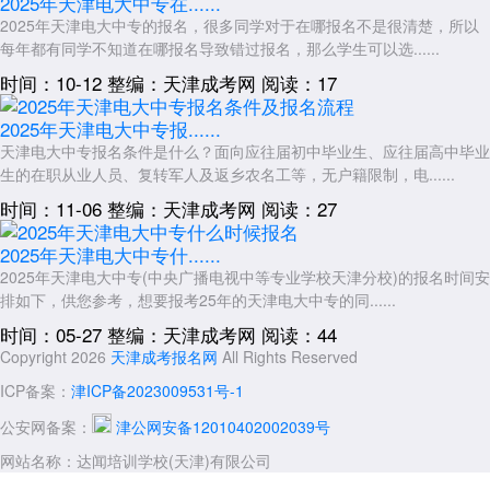
2025年天津电大中专在......
籍，开启有意义的学习之旅。
2025年天津电大中专的报名，很多同学对于在哪报名不是很清楚，所以
展开全文
每年都有同学不知道在哪报名导致错过报名，那么学生可以选......
时间：10-12
整编：天津成考网
阅读：17
2025年天津电大中专报......
天津电大中专报名条件是什么？面向应往届初中毕业生、应往届高中毕业
生的在职从业人员、复转军人及返乡农名工等，无户籍限制，电......
时间：11-06
整编：天津成考网
阅读：27
2025年天津电大中专什......
2025年天津电大中专(中央广播电视中等专业学校天津分校)的报名时间安
排如下，供您参考，想要报考25年的天津电大中专的同......
时间：05-27
整编：天津成考网
阅读：44
Copyright 2026
天津成考报名网
All Rights Reserved
ICP备案：
津ICP备2023009531号-1
公安网备案：
津公网安备12010402002039号
网站名称：达闻培训学校(天津)有限公司