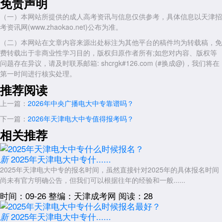
免责声明
报。无论是哪种方式，都需要确保填写的信息准确无误。
（一）本网站所提供的成人高考资讯与信息仅供参考，具体信息以天津招
第二步是报名信息确认。学员需要仔细核对报名登记表上的所有信
考资讯网(www.zhaokao.net)公布为准。
息，包括个人基本信息、报考专业、学习形式等，确认无误后签字确认。
（二）本网站在文章内容来源出处标注为其他平台的稿件均为转载稿，免
这一环节至关重要，因为信息错误可能影响后续的学籍注册。
费转载出于非商业性学习目的，版权归原作者所有;如您对内容、版权等
第三步是缴纳相关费用。学员按照教学中心公示的标准缴纳第一学年
问题存在异议，请及时联系邮箱: shcrgk#126.com (#换成@)，我们将在
学费及其他相关费用。缴费时应通过正规渠道，索要并妥善保管收费凭
第一时间进行核实处理。
证。同时与教学中心明确后续费用的缴纳方式和时间安排。
推荐阅读
审核注册与学籍确认
上一篇：
2026年中央广播电大中专靠谱吗？
提交报名材料后，流程进入审核与注册阶段：
下一篇：
2026年天津电大中专值得报考吗？
教学中心将对学员提交的材料进行初审，确保材料齐全、符合要求。
相关推荐
通过初审的材料将被整理上报至中央广播电视中等专业学校总部进行复
审。
2025年天津电大中专什......
新
总部审核通过后，将为学员注册学籍，并将学员信息录入国家教育主
2025年天津电大中专的报名时间，虽然直接针对2025年的具体报名时间
管部门认可的学籍管理系统。这个过程需要一定的时间周期，学员可以向
尚未有官方明确公告，但我们可以根据往年的经验和一般......
教学中心咨询大致的审核时间。
时间：09-26
整编：天津成考网
阅读：28
学籍注册成功后，学员可以通过中央广播电视中等专业学校官方网站
的查询系统，输入个人信息查询自己的学籍状态。这是验证报名是否成
2025年天津电大中专什......
新