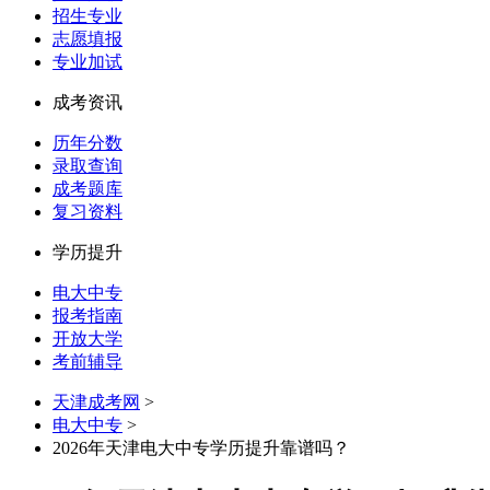
招生专业
志愿填报
专业加试
成考资讯
历年分数
录取查询
成考题库
复习资料
学历提升
电大中专
报考指南
开放大学
考前辅导
天津成考网
>
电大中专
>
2026年天津电大中专学历提升靠谱吗？