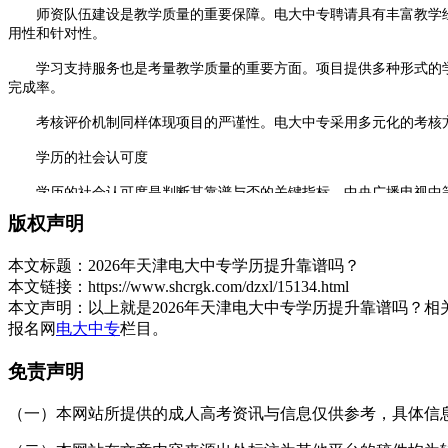
师资队伍建设是教学质量的重要保障。电大中专聘请具有丰富教学经
用性和针对性。
学习支持服务也是考量教学质量的重要方面。项目提供多种形式的学
完成率。
考核评价机制同样体现项目的严谨性。电大中专采用多元化的考核方
学历的社会认可度
学历的社会认可度是判断其靠谱与否的关键指标。中央广播电视中等
用价值。
版权声明
在职业资格认证方面，该学历可以作为报考许多职业资格证书的基础
本文标题：
2026年天津电大中专学历提升靠谱吗？
个学历具有实际意义。
本文链接：
https://www.shcrgk.com/dzxl/15134.html
在继续教育衔接方面，该学历为后续升学提供了基础。持有电大中专
本文声明：
以上就是2026年天津电大中专学历提升靠谱吗？
中的定位和价值。
报名网
电大中专
栏目。
在职场应用方面，越来越多的用人单位认识到成人继续教育的价值，
免责声明
学习过程的特点与挑战
（一）本网站所提供的成人高考资讯与信息仅供参考，具体信息以天津招
了解2026年天津电大中专学历提升是否靠谱，还需要关注学习过程
成学业。