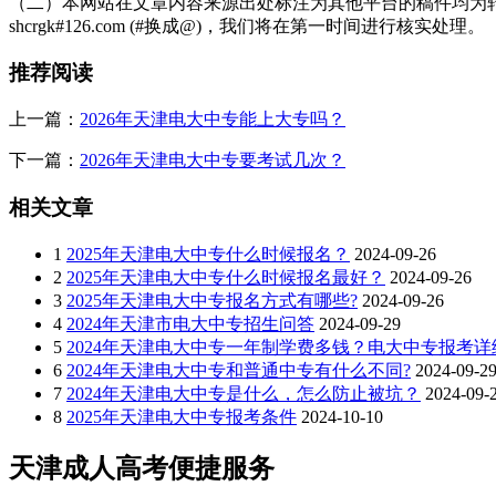
（二）本网站在文章内容来源出处标注为其他平台的稿件均为转
shcrgk#126.com (#换成@)，我们将在第一时间进行核实处理。
学习自主性是该项目的一个重要特点。学员需要具备较强的自我管理
推荐阅读
学习支持系统可以帮助学员应对挑战。学校提供完善的学习支持服务
学习效果的实现需要学员的主动参与。与传统的全日制教育不同，成
上一篇：
2026年天津电大中专能上大专吗？
投入产出比分析
下一篇：
2026年天津电大中专要考试几次？
从经济角度评估，2026年天津电大中专学历提升具有较好的投入产
相关文章
算。
时间投入方面，学员可以根据自己的情况灵活安排学习进度。最短可
1
2025年天津电大中专什么时候报名？
2024-09-26
2
2025年天津电大中专什么时候报名最好？
2024-09-26
学习获得的知识和技能可以直接应用于工作实践。许多专业课程内容
3
2025年天津电大中专报名方式有哪些?
2024-09-26
4
2024年天津市电大中专招生问答
2024-09-29
从长远看，学历提升可能带来的职业发展机会和收入提升，往往远超
5
2024年天津电大中专一年制学费多钱？电大中专报考
风险识别与防范
6
2024年天津电大中专和普通中专有什么不同?
2024-09-2
7
2024年天津电大中专是什么，怎么防止被坑？
2024-09-
任何教育选择都存在一定风险，了解这些风险并做好防范很重要。信
8
2025年天津电大中专报考条件
2024-10-10
息。
天津成人高考便捷服务
学习中断是另一个可能的风险。成人学员可能因为工作变动、家庭原