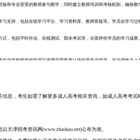
验和专业背景的教师参与教学，同时建立教师培训和考核机制，确保教学
习支持，包括在线学习平台、学习资料库、教师答疑等。学员在学习过程
式，包括平时作业、在线测试、期末考试等，全面评价学员的学习成果
专业学校颁发的学历证书属于国家承认的中等专业学历，在法律效力上与
条件。例如，在建筑、医药、教育等行业，中专学历是报考相应职业资格
学历的学员，符合报考成人高等教育高起专、高起本层次的条件，可以进
相关信息，考生如需了解更多成人高考相关资讯，如成人高考考
对通过正规途径获得的学历给予认可。特别是在注重实际能力的行业，
考资讯网(www.zhaokao.net)公布为准。
的特点。该项目采用灵活的学习方式，主要以远程教育为主，结合必要的