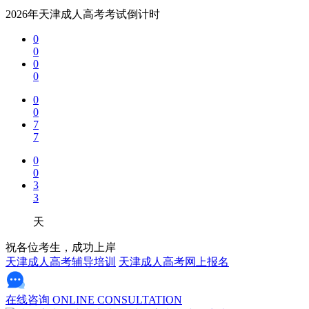
质量差异也需要注意。不同教学中心在教学质量、服务水平上可能存
2026年天津成人高考考试倒计时
心理预期管理同样重要。学员应对学习难度、时间投入等有合理预期
0
0
2026年
天津电大中专
学历提升是一个正规可靠的教育选择。它依托
0
0
建议考虑该项目的学员：首先，明确自己的学习目标和需求;其次，选
0
对于那些希望通过继续教育获得国家承认学历、提升职业竞争力的学
0
7
教育投资是长期投资，学历提升只是起点而非终点。重要的是在学习过
7
门。
0
展开全文
0
3
3
天
祝各位考生，成功上岸
天津成人高考辅导培训
天津成人高考网上报名
在线咨询
ONLINE CONSULTATION