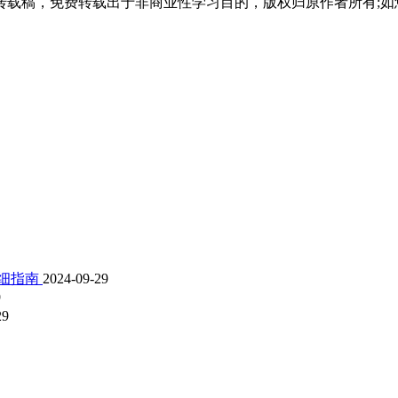
载稿，免费转载出于非商业性学习目的，版权归原作者所有;如
能力，按照学习计划安排学习时间，按时完成学习任务。这种学习方式
，包括学习指导、进度提醒、问题解答等。学员在学习过程中遇到困难
人继续教育更强调学员的主体作用。学员的学习态度、投入程度和坚持
出比。学费相对合理，与同类教育项目相比处于中等水平。学习过程中产
以在一年左右完成学业，最长时间根据学校规定可达三年以上。这种弹
与实际工作密切相关，学员在学习过程中就能将知识转化为工作能力。
学习投入。特别是对于那些因学历限制职业发展的学员来说，这种投资
详细指南
2024-09-29
9
29
息不对称是常见风险之一，部分机构可能夸大宣传或提供不实信息。防范
因等中断学习，影响学习进度和效果。制定合理的学习计划，保持良好