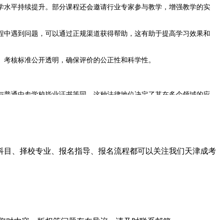
水平持续提升。部分课程还会邀请行业专家参与教学，增强教学的实
中遇到问题，可以通过正规渠道获得帮助，这有助于提高学习效果和
。考核标准公开透明，确保评价的公正性和科学性。
普通中专学校毕业证书等同。这种法律地位决定了其在多个领域的应
的必要条件之一。对于希望通过考证提升职业竞争力的学员来说，这
一步深造获得更高层次学历。这种教育衔接体现了该学历在教育体系
试科目、择校专业、报名指导、报名流程都可以关注我们天津成考
这种学历往往能获得较好的认可度。
面授辅导。这种模式特别适合在职人员，可以在不影响工作的情况下完