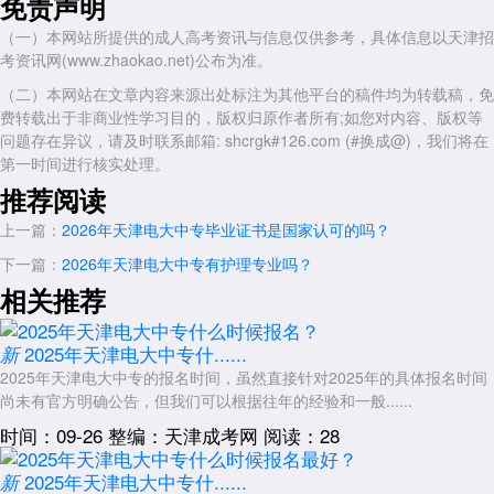
免责声明
而不是代为保管。
（一）本网站所提供的成人高考资讯与信息仅供参考，具体信息以天津招
缴费时尽量通过正规渠道，如学校官方支付平台或对公账户，并保留
考资讯网(www.zhaokao.net)公布为准。
好缴费凭证。对于要求将费用转入个人账户的情况，需要提高警惕。付款
前可以核实收款方是否与办学机构名称一致。
（二）本网站在文章内容来源出处标注为其他平台的稿件均为转载稿，免
费转载出于非商业性学习目的，版权归原作者所有;如您对内容、版权等
学习过程中，学员应当能够正常登录学习平台，看到自己的学籍信息
问题存在异议，请及时联系邮箱: shcrgk#126.com (#换成@)，我们将在
和课程安排。如果长时间无法登录学习平台，或者学习进度始终没有变
第一时间进行核实处理。
化，可能存在问题，需要及时核实。
推荐阅读
学习过程的真实参与
上一篇：
2026年天津电大中专毕业证书是国家认可的吗？
虽然担心2026年天津电大中专会不会被骗，但学员本人对学习过程
下一篇：
2026年天津电大中专有护理专业吗？
的真实参与也是避免问题的有效方式。按照教学要求完成课程学习、参与
必要的考核，不仅能够确保学籍正常，也能真正掌握专业知识。如果学员
相关推荐
本人完全不了解学习内容，不过问学习进度，反而容易被不规范的机构利
用。
2025年天津电大中专什......
新
在学习过程中遇到问题，可以直接联系学校或学习中心寻求帮助。正
2025年天津电大中专的报名时间，虽然直接针对2025年的具体报名时间
规办学机构会为学员提供必要的学习支持服务，解答学习过程中的疑问。
尚未有官方明确公告，但我们可以根据往年的经验和一般......
如果某个机构在学员遇到问题时推诿回避，或者联系方式经常变更，都是
时间：09-26
整编：天津成考网
阅读：28
需要留意的信号。
2025年天津电大中专什......
新
毕业证书的核实渠道