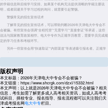
的学籍信息和后续学习安排。如果某个机构无法提供清晰的学籍注册说
明，或者回避关于学习过程的询问，就需要引起警惕。
警惕常见的招生宣传话术
了解常见的招生宣传话术，可以帮助判断2026年天津电大中专会不
会被骗。有些宣传会强调“全程托管”“无需学习”“直接拿证”等承诺，这些
说法与国家教育政策相悖。电大中专作为正规学历教育，需要学员完成规
定的学习任务和考核环节。
另外一些宣传会用“快速取证”“内部渠道”等表述吸引报名者。正规学
历教育有固定的学制要求，不存在绕过学习过程直接获得毕业证书的途
径。对于此类承诺，学员需要保持清醒认识。
价格方面也需要留意。如果某个机构的报价明显低于市场正常水平，
版权声明
或者以各种名目不断收取额外费用，可能存在风险。正规的学费标准相对
本文标题：
2026年天津电大中专会不会被骗？
透明，学员可以在报名前了解清楚全部费用构成。
本文链接：
https://www.shcrgk.com/dzxl/15332.html
报名过程中的注意事项
本文声明：
以上就是2026年天津电大中专会不会被骗？相关
信息，考生如需了解更多成人高考相关资讯，如成人高考考
针对2026年天津电大中专会不会被骗的担忧，在报名过程中有几个
试科目、择校专业、报名指导、报名流程都可以关注我们天
关键点需要把握。学籍注册信息应该由学员本人掌握，包括学号、学习平
津成考报名网
电大中专
栏目。
台登录账号等。正规机构会指导学员完成注册，并将这些信息告知学员，