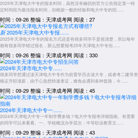
2025年天津电大中专的报名时间，虽然没有确切的官方公告指定某一特
关于2026年天津电大中专会不会被骗的疑问，最终可以通过毕业证
定时间段为最佳报名时间，但根据一般的经验和电大中专的招......
书的核实来验证。正规的电大中专毕业证书可以在中央广播电视中等专业
时间：09-26
整编：天津成考网
阅读：27
学校官方网站的学历查询系统中进行验证。如果某个机构承诺的毕业证书
无法通过官方渠道查询，说明存在问题。
2025年天津电大中专报......
新
毕业证书的获取需要满足完整的学制要求和考核标准，不存在快速通
2025年天津电大中专的报名方式还是有很多同学不是很清楚，所以每年
道。学员从报名到毕业的过程，应该能够在官方系统中查询到相应的学习
都有很多同学错过报名，那么想要报考25年天津电大中专但......
记录和学籍状态变化。
时间：09-26
整编：天津成考网
阅读：330
2026年
天津电大中专
报名过程中是否会遇到问题，关键在于选择正
规渠道和保持审慎态度。通过官方途径获取招生信息，核实报名点的授权
2024年天津市电大中专......
资质，了解正常的学习流程，这些做法能够有效降低风险。学员本人参与
很多同学想通过读天津电大中专作为前置学历去读大专，或者考二建等资
学习过程、关注学籍状态，也是保障自身权益的重要方式。教育选择关系
格证升职涨薪，由于心急想快速拿证，难免会遇到各种套路，今......
到个人发展，值得投入必要的时间和精力进行了解和判断。2026年天津
时间：09-29
整编：天津成考网
阅读：45
电大中专作为正规办学机构，为学员提供了学习提升的渠道，只要通过正
确方式报名学习，完全不必过度担心被骗的问题。
2024年天津电大中专一......
展开全文
2024年天津电大中专一年制学费多钱？电大中专报考详细指南。有需要
的同学可以来看看。一、学校概况办学层次：中等职业教育主......
时间：09-29
整编：天津成考网
阅读：43