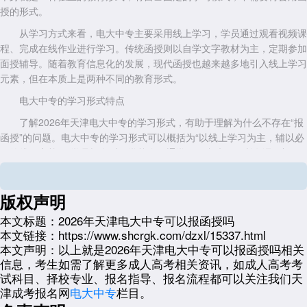
授的形式。
从学习方式来看，电大中专主要采用线上学习，学员通过观看视频课
程、完成在线作业进行学习。传统函授则以自学文字教材为主，定期参加
面授辅导。随着教育信息化的发展，现代函授也越来越多地引入线上学习
元素，但在本质上是两种不同的教育形式。
电大中专的学习形式特点
了解2026年天津电大中专的学习形式，有助于理解为什么不存在“报
函授”的问题。电大中专的学习形式可以概括为“以线上学习为主，辅以必
要的线下考核”。学员报名后，学校会开通学习平台账号，所有课程视
频、学习资料、作业任务都在平台上呈现。
这种学习形式的优势在于灵活性。学员可以根据自己的工作和生活安
版权声明
排，在任意时间、任意地点登录学习平台。课程视频可以反复观看，方便
本文标题：
2026年天津电大中专可以报函授吗
学员巩固理解。线上作业有明确的截止时间，帮助学员把握学习进度。
本文链接：
https://www.shcrgk.com/dzxl/15337.html
与函授相比，电大中专的线上学习更加系统化和规范化。每门课程都
本文声明：
以上就是2026年天津电大中专可以报函授吗相关
有完整的教学视频，而不是仅仅依靠文字教材。学习平台会记录学习时
信息，考生如需了解更多成人高考相关资讯，如成人高考考
长，作为形成性考核的依据。这种设计既保证了学习的灵活性，也确保了
试科目、择校专业、报名指导、报名流程都可以关注我们天
学习过程的可控性。
津成考报名网
电大中专
栏目。