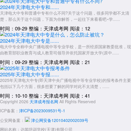
2026年
天津电大中专
本身不是函授形式，而是一种以线上学习为主
2024年天津电大中专和......
的中等职业教育形式。学员不需要为电大中专“报函授”，而是直接按照电
天津电大中专和普通中专有什么不同?关于这个问题，很多同学都不太清
大中专的学习模式完成学业。电大中专毕业证书可以作为后续报考函授专
楚，那么关于这个问题，下面为你解答，一起往下来看看吧~学......
科的学历基础，实现学习路径的衔接。选择教育形式时，关键是根据自身
时间：09-29
整编：天津成考网
阅读：12
情况做出合理判断，通过正规渠道报名，确保学习过程规范有效。2026
年天津电大中专为学习者提供了灵活便捷的中等职业教育途径，帮助更多
2024年天津电大中专是......
人获得学历提升的机会。
电大中专全称中央广播电视中等专业学校，是一所经原国家教委批准，现
由教育部职业教育与成人教育司领导并依托国家开放大学(原中......
展开全文
时间：09-29
整编：天津成考网
阅读：21
2025年天津电大中专报......
2025年天津电大中专(即天津中央广播电视中等专业学校)的报考条件主要
包括以下几个方面，很多想要了解的同学对此不太清楚，......
时间：10-10
整编：天津成考网
阅读：41
Copyright 2026
天津成考报名网
All Rights Reserved
ICP备案：
津ICP备2023009531号-1
公安网备案：
津公网安备12010402002039号
网站名称：达闻培训学校(天津)有限公司