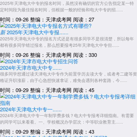
函授的学习形式同样灵活，适合在职人员。如果学员目前还没有中等学
2025年天津电大中专的报名时间，虽然没有确切的官方公告指定某一特
定时间段为最佳报名时间，但根据一般的经验和电大中专的招......
历，那么先报读电大中专是合理的选择。获得中专学历后，再考虑是否通
过函授继续深造。
时间：09-26
整编：天津成考网
阅读：27
选择学习形式时，还需要考虑个人学习习惯。喜欢通过视频学习的学
2025年天津电大中专报......
新
员，电大中专的线上课程可能更适合。擅长自学文字材料的学员，对函授
2025年天津电大中专的报名方式还是有很多同学不是很清楚，所以每年
形式可能更容易适应。了解自己的学习偏好，有助于选择更适合的教育形
都有很多同学错过报名，那么想要报考25年天津电大中专但......
式。
时间：09-26
整编：天津成考网
阅读：330
报名前的信息核实
无论选择哪种学习形式，报名前的信息核实都很重要。对于电大中
2024年天津市电大中专......
专，可以通过中央广播电视中等专业学校官方网站查询招生信息。对于函
很多同学想通过读天津电大中专作为前置学历去读大专，或者考二建等资
授教育，可以通过各地教育考试院官网了解成人高考的招生院校和专业。
格证升职涨薪，由于心急想快速拿证，难免会遇到各种套路，今......
时间：09-29
整编：天津成考网
阅读：45
在咨询过程中，可以向招生老师详细了解学习过程的具体安排。比如
电大中专的线上学习如何组织，期末考试如何安排。函授的面授辅导频率
如何，线上学习平台如何使用。了解这些细节，有助于判断哪种形式更适
2024年天津电大中专一......
合自己。
2024年天津电大中专一年制学费多钱？电大中专报考详细指南。有需要
同时要注意识别不实宣传。有些机构可能混淆概念，声称电大中专可
的同学可以来看看。一、学校概况办学层次：中等职业教育主......
以“函授报名”或“快速拿证”。正规的电大中专有固定的学制和规范的学习
时间：09-29
整编：天津成考网
阅读：43
流程，不存在绕过学习过程直接拿证的情况。