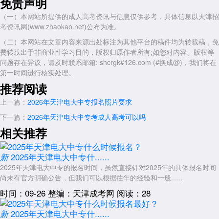
免责声明
电大中专与函授的衔接可能性
（一）本网站所提供的成人高考资讯与信息仅供参考，具体信息以天津招
虽然2026年天津电大中专本身不是函授形式，但完成电大中专学业
考资讯网(www.zhaokao.net)公布为准。
后，可以与函授形式的高等教育进行衔接。电大中专毕业证书是国家认可
的中等学历，可以作为报考成人高考函授专科的学历依据。
（二）本网站在文章内容来源出处标注为其他平台的稿件均为转载稿，免
费转载出于非商业性学习目的，版权归原作者所有;如您对内容、版权等
这种衔接路径对希望继续提升学历的学员很有价值。通过电大中专学
问题存在异议，请及时联系邮箱: shcrgk#126.com (#换成@)，我们将在
习掌握基础专业知识后，再通过函授形式攻读专科，可以实现学历层次的
第一时间进行核实处理。
提升。两个阶段的学习形式都是灵活方便的，适合在职人员边工作边学
推荐阅读
习。
在专业选择上，学员可以考虑两个阶段的衔接。电大中专学习某个专
上一篇：
2026年天津电大中专报名照片要求
业后，函授专科可以选择相同或相近专业，这样知识体系可以延续，学习
下一篇：
2026年天津电大中专考成人高考可以吗
起来更加顺畅。也可以选择不同专业，拓展知识面，为职业发展提供更多
相关推荐
可能。
如何选择适合自己的学习形式
2025年天津电大中专什......
新
对于关心2026年天津电大中专是否可以报函授的学员，更实际的问
2025年天津电大中专的报名时间，虽然直接针对2025年的具体报名时间
题是选择适合自己的学习形式。电大中专适合需要中等学历、学习时间零
尚未有官方明确公告，但我们可以根据往年的经验和一般......
散、希望灵活安排的学习者。通过电大中专学习，可以获得中等职业教育
时间：09-26
整编：天津成考网
阅读：28
学历，为就业或继续升学打下基础。
2025年天津电大中专什......
新
函授适合已经具备中等学历、希望提升到专科或本科学历的学习者。