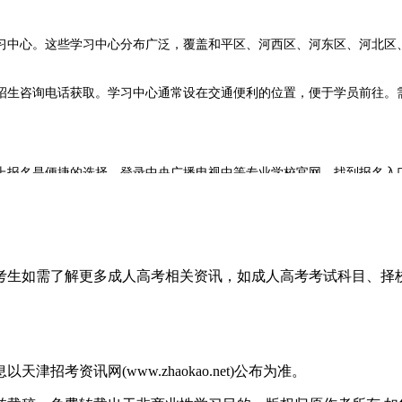
习中心。这些学习中心分布广泛，覆盖和平区、河西区、河东区、河北区
生咨询电话获取。学习中心通常设在交通便利的位置，便于学员前往。需
上报名是便捷的选择。登录中央广播电视中等专业学校官网，找到报名入
，缴费成功后学籍注册流程正式启动。整个线上报名过程通常需要10至
，考生如需了解更多成人高考相关资讯，如成人高考考试科目、
件及复印件是必备材料，用于核实身份信息。前置学历证明也需要提供，
尺寸符合系统规定。部分报名渠道可能需要电子版照片，可以提前准备
考资讯网(www.zhaokao.net)公布为准。
招生咨询电话。天津开放大学官网会公布招生咨询热线，学员可以在工作