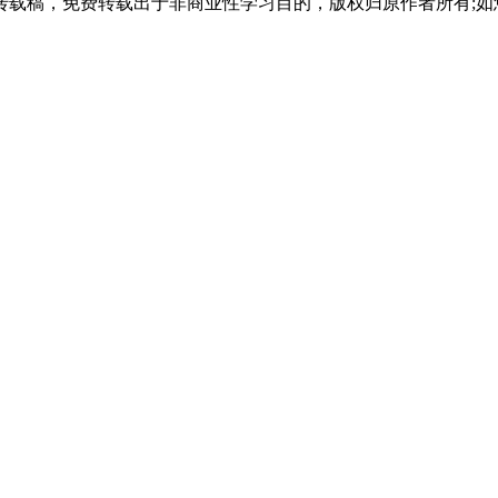
载稿，免费转载出于非商业性学习目的，版权归原作者所有;如
时段咨询人数较多，预约可以避免长时间等待。到达现场后，注意查看办
。一些机构可能宣传可以“代理报名”“快速拿证”，这些说法往往不实
此类情况，建议通过官方渠道核实。正规报名学费标准透明，分学期或
主校区以及各区学习中心。学员可以根据自身情况选择线上报名或现场报
点，是开启电大中专学习的第一步，也是保障自身权益的重要环节。