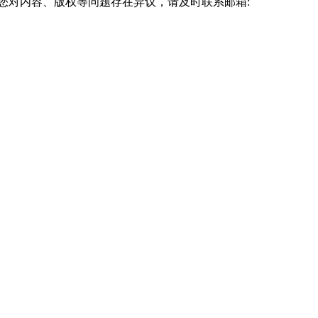
您对内容、版权等问题存在异议，请及时联系邮箱:
公场所是否正规，工作人员是否佩戴工作证件，确保在官方渠道办
。正规报名需要学员本人提供真实信息，不存在完全由他人代理的捷径。
一次性收取，不会以各种名目不断加收费用。
名，提前准备好身份证、学历证明、照片等材料。通过正规渠道报名，