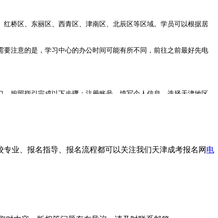
、红桥区、东丽区、西青区、津南区、北辰区等区域。学员可以根据居
要注意的是，学习中心的办公时间可能有所不同，前往之前最好先电
口，按照指引完成以下步骤：注册账号、填写个人信息、选择天津地区
15分钟，操作简单方便。
择校专业、报名指导、报名流程都可以关注我们天津成考报名网
电
通常为初中或高中毕业证书。如果毕业证遗失，可以咨询招生老师是
好保存在手机或电脑中。
时间拨打电话咨询。电话咨询可以快速了解报名要求、专业选择、学费