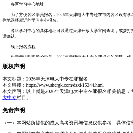
各区学习中心地址
为了方便各区学员报名，2026年天津电大中专还在市内各区设有学
住地选择就近的学习中心报名。
各区学习中心的具体地址可以通过天津开放大学官网查询，或拨打招
话确认。
线上报名流程
对于无法到现场的学员，2026年天津电大中专在哪报名的问题，线
及报考专业、上传身份证和学历证明照片、确认信息提交。
版权声明
提交报名信息后，系统会生成报名号。学员需要按照提示完成学费缴纳
本文标题：
2026年天津电大中专在哪报名
报名材料准备
本文链接：
https://www.shcrgk.com/dzxl/15344.html
本文声明：
以上就是2026年天津电大中专在哪报名相关信息
无论通过哪种渠道报名，都需要提前准备好相关材料。本人身份证原
大中专
栏目。
否有替代方案。
免责声明
近期免冠彩色证件照也需要准备，照片要求为蓝色或白色背景，像素
咨询电话与核实
（一）本网站所提供的成人高考资讯与信息仅供参考，具体信息以天津招
对于2026年天津电大中专在哪报名仍有疑问的学员，可以拨打官方