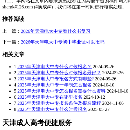
（二）本网站在文章内容来源出处标注为其他平台的稿件均为转
标准等基本信息。
shcrgk#126.com (#换成@)，我们将在第一时间进行核实处理。
通过电话确认报名地址后，如果选择现场报名，建议提前预约。部分
推荐阅读
理。
警惕非正规渠道
上一篇：
2026年天津电大中专看什么书复习
在了解2026年天津电大中专在哪报名的同时，也需要警惕非正规渠道
下一篇：
2026年天津电大中专初中毕业证可以报吗
非正规渠道可能收取高额费用，或者承诺不切实际的学习方式。遇到
相关文章
2026年
天津电大中专
的报名渠道主要包括官方网站、天津开放大学
按照要求完成信息填写和缴费，即可顺利注册学籍。找到正确的报名地
1
2025年天津电大中专什么时候报名？
2024-09-26
2
2025年天津电大中专什么时候报名最好？
2024-09-26
展开全文
3
2025年天津电大中专报名方式有哪些?
2024-09-26
4
2025年天津电大中专一年制怎么报名
2024-10-10
5
2025年天津电大中专怎么报名需要什么资料
2024-10-10
6
2025年天津电大中专在哪里报名
2024-10-12
7
2025年天津电大中专报名条件及报名流程
2024-11-06
8
2025年天津电大中专什么时候报名
2025-05-27
天津成人高考便捷服务