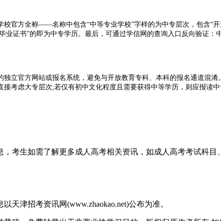
方全称——名称中包含“中等专业学校”字样的为中专层次，包含“开放大
校毕业证书”的即为中专学历。最后，可通过学信网的查询入口反向验证：中
的独立官方网站或报名系统，避免与开放教育专科、本科的报名通道混淆
直接考虑大专层次;若仅有初中文化程度且需要获得中等学历，则应报读中
电大中专提供的是中专学历，而同一体系下的开放大学提供的是大专或本
信息，考生如需了解更多成人高考相关资讯，如成人高考考试科
考资讯网(www.zhaokao.net)公布为准。