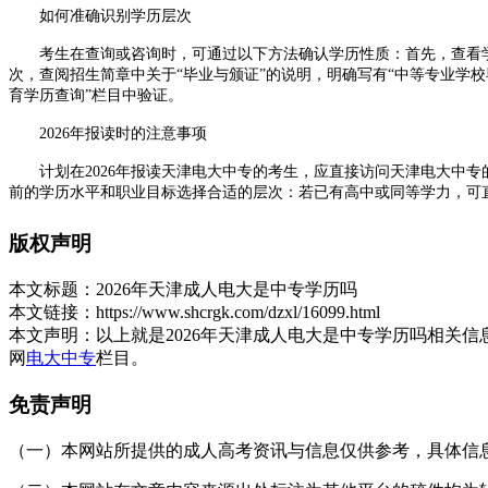
如何准确识别学历层次
考生在查询或咨询时，可通过以下方法确认学历性质：首先，查看学校官
次，查阅招生简章中关于“毕业与颁证”的说明，明确写有“中等专业学
育学历查询”栏目中验证。
2026年报读时的注意事项
计划在2026年报读天津电大中专的考生，应直接访问天津电大中专
前的学历水平和职业目标选择合适的层次：若已有高中或同等学力，可
天津成人电大本身不是中专学历，而是对特定办学机构的泛称。天津
版权声明
与项目。
本文标题：
2026年天津成人电大是中专学历吗
展开全文
本文链接：
https://www.shcrgk.com/dzxl/16099.html
本文声明：
以上就是2026年天津成人电大是中专学历吗相关
网
电大中专
栏目。
免责声明
（一）本网站所提供的成人高考资讯与信息仅供参考，具体信息以天津招