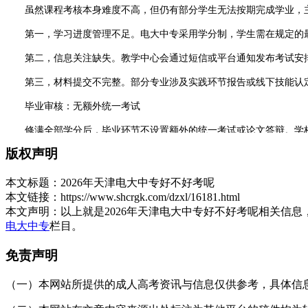
虽然课程考核本身难度不高，但仍有部分学生无法按期完成学业，主
第一，学习进度管理不足。电大中专采用学分制，学生需在规定的最
第二，信息关注缺失。教学中心会通过短信或平台通知发布考试安排
第三，材料提交不完整。部分专业涉及实践环节报告或线下技能认定
毕业审核：无额外统一考试
修满全部学分后，毕业环节不设置额外的统一考试或论文答辩。学校
完成情况，不存在毕业阶段的额外淘汰机制。
版权声明
2026年
天津电大中专
在“好不好考”这个问题上的答案是：入学无
时间内完成所有线上课程及相关任务。对于能够自主安排时间并按要求
本文标题：
2026年天津电大中专好不好考呢
本文链接：
https://www.shcrgk.com/dzxl/16181.html
展开全文
本文声明：
以上就是2026年天津电大中专好不好考呢相关信
电大中专
栏目。
免责声明
（一）本网站所提供的成人高考资讯与信息仅供参考，具体信息以天津招