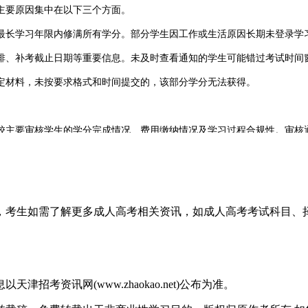
要原因集中在以下三个方面。
长学习年限内修满所有学分。部分学生因工作或生活原因长期未登录学
、补考截止日期等重要信息。未及时查看通知的学生可能错过考试时间
材料，未按要求格式和时间提交的，该部分学分无法获得。
主要审核学生的学分完成情况、费用缴纳情况及学习过程合规性。审核通
需考试，课程考核属于通过性测试且允许补考，毕业不设额外统考。真正的
完成学习内容的人员而言，顺利完成学业不存在实质性障碍。
息，考生如需了解更多成人高考相关资讯，如成人高考考试科目
考资讯网(www.zhaokao.net)公布为准。