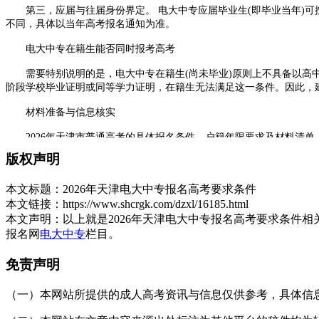
第三，应届与往届身份界定。 电大中专应届毕业生(即毕业当年)可
不同，具体以当年高考报名通知为准。
电大中专在籍生能否同时报考高考
需要特别说明的是，电大中专在籍生(尚未毕业)原则上不具备以高中
阶段学校毕业证明或同等学力证明，在籍生无法满足这一条件。因此，
材料准备与信息核实
2026年天津市普通高考的具体报名条件、户籍年限要求及材料清单
站查阅最新政策，或致电各区招生办公室进行咨询。同时，可向电大中
版权声明
2026年
天津电大中专
报名阶段本身不涉及高考条件审查。以电大中
本文标题：
2026年天津电大中专报名高考要求条件
求。建议有意向者先完成电大中专学业，再根据天津市教育招生考试院
本文链接：
https://www.shcrgk.com/dzxl/16185.html
展开全文
本文声明：
以上就是2026年天津电大中专报名高考要求条件
报名网
电大中专
栏目。
免责声明
（一）本网站所提供的成人高考资讯与信息仅供参考，具体信息以天津招