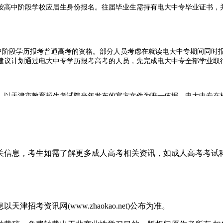
按高中阶段学校应届生身份报名。往届毕业生需持有电大中专毕业证书，
阶段学历报考普通高考的资格。部分人员考虑在就读电大中专期间同时
建议计划通过电大中专学历报考高考的人员，先完成电大中专全部学业取
，以天津市教育招生考试院当年发布的官方文件为唯一依据。电大中专在
专所属教学中心申请开具学历证明或在读证明，用于高考报名资格审核。
专学历报考普通高考的核心要求包括：取得电大中专毕业证书(或应届毕业
发布的最新文件准备高考报名事宜，两阶段不宜交叉进行。
相关信息，考生如需了解更多成人高考相关资讯，如成人高考考
考资讯网(www.zhaokao.net)公布为准。