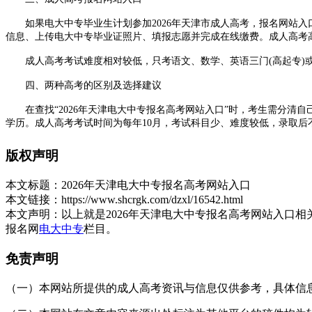
如果电大中专毕业生计划参加2026年天津市成人高考，报名网站入口
信息、上传电大中专毕业证照片、填报志愿并完成在线缴费。成人高考
成人高考考试难度相对较低，只考语文、数学、英语三门(高起专)或
四、两种高考的区别及选择建议
在查找“2026年天津电大中专报名高考网站入口”时，考生需分清自
学历。成人高考考试时间为每年10月，考试科目少、难度较低，录取
电大中专毕业生以在职人员为主，绝大多数选择成人高考。但如果考生
版权声明
绝对的好坏之分。
本文标题：
2026年天津电大中专报名高考网站入口
五、重要提醒
本文链接：
https://www.shcrgk.com/dzxl/16542.html
第一，电大中专毕业证必须真实有效且在学信网或中央电中官网可查
本文声明：
以上就是2026年天津电大中专报名高考网站入口
不存在“电大中专单独的高考报名通道”。任何声称可通过电大中专内
报名网
电大中专
栏目。
及复印件、身份证、户口本等材料。
免责声明
2026年
天津电大中专
报名高考网站入口并不是电大中专自身的某个
报名在考试当年的8月至9月。考生应根据自身年龄、工作状况、学习基
考试院或户籍所在区招办。
（一）本网站所提供的成人高考资讯与信息仅供参考，具体信息以天津招