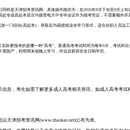
同样是天津招考资讯网。具体操作路径为：在2026年8月下旬至9月上旬
高起专或高起本层次均接受电大中专毕业证作为报考凭证，不需要额外开具
加一门综合(高起本)，录取后为函授或业余学习形式，适合在职人员边
己实际要报考的是哪一种“高考”。普通高考考试时间为每年6月，考试科
后不需脱产，利用周末或晚上学习，毕业后获得非全日制学历。
年龄较小(如22岁以下)、有充足的时间和经济条件脱产上学，也可以
。伪造或购买假证无法通过高考报名资格审核，且可能承担法律责任。第
相关信息，考生如需了解更多成人高考相关资讯，如成人高考考
部渠道报名高考的机构，均需谨慎核实。第三，高考报名有严格的时间窗口
页面，而是天津招考资讯网。电大中专毕业证可作为报考普通高考或成人高
础选择适合的考试类型，并按官方指引完成报名。切勿相信任何“免资格审
考资讯网(www.zhaokao.net)公布为准。