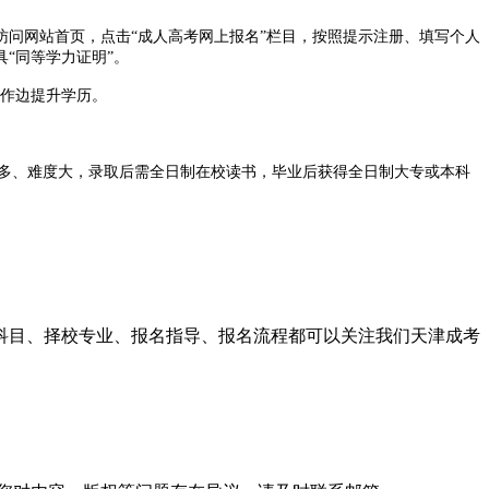
访问网站首页，点击“成人高考网上报名”栏目，按照提示注册、填写个人
“同等学力证明”。
工作边提升学历。
目多、难度大，录取后需全日制在校读书，毕业后获得全日制大专或本科
选择普通高考，重新进入全日制大学读书。两种途径各有适用人群，没有
二，无论是普通高考还是成人高考，报名入口均为天津招考资讯网，
试科目、择校专业、报名指导、报名流程都可以关注我们天津成考
，错过无法补报。建议在报名开始前2个月就准备好电大中专毕业证原件
考的前置学历证明。普通高考报名通常在考前一年的11月，成人高考
核”“内部报名通道”等违规宣传。如有疑问，可直接咨询天津市教育招生