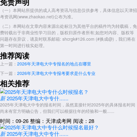
免责声明
三、以哪种身份参加高考?
电大中专毕业生可以以“社会考生”身份报名参加普通高考，而非“应
（一）本网站所提供的成人高考资讯与信息仅供参考，具体信息以天津招
届中职毕业生”通道。社会考生报名流程与在校生略有不同：
考资讯网(www.zhaokao.net)公布为准。
（二）本网站在文章内容来源出处标注为其他平台的稿件均为转载稿，免
需自行在规定时间内(通常在每年10月至11月)前往户籍所在地的区招
费转载出于非商业性学习目的，版权归原作者所有;如您对内容、版权等
办或教育考试院提交报名材料。
问题存在异议，请及时联系邮箱: shcrgk#126.com (#换成@)，我们将在
需提供：身份证、户口本、电大中专毕业证原件及复印件。
第一时间进行核实处理。
需参加统一的体检、外语口试(如需)等环节。
推荐阅读
录取后与普通高中生入学待遇完全相同。
上一篇：
2026年天津电大中专报名的地点在哪里
四、需要注意的限制和风险
下一篇：
2026年天津电大中专报考要求是什么专业
相关推荐
部队院校、部分特殊类型招生可能要求全日制高中学历，电大中专可
能不符合此类特殊报名条件，需仔细阅读当年招生章程。
2025年天津电大中专什......
新
技能高考或对口升学：天津电大中专学习内容与中职对口升学考试大
2025年天津电大中专的报名时间，虽然直接针对2025年的具体报名时间
纲不完全一致，建议选择普通高考而非职教高考。
尚未有官方明确公告，但我们可以根据往年的经验和一般......
部分省份不接受成人中专报考普通高考：虽然天津及绝大多数省份接
时间：09-26
整编：天津成考网
阅读：28
受，但外地户籍考生需提前向户籍地招办确认。
五、常见问题解答
2025年天津电大中专什......
新