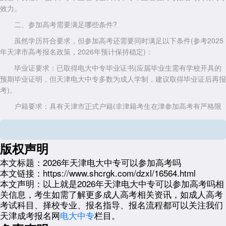
效力。
二、参加高考需要满足哪些条件?
虽然学历符合要求，但参加高考还需要同时满足以下条件(参考2025
年天津市高考报名政策，2026年预计保持稳定)：
毕业证要求：已取得电大中专毕业证书(应届毕业生需有学校开具的
预期毕业证明，但天津电大中专多数为成人学制，建议取得毕业证后再报
考)。
户籍要求：具有天津市正式户籍(非津籍考生在津参加高考有严格限
制，通常需满足“户籍+学籍”双重要求)。
年龄要求：无上限，但须年满18周岁(基本都能满足)。
版权声明
其他要求：未被高等学校开除学籍或处于停考期内。
本文标题：
2026年天津电大中专可以参加高考吗
最关键的限定条件是户籍。如果是外地户籍考生持有天津电大中专毕
本文链接：
https://www.shcrgk.com/dzxl/16564.html
业证，在天津市报名高考的可能性极低(随迁子女政策要求高中阶段在津
本文声明：
以上就是2026年天津电大中专可以参加高考吗相
实际就读并有连续学籍，电大中专的非全日制性质不符合要求)。外地户
关信息，考生如需了解更多成人高考相关资讯，如成人高考
籍考生需返回户籍所在地报名高考，而户籍地是否接受成人中专学历，需
考试科目、择校专业、报名指导、报名流程都可以关注我们
咨询当地教育考试院。
天津成考报名网
电大中专
栏目。