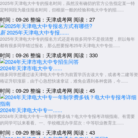
2025年天津电大中专的报名时间，虽然没有确切的官方公告指定某一特
问：在读期间(未毕业)可以报名高考吗?
定时间段为最佳报名时间，但根据一般的经验和电大中专的招......
答：不可以。普通高考要求报名时必须已取得中专毕业证书或为应届
时间：09-26
整编：天津成考网
阅读：27
全日制中职在校生。天津电大中专为成人学制，无“应届”概念，建议毕业
后凭毕业证报考。
2025年天津电大中专报......
新
问：电大中专毕业后参加高考，能考上全日制大学吗?
2025年天津电大中专的报名方式还是有很多同学不是很清楚，所以每年
都有很多同学错过报名，那么想要报考25年天津电大中专但......
答：可以。只要分数达到录取线，就能被普通全日制本、专科高校录
取，入学后与其他大学生完全一样。
时间：09-26
整编：天津成考网
阅读：330
2026年
天津电大中专
可以参加高考吗的最终确认，最权威的依据是
2024年天津市电大中专......
2025年10月至11月发布的2026年天津市普通高考报名工作通知(适用于
很多同学想通过读天津电大中专作为前置学历去读大专，或者考二建等资
2026年6月高考)。建议有意向的考生先确保取得电大中专毕业证，同时
格证升职涨薪，由于心急想快速拿证，难免会遇到各种套路，今......
密切关注天津招考资讯网的相关政策。如户籍在外地，请尽早咨询户籍地
时间：09-29
整编：天津成考网
阅读：45
教育考试院。总的来说，学历门槛没问题，户籍是决定性因素。
展开全文
2024年天津电大中专一......
2024年天津电大中专一年制学费多钱？电大中专报考详细指南。有需要
的同学可以来看看。一、学校概况办学层次：中等职业教育主......
时间：09-29
整编：天津成考网
阅读：43