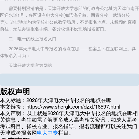
需要特别澄清的是：天津开放大学总部的行政办公地址为天津市南开
区迎水道1号，各区设有电大分校(如滨海分校、西青分校、武清分校
等)。这些地址均为学校办公或教学场所，不是报名地点。未经预约直接
前往，无法办理报名手续。各分校也不设现场报名窗口。
二、唯一的线上报名入口
2026年天津电大中专报名的地点在哪——答案是：在互联网上。具
体报名入口为：
天津开放大学官方网站
进入官网后，在招生简章公示期间(预计春季批次2025年12月至
2026年1月，秋季批次2026年6月至7月)，首页会出现“中专报名”或“招生
专栏”入口。点击进入即可完成全部报名操作。
版权声明
报名流程简要说明：
本文标题：
2026年天津电大中专报名的地点在哪
本文链接：
https://www.shcrgk.com/dzxl/16597.html
注册账号并登录报名系统
本文声明：
以上就是2026年天津电大中专报名的地点在哪相
填写个人基本信息(姓名、身份证号、联系电话等)
关信息，考生如需了解更多成人高考相关资讯，如成人高考
考试科目、择校专业、报名指导、报名流程都可以关注我们
上传报名材料电子版：身份证正反面、初中或高中毕业证、近期免冠
天津成考报名网
电大中专
栏目。
证件照(蓝底或白底)