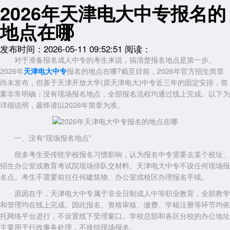
2026年天津电大中专报名的
地点在哪
发布时间：2026-05-11 09:52:51
阅读：
对于准备报名成人中专的考生来说，搞清楚报名地点是第一步。
2026年
天津电大中专
报名的地点在哪?截至目前，2026年官方招生简章
尚未发布，但基于天津开放大学(原天津电大)中专近三年的固定安排，答
案非常明确：没有现场报名地点，全部报名流程均通过线上完成。以下为
详细说明，最终请以2026年简章为准。
一、没有“现场报名地点”
很多考生受传统学校报名习惯影响，认为报名中专需要去某个校址、
招生办公室或教育考试院现场排队交材料。天津电大中专不设任何现场报
名点。考生不需要前往任何建筑物、办公室或校区办理报名手续。
原因在于，天津电大中专属于非全日制成人中等职业教育，全部教学
和管理均在线上完成。因此报名、资格审核、缴费、学籍注册等环节均依
托网络平台进行，不设置线下受理窗口。学校总部和各区分校的办公地址
主要用于行政事务处理，不接待现场报名。