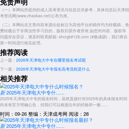
免责声明
提交审核，等待学校资格审核结果(一般3-7个工作日)
（一）本网站所提供的成人高考资讯与信息仅供参考，具体信息以天津招
审核通过后在线缴纳学费
考资讯网(www.zhaokao.net)公布为准。
完成学籍注册，获得学号
（二）本网站在文章内容来源出处标注为其他平台的稿件均为转载稿，免
费转载出于非商业性学习目的，版权归原作者所有;如您对内容、版权等
整个流程考生在家中使用电脑或手机即可完成，不需要前往任何现场
问题存在异议，请及时联系邮箱: shcrgk#126.com (#换成@)，我们将在
地点。全国各地的考生(包括天津市本地和外地户籍)均通过同一线上渠道
第一时间进行核实处理。
报名，全程无需到天津。
推荐阅读
三、常见误区澄清
上一篇：
2026年天津电大中专在哪里报名考试呢
误区一：“去天津电大总部或各区电大分校报名更方便”
下一篇：
2026年天津电大中专报名高考流程是什么
事实：天津电大中专没有现场招生办接待散客报名。学校各办公地点
相关推荐
仅处理行政事务，不办理现场报名。到了现场也会被引导至官网操作。
误区二：“找中介机构代报有名额”
2025年天津电大中专什......
新
事实：官方未授权任何中介机构代理报名。通过非官网渠道报名存在
2025年天津电大中专的报名时间，虽然直接针对2025年的具体报名时间
尚未有官方明确公告，但我们可以根据往年的经验和一般......
信息泄露、钱财损失的风险。凡是要求向个人账户转账的，均为诈骗。
时间：09-26
整编：天津成考网
阅读：28
误区三：“外地考生需要到天津报名”
事实：外地考生与天津本地考生一样，全程在家即可完成报名、学
2025年天津电大中专什......
新