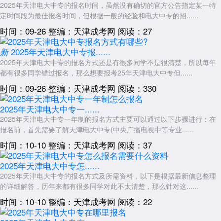
习、考试，毕业证邮寄到家，无需到天津。
2025年天津电大中专的报名时间，虽然没有确切的官方公告指定某一特
定时间段为最佳报名时间，但根据一般的经验和电大中专的招......
四、如何确认2026年的官方报名入口?
时间：09-26
整编：天津成考网
阅读：27
由于2026年天津电大中专报名的地点在哪的最终确认需以官方简章
为准，而该简章尚未发布，建议有意向的考生做好以下准备：
2025年天津电大中专报......
新
提前准备好身份证、毕业证、证件照的电子版
2025年天津电大中专的报名方式还是有很多同学不是很清楚，所以每年
都有很多同学错过报名，那么想要报考25年天津电大中专但......
从2025年12月起，每周查看一次官网“招生专栏”的更新
时间：09-26
整编：天津成考网
阅读：330
待简章正式发布后，按照官网指引线上报名即可。如有疑问，可拨打
简章中公布的官方咨询电话进行核实。请记住：不需要寻找任何现场报名
2025年天津电大中专一......
地点，不需要前往天津，不需要找任何中介，唯一官方通道就是天津开放
2025年天津电大中专一年制的报名方式主要可以通过以下步骤进行：在
大学官网。
报名前，首先需要了解天津电大中专(中央广播电视中等专业......
展开全文
时间：10-10
整编：天津成考网
阅读：37
2025年天津电大中专怎......
2025年天津电大中专的报名方式及所需资料，以下是根据最新信息整理
的详细解答，历年来都有很多同学对此不太清楚，那么针对这......
时间：10-10
整编：天津成考网
阅读：22