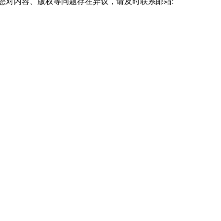
您对内容、版权等问题存在异议，请及时联系邮箱:
成学业。条件设置较为基础，绝大多数社会成年人均能满足。建议符合基
拨打天津市广播电视中等专业学校招生办公室电话咨询，以对方答复为准。