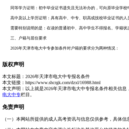
同等学力证明：初中毕业证书遗失且无法补办的，可向原毕业学校申
高中及以上学历证明：具有高中、中专、职高或技校毕业证书的人员
需要特别说明的是：在读的普通初中、高中学生不得报名。学籍状态
三、户籍与居住要求
2026年天津市电大中专参加条件对户籍的要求分为两种情况：
天津市户籍：直接报名，无需额外材料。报名时上传户口本首页及
版权声明
非天津市户籍：需提供在天津市合法稳定居住或工作的证明材料，
本文标题：
2026年天津市电大中专报名条件
天津市居住证(有效期内);
本文链接：
https://www.shcrgk.com/dzxl/16988.html
本文声明：
以上就是2026年天津市电大中专报名条件相关信
天津市社保缴纳记录(近6个月内任意一个月);
电大中专
栏目。
在津单位开具的工作证明(加盖公章，附联系方式以备核查)。
免责声明
学校不因户籍不同而设置差异化学费标准，也不限制外省市人员报名
（一）本网站所提供的成人高考资讯与信息仅供参考，具体信息以天津招
四、健康及其他要求
健康状况：能正常参加线上学习及线下期末考试即可。学校不要求提