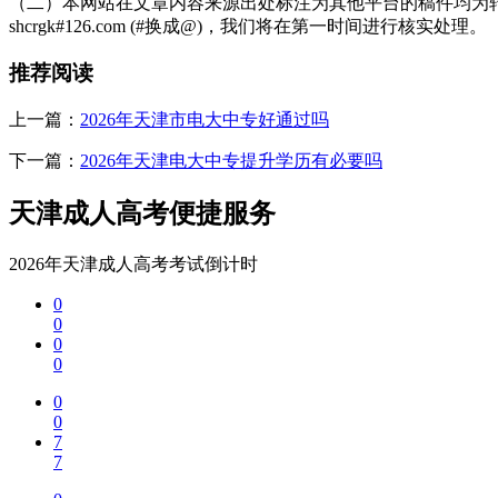
（二）本网站在文章内容来源出处标注为其他平台的稿件均为转
shcrgk#126.com (#换成@)，我们将在第一时间进行核实处理。
无犯罪记录要求：学校不要求提供无犯罪记录证明。但若学员在就读
推荐阅读
学历真实性承诺：报名时需在线签署《学历真实性承诺书》。若使用
五、无法报名的情况
上一篇：
2026年天津市电大中专好通过吗
以下人员不符合2026年天津市电大中专参加条件：
下一篇：
2026年天津电大中专提升学历有必要吗
年龄未满18周岁;
天津成人高考便捷服务
无法提供初中及以上学历证明;
2026年天津成人高考考试倒计时
非津户籍且无法提供在津居住或工作证明;
0
已经在其他同类成人中专学校拥有在籍学籍(需先注销原学籍);
0
0
被原就读电大中专开除或勒令退学未满两年。
0
2026年
天津市电大中专
参加条件可概括为：年满18周岁，具有初
0
本条件的报名者在2026年春秋两季报名窗口开放时，通过学校官方渠
0
7
展开全文
7