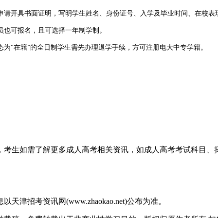
请开具书面证明，写明学生姓名、身份证号、入学及毕业时间、在校表现
也可报名，且可选择一年制学制。
为“在籍”的全日制学生需先办理退学手续，方可注册电大中专学籍。
本人页照片即可。
以下三项中任选其一即可：
息，考生如需了解更多成人高考相关资讯，如成人高考考试科目
比例。但从往年情况看，非津户籍报名人数约占总数三成左右。
考资讯网(www.zhaokao.net)公布为准。
交体检报告，但患有严重传染性疾病且处于活动期、可能影响其他学员