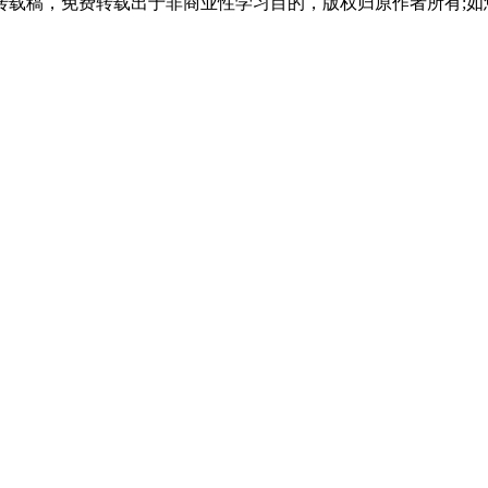
载稿，免费转载出于非商业性学习目的，版权归原作者所有;如
期间被依法追究刑事责任，学校有权取消学籍。
虚假学历证书报名，一经查实，取消学籍且不予退费。
中或以上学历，天津市户籍或能提供在津居住/工作证明，身体健康并能完
道提交材料。对于条件中不明确的部分(如特殊情况的学历认定)，可直接