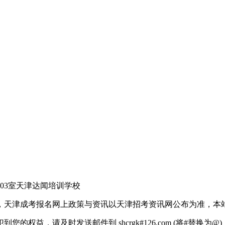
03室天津达闻培训学校
，天津成考报名网上政策与资讯以天津招考资讯网公布为准，本
权益，请及时发送邮件到 shcrgk#126.com (将#替换为