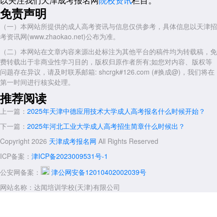
名已经开始了，早报名早占位哦！想了解
河北工业大学院校
和专业可以直
免责声明
接查看哦！记得到官方函授站点进行报名。早报名提前做好规划与复习准
备，您也可通过此查看25年
天津成人高考网上报名
可选择的报考院校与
（一）本网站所提供的成人高考资讯与信息仅供参考，具体信息以天津招
专业。
考资讯网(www.zhaokao.net)公布为准。
此外，河北工业大学作为一所国家“世界一流学科建设高校”和国
（二）本网站在文章内容来源出处标注为其他平台的稿件均为转载稿，免
家“211工程”重点建设高校，其成人高考招生专业具有较高的教学水平和
费转载出于非商业性学习目的，版权归原作者所有;如您对内容、版权等
良好的就业前景，是广大考生提升学历、实现职业发展的重要选择。
问题存在异议，请及时联系邮箱: shcrgk#126.com (#换成@)，我们将在
第一时间进行核实处理。
展开全文
推荐阅读
上一篇：
2025年天津中德应用技术大学成人高考报名什么时候开始？
下一篇：
2025年河北工业大学成人高考招生简章什么时候出？
Copyright 2026
天津成考报名网
All Rights Reserved
ICP备案：
津ICP备2023009531号-1
公安网备案：
津公网安备12010402002039号
网站名称：达闻培训学校(天津)有限公司