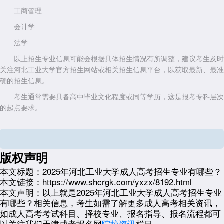
工商管理
会计学
法学
以上招生专业信息可能会根据具体招生情况有所调整，建议考生及时
关注河北工业大学官方招生网站或相关招生信息平台，以获取最新、最准
确的招生信息。
考生通常需要具备高中毕业文化程度或同等学历，这是报考专科层次
的起点要求。
如果考生希望报考本科层次，则需要具备国民教育系列的专科或专科
以上毕业证书。
考生应为中华人民共和国公民，并符合当地招生考试机构规定的户籍
版权声明
或居住要求。
本文标题：
2025年河北工业大学成人高考招生专业有哪些？
河北工业大学成人高考通常面向特定地区招生，如河北省、山东省、
本文链接：
https://www.shcrgk.com/yxzx/8192.html
新疆维吾尔自治区、天津市等，考生需在这些地区居住或工作，并符合各
本文声明：
以上就是2025年河北工业大学成人高考招生专业
省(自治区、直辖市)的报名条件。
有哪些？相关信息，考生如需了解更多成人高考相关资讯，
如成人高考考试科目、择校专业、报名指导、报名流程都可
错过了24年成人高考不要着急！2025年河北工业大学成人高考预报
以关注我们天津成考报名网
院校资讯
栏目。