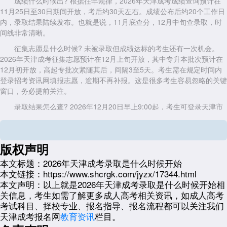
成绩什么时候出? 根据往年规律，2026年天津成考成绩查询预计在
11月25日至30日期间开放，考后约30天左右。成绩公布后约20个工作日
内，录取结果陆续发布。也就是说，11月底查分，12月中旬查录取，时
间线非常清晰。
征集志愿是什么时候? 未被录取但成绩达标的考生还有一次机会。
2026年天津成考征集志愿预计在12月上旬开放，其中专升本批次预计在
12月初开放，高起专批次紧随其后，间隔3至5天。考生需在规定时间内
登录招考资讯网填报志愿，逾期不再补报。这是很多考生容易忽略的关键
窗口，务必提前关注。
录取结果怎么查? 2026年12月20日早上9:00起，考生可登录天津市
教育招生考试院招考资讯网，进入成人高考录取查询页面，使用报名时的
账号密码查看录取状态。部分高校还支持通过微信小程序"天津招考"查
询。录取通知书预计从12月底开始陆续发放，不同院校进度有差异，最
版权声明
晚可能延续到次年1月。
本文标题：
2026年天津成考录取是什么时候开始
2026年
天津成考
录取是什么时候开始?总结一句话：12月中旬启动，
本文链接：
https://www.shcrgk.com/jyzx/17344.html
分两批次进行，12月20日起可查结果，12月上旬有征集志愿补录机会。
本文声明：
以上就是2026年天津成考录取是什么时候开始相
所有时间节点均以天津市教育招生考试院最终公告为准，建议考生现在就
关信息，考生如需了解更多成人高考相关资讯，如成人高考
收藏招考资讯网，到时第一时间查询，别错过任何一个关键窗口。
考试科目、择校专业、报名指导、报名流程都可以关注我们
展开全文
天津成考报名网
教育资讯
栏目。