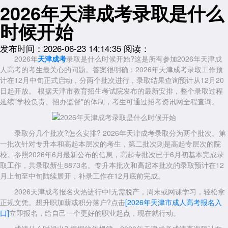
2026年天津成考录取是什么
时候开始
发布时间：2026-06-23 14:14:35
阅读：
2026年
天津成考
录取是什么时候开始?这是所有参加2026年天津成
人高考的考生最关心的问题。答案很明确：2026年天津成考录取工作预
计在12月中旬正式启动，分两个批次进行，录取结果查询预计从12月20
日起开放。 根据天津市教育招生考试院发布的最新安排，整个录取过程
延续"学校负责、招办监督"的体制，考生可通过招考资讯网全程查询。
录取分几个批次?怎么安排? 2026年天津成考录取分为两个批次。第
一批次针对专升本和高起本层次的考生，第二批次则是高起专层次的院
校。参照2026年6月最新公布的信息，高起专批次已于6月初基本完成录
取工作，共录取新生8873名。专升本批次和高起本批次的录取预计在12
月上旬至中旬陆续展开，补录工作在12月底前完成。
2026天津成考报名火热进行中!无需脱产，周末或网课学习，轻松拿
正规文凭。想升职加薪或积分落户?点击
[2026年天津市成人高考报名入
口]
立即报名，给自己一个更好的职业起点，现在就行动。