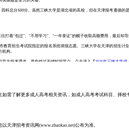
和实操题是拿分的关键。
四科总分600分。虽然三峡大学是湖北省的高校，但在天津报考遵循的
往打着“包过”、“不用学习”、“一年拿证”的幌子收取高额费用，最后却
教育招生考试院指定的报名系统填报志愿。三峡大学在天津的招生计划
方机构。
取官方报考通道，避免错过关键时间节点，点击进入【
2026年三峡大学
。所谓的“坑”多源于对天津本地成考政策(如无高起本、必考计算机等)
考生如需了解更多成人高考相关资讯，如成人高考考试科目、择
考资讯网(www.zhaokao.net)公布为准。