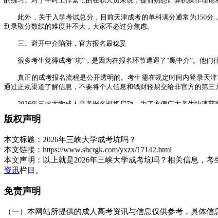
的练习。对于平时工作繁忙的在职人员来说，提前熟悉计算机操作理论
此外，关于入学考试总分，目前天津成考的单科满分通常为150分，
到录取分数线的难度并不大，大家不必过分焦虑。
三、避开中介陷阱，官方报名最稳妥
很多考生觉得成考“坑”，是因为在报名环节遭遇了“黑中介”。他们往
真正的成考报名流程是公开透明的。考生需在规定时间内登录天津市
通过正规渠道了解信息，不要将个人信息和钱财轻易交给非官方的第三
2026年三峡大学成人高考报名即将启动，为了方便广大考生快速获
版权声明
三峡大学成考
本身并不是坑，它是一个正规、可靠的学历提升平台
考认知，踏实复习，顺利上岸。
本文标题：
2026年三峡大学成考坑吗？
展开全文
本文链接：
https://www.shcrgk.com/yxzx/17142.html
本文声明：
以上就是2026年三峡大学成考坑吗？相关信息，
资讯
栏目。
免责声明
（一）本网站所提供的成人高考资讯与信息仅供参考，具体信息以天津招