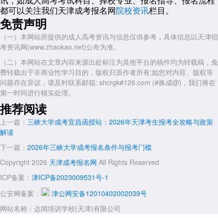
进一步加大。
都可以关注我们天津成考报名网
院校资讯
栏目。
免责声明
在专业选择上，三峡大学的水利水电工程、土木工程、电气工程及其
自动化等工科专业依然是热门，同时护理学、药学等医学类专业对前置学
（一）本网站所提供的成人高考资讯与信息仅供参考，具体信息以天津招
历和执业资格的审核将更加严格。考生在选择专业时，务必确认自己是否
考资讯网(www.zhaokao.net)公布为准。
符合报考条件，例如医学类专业通常要求考生已取得相应的卫生类职业资
格。
（二）本网站在文章内容来源出处标注为其他平台的稿件均为转载稿，免
费转载出于非商业性学习目的，版权归原作者所有;如您对内容、版权等
关于天津达闻培训——天津成人学历提升正规品牌
问题存在异议，请及时联系邮箱: shcrgk#126.com (#换成@)，我们将在
在复杂的成考政策面前，选择一个靠谱的助学机构至关重要。天津达
第一时间进行核实处理。
闻教育信息咨询有限公司成立于2013年，是经天津市主管部门备案的正
推荐阅读
规成人教育教学点。公司自创立以来，严格执行党和国家的教育方针，依
上一篇：
三峡大学成考宜昌函授站：2026年天津考生报考全攻略与政策
法经营，与天津多所高校建立校外教学点合作关系，累计服务数千名在职
解读
人员及在校专科生完成学历提升。
下一篇：
2026年三峡大学成考报名条件与报考门槛
公司现设南开、西青两个标准化校区，配备多媒体空调教室，办学环
境一流。业务覆盖成人高考、自学考试、国家开放大学、英语等级考试及
Copyright 2026
天津成考报名网
All Rights Reserved
各类职业技能培训，专业门类涵盖师范、经管、理工、农学、医药等学
ICP备案：
津ICP备2023009531号-1
科。
公安网备案：
津公网安备12010402002039号
天津达闻培训坚持“线上+面授”融合教学模式，并配备一对一教务老
师全程服务，有效解决在职学员的工学矛盾。公司以“学员自我实现”为核
网站名称：达闻培训学校(天津)有限公司
心价值，以“教学质量过硬、管理服务到位”为具体要求，致力于打造天津