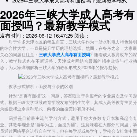
2026年三峡大学成人高考有面授吗？最新教学模式
2026年三峡大学成人高考有
面授吗？最新教学模式
发布时间：2026-06-12 16:47:25
阅读：
对于许多天津地区的考生而言，三峡大学作为一所水利电力特色鲜明
的综合性大学，一直是提升学历的理想选择。然而，在备考之余，大家最
关心的问题往往是：
三峡大学成人高考有面授吗
? 随着成人教育改革的
入，教学模式也在不断调整，天津成考网结合最新的招生政策与行业动
态，为大家详细解析三峡大学的教学形式及2026年的报考趋势。
教学形式解析：函授与业余的区别
针对“是否有面授”这一问题，答案取决于你报考的专业层次及学习形
式。根据三峡大学继续教育学院发布的招生简章，其成人高等教育主要分
为函授和业余两种形式，两者的面授安排有所不同。
函授是目前最主流的学习方式，适用于绝大多数专升本和高起专专
业。其教学理念是“自学为主，面授为辅”。这意味着在大部分时间里，学
员通过网络平台进行自主学习，但在每学期或每学年，学校会安排集中面