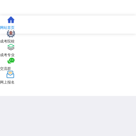
最专业的成人教育培训品牌。
关于
三峡大学成人高考
有面授吗这个问题，答案是肯定的，但具体形
式需依据专业而定。建议考生在备考时，不仅要关注书本知识，更要重视
计算机基础能力的提升，紧跟2026年的政策导向，科学规划，早日圆梦
网站首页
本科。
成考院校
展开全文
成考专业
交流群
网上报名