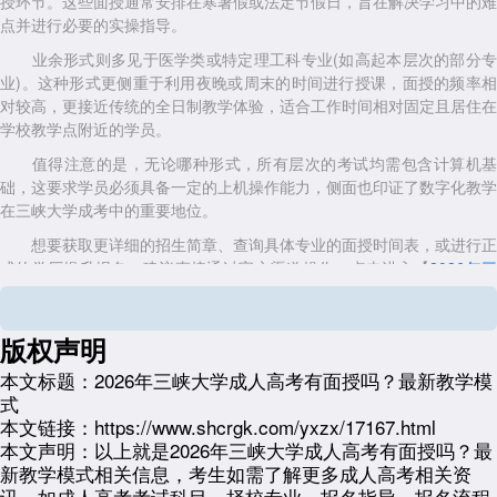
授环节。这些面授通常安排在寒暑假或法定节假日，旨在解决学习中的难
点并进行必要的实操指导。
业余形式则多见于医学类或特定理工科专业(如高起本层次的部分专
业)。这种形式更侧重于利用夜晚或周末的时间进行授课，面授的频率相
对较高，更接近传统的全日制教学体验，适合工作时间相对固定且居住在
学校教学点附近的学员。
值得注意的是，无论哪种形式，所有层次的考试均需包含计算机基
础，这要求学员必须具备一定的上机操作能力，侧面也印证了数字化教学
在三峡大学成考中的重要地位。
想要获取更详细的招生简章、查询具体专业的面授时间表，或进行正
式的学历提升报名，建议直接通过官方渠道操作。点击进入【
2026年
峡大学成人高考报名入口
】，我们将为你提供最新的政策资讯与报考
导，助你顺利开启求学之路。
版权声明
2026年政策风向与报考指南
本文标题：
2026年三峡大学成人高考有面授吗？最新教学模
展望2026年，成人高考的政策环境正在发生深刻变化。天津成考网
式
分析认为，未来的成考将更加注重“严进严出”与“教学质量”。
本文链接：
https://www.shcrgk.com/yxzx/17167.html
在报考门槛上，虽然总分600分的考试机制(高起本、专升本)暂时保
本文声明：
以上就是2026年三峡大学成人高考有面授吗？最
持稳定，但录取线可能会根据报考人数的增加而微调。特别是对于报考专
新教学模式相关信息，考生如需了解更多成人高考相关资
升本的考生，政治、英语以及高等数学(或大学语文)等基础科目的权重将
讯，如成人高考考试科目、择校专业、报名指导、报名流程