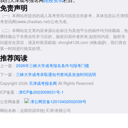
各类职业技能培训，专业门类涵盖师范、经管、理工、农学、医药等学
免责声明
科。我们坚持“线上+面授”融合教学模式，并配备一对一教务老师全程服
务，有效解决在职学员的工学矛盾，致力于打造天津最专业的成人教育培
（一）本网站所提供的成人高考资讯与信息仅供参考，具体信息以天津招
训品牌。
考资讯网(www.zhaokao.net)公布为准。
2026年
天津成人高考
报考在即，希望各位考生紧扣“无高起本”、“
（二）本网站在文章内容来源出处标注为其他平台的稿件均为转载稿，免
考计算机”等政策重点，通过正规渠道获取资讯，稳妥迈出学历提升的每
费转载出于非商业性学习目的，版权归原作者所有;如您对内容、版权等
一步。
问题存在异议，请及时联系邮箱: shcrgk#126.com (#换成@)，我们将在
展开全文
第一时间进行核实处理。
推荐阅读
上一篇：
2026年三峡大学成考报名条件与报考门槛
下一篇：
三峡大学成考录取通知书查询及发放时间说明
Copyright 2026
天津成考报名网
All Rights Reserved
ICP备案：
津ICP备2023009531号-1
公安网备案：
津公网安备12010402002039号
网站名称：达闻培训学校(天津)有限公司