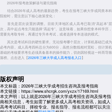
2026年报考政策解读与避坑指南
结合2026年成人高考的最新趋势，考生在报考三峡大学或同类本科
院校时，需注意以下核心政策变化：
首先是层次设置的调整。目前天津地区成人高考已取消“高起本”层
次，高中起点考生只能选择“高起专”。这意味着，如果你想拿本科学历，
需要先考取专科，再通过专升本考试，或者选择专本连读的模式。
其次是考试科目的硬性要求。无论报考哪个层次，计算机基础已成为
必考内容。成人高考四科总分为600分，虽然分数线相对宽松，但计算机
基础的考核要求考生必须具备基本的操作能力，切勿因轻视这一科而导致
落榜。
点击进入【
2026年三峡大学成人高考报名入口
】
天津达闻培训——学历提升的可靠选择
在信息繁杂的当下，选择一个正规、靠谱的助学平台是成功的关键。
版权声明
天津达闻教育信息咨询有限公司成立于2013年，是经天津市主管部门备
案的正规成人教育教学点。我们严格执行党和国家的教育方针，依法经
本文标题：
2026年三峡大学成考招生咨询及报考指南
营，与天津多所高校建立校外教学点合作关系，累计服务数千名在职人员
本文链接：
https://www.shcrgk.com/yxzx/17169.html
及在校专科生完成学历提升。
本文声明：
以上就是2026年三峡大学成考招生咨询及报考指
南相关信息，考生如需了解更多成人高考相关资讯，如成人
机构现设南开、西青两个标准化校区，配备多媒体空调教室，办学环
高考考试科目、择校专业、报名指导、报名流程都可以关注
境一流。业务覆盖成人高考、自学考试、国家开放大学、英语等级考试及
我们天津成考报名网
院校资讯
栏目。