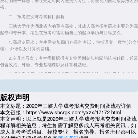
成功的唯一标志，未在规定时间内缴费的考生，将被视为自动放弃报名资
格。
二、报考层次与考试科目解析
三峡大学作为湖北省内的重点高校，其成人高考招生层次主要分为高
起专和专升本。考生在报考时需明确自己的起点学历与目标层次。
1.高起专层次：考生需参加四门科目的考试，包括语文、数学(分文/
理)、外语以及计算机基础。
2.专升本层次：考生需根据报考专业类别参加相应的统考科目，通常
包含政治、外语、专业基础课以及计算机基础。
值得注意的是，根据天津成考网掌握的最新考情，所有层次的考试科
目中均包含计算机基础，这要求考生在备考时不能仅关注传统文理科知
识，还需加强对计算机应用能力的复习。此外，天津地区目前并无高起本
层次的招生，考生在规划学历提升路径时需结合自身实际情况。
版权声明
三、2026年政策衍生与报考趋势解读
本文标题：
2026年三峡大学成考报名交费时间及流程详解
本文链接：
https://www.shcrgk.com/yxzx/17172.html
展望2026年，成人高考的政策导向将更加规范与严格。天津成考网
本文声明：
以上就是2026年三峡大学成考报名交费时间及流
分析认为，未来的报考趋势将呈现以下特点：
程详解相关信息，考生如需了解更多成人高考相关资讯，如
审核机制更严：随着学籍学历信息核查技术的升级，对于前置学历的
成人高考考试科目、择校专业、报名指导、报名流程都可以
审核将更加精准，杜绝违规报考。
关注我们天津成考报名网
院校资讯
栏目。