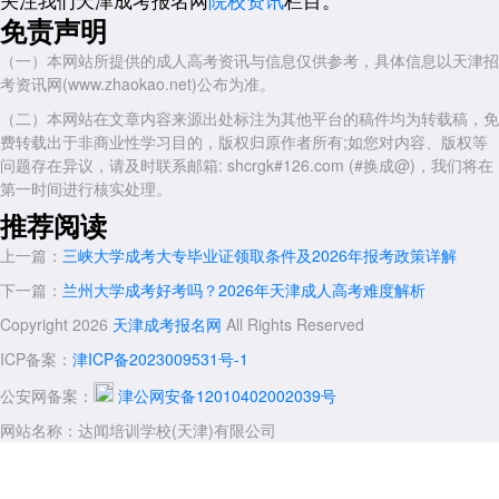
免责声明
考试难度稳中有升：为了保障成人高等教育的质量，试题的灵活性和
应用性可能会增强，特别是计算机基础等科目的考察将更加贴近实际工作
（一）本网站所提供的成人高考资讯与信息仅供参考，具体信息以天津招
场景。
考资讯网(www.zhaokao.net)公布为准。
流程规范化：网上缴费、人脸识别确认等环节将成为标准流程，考生
（二）本网站在文章内容来源出处标注为其他平台的稿件均为转载稿，免
需提前熟悉操作。点击进入【
2026年三峡大学成人高考报名入口
】
费转载出于非商业性学习目的，版权归原作者所有;如您对内容、版权等
四、天津成考网报考建议与指导
问题存在异议，请及时联系邮箱: shcrgk#126.com (#换成@)，我们将在
第一时间进行核实处理。
针对三峡大学的报考，天津成考网建议考生提前做好以下准备：
推荐阅读
1.关注时间节点：密切关注8月至9月的官方公告，设定闹钟提醒，避
免因遗忘三峡大学成考交费时间而错失机会。
上一篇：
三峡大学成考大专毕业证领取条件及2026年报考政策详解
2.备考计算机基础：鉴于所有层次均需考计算机，建议考生提前下载
下一篇：
兰州大学成考好考吗？2026年天津成人高考难度解析
相关考试大纲或辅导资料，熟悉基本操作与理论知识。
Copyright 2026
天津成考报名网
All Rights Reserved
3.确认专业目录：三峡大学的招生专业可能会根据社会需求进行微
ICP备案：
津ICP备2023009531号-1
调，考生在报名前应登录官网查询最新的专业目录，选择最适合自己的专
业方向。
公安网备案：
津公网安备12010402002039号
学历提升是一场持久战，信息的准确性往往决定了成败。掌握准确的
网站名称：达闻培训学校(天津)有限公司
三峡大学成考交费时间，合理规划复习进度，是每一位考生迈向本科或专
科文凭的必经之路。
天津成考网
将持续关注最新政策动态，为考生的升学