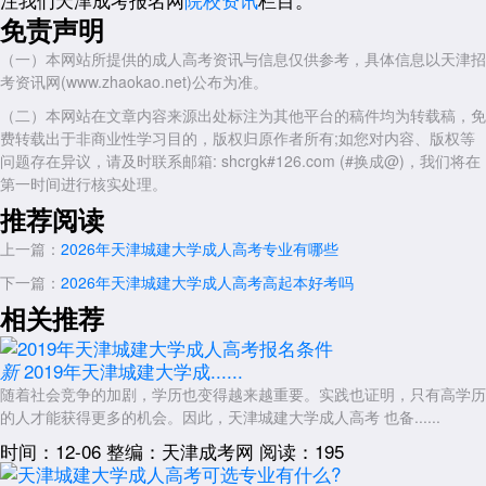
《学士学位申请表》(填写时须用钢笔，不得有涂抹)。
免责声明
英语合格证书原件(审核后归还)及复印件1份。
（一）本网站所提供的成人高考资讯与信息仅供参考，具体信息以天津招
毕业证书原件(审核后归还)及复印件1份。
考资讯网(www.zhaokao.net)公布为准。
1寸蓝底、彩色免冠照片2张。
（二）本网站在文章内容来源出处标注为其他平台的稿件均为转载稿，免
费转载出于非商业性学习目的，版权归原作者所有;如您对内容、版权等
其他可能需要的材料(如主干课程成绩单、论文成绩单等，具体以天
问题存在异议，请及时联系邮箱: shcrgk#126.com (#换成@)，我们将在
津城建大学当年通知为准)。
第一时间进行核实处理。
提交申请：
推荐阅读
考生需将上述材料提交至天津城建大学继续教育学院或指定地点。
上一篇：
2026年天津城建大学成人高考专业有哪些
提交时需确保材料真实完整，如有虚假或遗漏，将影响学位申请结
下一篇：
2026年天津城建大学成人高考高起本好考吗
果。
相关推荐
审核与公示：
天津城建大学继续教育学院将对考生提交的材料进行初审。
2019年天津城建大学成......
新
初审通过后，将在官网公示拟授予学位名单(公示期5个工作日)。
随着社会竞争的加剧，学历也变得越来越重要。实践也证明，只有高学历
的人才能获得更多的机会。因此，天津城建大学成人高考 也备......
公示无异议后，材料将上报天津市学位委员会复审。
时间：12-06
整编：天津成考网
阅读：195
终审与证书发放：