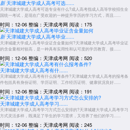
终审通过后，由天津城建大学学位评定委员会审定并授予学士学位。
天津城建大学成人高考可选......
新
天津城建大学成人高考可选专业有什么?成人高考指成人高等学校招生全
学位证书将在本校学位评定委员会对学士学位申请者审批后发放。
国统一考试，是现在广受欢迎的一种提升学历的学习方式，而且......
考生需携带身份证到指定地点领取证书或通过函授站代领。
时间：12-06
整编：天津成考网
阅读：175
以上就是关于：“2026年天津城建大学成人高考学位申请流程”的简单
介绍，想了解更多内容，可以持续关注
天津成人高考
网www.shcrgk.com
天津城建大学成人高考毕业......
新
天津城建大学成人高考毕业证含金量如何?天津城建大学成人高考毕业证
展开全文
的含金量相对较高，是一种具有实用性和认可度的学历教育。接......
时间：12-06
整编：天津成考网
阅读：520
天津城建大学成人高考有什......
天津城建大学成人高考有什么报考条件?天津城建大学成人高考的报考条
件包括具有身份证明、学历证明、工作经历证明、健康状况良好......
时间：12-06
整编：天津成考网
阅读：191
天津城建大学成人高考学习......
天津城建大学成人高考学习方式怎么安排的?天津城建大学成人高考学习
方式灵活多样，既满足了学生的学习需求，又培养了他们的学习......
时间：12-06
整编：天津成考网
阅读：245