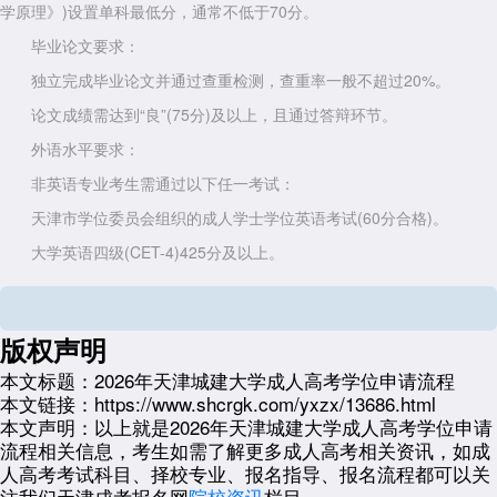
学原理》)设置单科最低分，通常不低于70分。
毕业论文要求：
独立完成毕业论文并通过查重检测，查重率一般不超过20%。
论文成绩需达到“良”(75分)及以上，且通过答辩环节。
外语水平要求：
非英语专业考生需通过以下任一考试：
天津市学位委员会组织的成人学士学位英语考试(60分合格)。
大学英语四级(CET-4)425分及以上。
全国英语等级考试三级(PETS-3)笔试60分及以上(天津城建大学允许
用PETS-3成绩替代学位英语，但需在毕业前1年取得证书)。
版权声明
英语专业考生需通过全国高校英语专业四级或日语能力测试N3级等
第二外语考试。
本文标题：
2026年天津城建大学成人高考学位申请流程
本文链接：
https://www.shcrgk.com/yxzx/13686.html
二、
天津城建大学成人高考
学位
申请流程
本文声明：
以上就是2026年天津城建大学成人高考学位申请
材料准备阶段：
流程相关信息，考生如需了解更多成人高考相关资讯，如成
考生需在毕业当年4月前完成以下材料：
人高考考试科目、择校专业、报名指导、报名流程都可以关
注我们天津成考报名网
院校资讯
栏目。