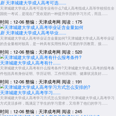
天津城建大学成人高考可选......
新
以上就是关于：“2026年天津城建大学成人高考考场有哪些地方”的简
天津城建大学成人高考可选专业有什么?成人高考指成人高等学校招生全
单介绍，想了解更多内容，可以持续关注
天津成人高考
网
国统一考试，是现在广受欢迎的一种提升学历的学习方式，而且......
www.shcrgk.com
时间：12-06
整编：天津成考网
阅读：175
天津城建大学成人高考毕业......
新
展开全文
天津城建大学成人高考毕业证含金量如何?天津城建大学成人高考毕业证
的含金量相对较高，是一种具有实用性和认可度的学历教育。接......
时间：12-06
整编：天津成考网
阅读：520
天津城建大学成人高考有什......
天津城建大学成人高考有什么报考条件?天津城建大学成人高考的报考条
件包括具有身份证明、学历证明、工作经历证明、健康状况良好......
时间：12-06
整编：天津成考网
阅读：191
天津城建大学成人高考学习......
天津城建大学成人高考学习方式怎么安排的?天津城建大学成人高考学习
方式灵活多样，既满足了学生的学习需求，又培养了他们的学习......
时间：12-06
整编：天津成考网
阅读：245