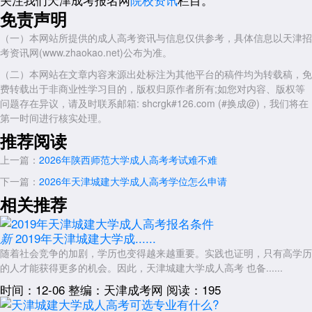
每科开考前30分钟，考生需凭准考证和有效证件进入考场。迟到15
免责声明
分钟者不得进入考点，且不得参加当次科目考试。
（一）本网站所提供的成人高考资讯与信息仅供参考，具体信息以天津招
建议考生提前1小时到达考点，预留充足时间接受安检和身份核验。
考资讯网(www.zhaokao.net)公布为准。
入场后，考生需对号入座，将准考证、身份证放在考桌左上角以便核
（二）本网站在文章内容来源出处标注为其他平台的稿件均为转载稿，免
验。
费转载出于非商业性学习目的，版权归原作者所有;如您对内容、版权等
考场纪律与答题规范：
问题存在异议，请及时联系邮箱: shcrgk#126.com (#换成@)，我们将在
第一时间进行核实处理。
考生应自觉服从监考员等考试工作人员的管理，不得扰乱考场秩序。
推荐阅读
选择题需用2B铅笔填涂，确保涂满、涂黑;非选择题需用0.5毫米黑色
字迹中性笔作答，在答题卡指定区域内书写。
上一篇：
2026年陕西师范大学成人高考考试难不难
试卷与答题卡不得折叠、撕破，不得在非答题区域书写或做标记。
下一篇：
2026年天津城建大学成人高考学位怎么申请
相关推荐
考生不得交头接耳、左顾右盼、打手势、做暗号，不得夹带、旁窥、
抄袭或有意让他人抄袭，不得传抄答案或交换试卷、答题卡、草稿纸。
2019年天津城建大学成......
新
交卷与离场要求：
随着社会竞争的加剧，学历也变得越来越重要。实践也证明，只有高学历
交卷出场时间不得早于考试结束前30分钟。交卷后，考生不得再进
的人才能获得更多的机会。因此，天津城建大学成人高考 也备......
场续考，也不得在考场附近逗留或交谈。
时间：12-06
整编：天津成考网
阅读：195
考试结束信号发出后，考生应立即停笔并停止答题，将试卷、答题
卡、草稿纸整理好放在桌上，待监考员收齐后依次退场。