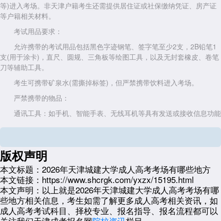
等)进入考场。非天津户籍考生还需提供居住证或社保缴纳凭证、房产证
等户籍相关材料。
考试用品要求：
允许携带的考试用品包括黑色字迹钢笔、签字笔至少2支，2B铅笔1
支(用于涂卡)，直尺、圆规、三角板等绘图工具，以及无封套橡皮、卷笔
刀等辅助工具。
考生可携带矿泉水(需撕掉标签)，但严禁携带饮料进入考场。
严禁携带的物品：
通讯工具：如手机、智能手表、无线耳机等具有发送或接收信息功能
的设备。
电子设备：如计算器(除非准考证明确允许)、录放设备、电子存储记
忆工具等。
版权声明
修正用品：如涂改液、修正带。
本文标题：
2026年天津城建大学成人高考考场有哪些地方
本文链接：
https://www.shcrgk.com/yxzx/15195.html
计时器：如手表、手环等，考场内统一配备挂钟。
本文声明：
以上就是2026年天津城建大学成人高考考场有哪
其他物品：如书包、草稿纸、书籍资料、金属首饰等。
些地方相关信息，考生如需了解更多成人高考相关资讯，如
成人高考考试科目、择校专业、报名指导、报名流程都可以
入场流程与时间要求：
关注我们天津成考报名网
院校资讯
栏目。