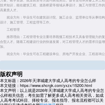
力量、教学资源、就业前景等方面均表现突出。该专业培养具备土木工程
技术知识，能在建筑工程、道路桥梁等领域从事设计、施工与管理工作的
高素质人才。
就业方向：毕业生可在建筑设计院、施工企业、监理单位等从事结构
设计、施工管理、工程监理等工作。
工程管理
推荐理由：工程管理专业注重培养既懂工程技术又具备管理能力的复
合型人才。随着工程建设行业的快速发展，对工程管理人才的需求日益增
加。
就业方向：毕业生可在工程建设单位、房地产开发企业、工程咨询公
司等从事项目管理、工程造价管理、工程招标与投标等工作。
测绘工程
版权声明
推荐理由：测绘工程专业掌握现代测绘技术，能在国土资源、城市规
划等部门从事测绘与地理信息工作。随着智慧城市、数字孪生等概念的兴
本文标题：
2026年天津城建大学成人高考的专业怎么样
起，测绘工程专业的就业前景愈发广阔。
本文链接：
https://www.shcrgk.com/yxzx/15200.html
本文声明：
以上就是2026年天津城建大学成人高考的专业怎
就业方向：毕业生可在测绘院、地理信息中心、城市规划部门等从事
么样相关信息，考生如需了解更多成人高考相关资讯，如成
测绘工程、地理信息系统开发与应用等工作。
人高考考试科目、择校专业、报名指导、报名流程都可以关
三、专业特色与优势
注我们天津成考报名网
院校资讯
栏目。