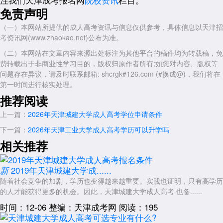
师资力量雄厚：天津城建大学拥有一支高素质师资队伍，包括行业知
免责声明
名专家与资深学者。他们将理论知识与实践经验相结合，为考生提供优质
（一）本网站所提供的成人高考资讯与信息仅供参考，具体信息以天津招
的教学服务。
考资讯网(www.zhaokao.net)公布为准。
教学资源丰富：校内先进的实验设施与学术资源为考生提供了良好的
（二）本网站在文章内容来源出处标注为其他平台的稿件均为转载稿，免
学习环境。考生可以接触到行业前沿知识与技术，提升自己的专业素养。
费转载出于非商业性学习目的，版权归原作者所有;如您对内容、版权等
高通过率与录取保障：天津市成人高考整体通过率超90%，专升本考
问题存在异议，请及时联系邮箱: shcrgk#126.com (#换成@)，我们将在
生通过率更高(超85%)。天津城建大学录取率与全市平均水平持平，且学
第一时间进行核实处理。
校提供考前辅导资料，降低备考难度。
推荐阅读
以上就是关于：“2026年天津城建大学成人高考专业怎么样”的简单介
上一篇：
2026年天津城建大学成人高考学位申请条件
绍，想了解更多内容，可以持续关注
天津成人高考
网www.shcrgk.com
下一篇：
2026年天津工业大学成人高考学历可以升学吗
展开全文
相关推荐
2019年天津城建大学成......
新
随着社会竞争的加剧，学历也变得越来越重要。实践也证明，只有高学历
的人才能获得更多的机会。因此，天津城建大学成人高考 也备......
时间：12-06
整编：天津成考网
阅读：195