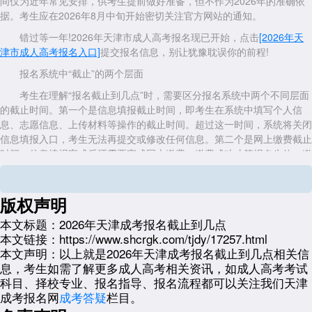
间仅为近年常见安排，供考生提前做好准备，但不作为2026年的准确依
据。考生应在2026年8月中旬开始密切关注官方网站的通知。
错过等一年!2026年天津市成人高考报名现已开始，点击
[2026年天
津市成人高考报名入口]
提交报名信息，别让犹豫耽误你的前程!
报名系统中“截止”的两个层面
考生在理解“报名截止到几点”时，需要区分报名系统中两个不同层面
的截止时间。第一个是信息填报截止时间，即考生在系统中填写个人信
息、志愿信息、上传材料等操作的截止时间。超过这一时间，系统将关闭
信息填报入口，考生无法再提交或修改任何信息。第二个是网上缴费截止
时间。信息填报完成后还需要完成网上缴费，缴费成功才算报名生效。缴
费截止时间通常与信息填报截止时间同步，或比信息填报截止时间稍晚一
些(如延长1至2小时)，但也有年份是完全同步的。考生不能因为信息填报
完成就认为报名成功，必须在缴费截止前完成支付。
版权声明
两个时间节点中任何一个错过，都会导致报名失败。特别是缴费环
本文标题：
2026年天津成考报名截止到几点
节，部分考生在填报信息后没有立即缴费，想等几天再操作，结果忘记时
本文链接：
https://www.shcrgk.com/tjdy/17257.html
间或遇到支付问题，导致缴费失败而报名无效。
本文声明：
以上就是2026年天津成考报名截止到几点相关信
息，考生如需了解更多成人高考相关资讯，如成人高考考试
不要等到最后时刻操作
科目、择校专业、报名指导、报名流程都可以关注我们天津
建议考生不要等到报名截止的最后几个小时甚至最后几分钟才进行操
成考报名网
成考答疑
栏目。
作，原因有以下几点。