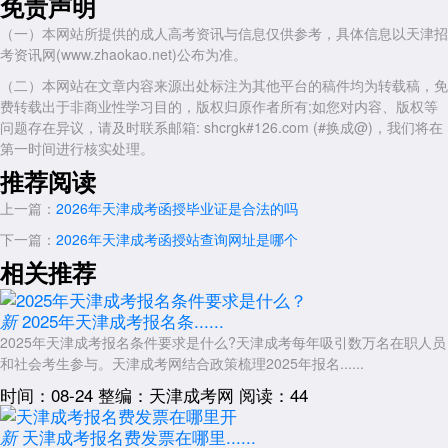
免责声明
第一，系统拥堵风险。报名截止前的最后几个小时通常是访问量最大
（一）本网站所提供的成人高考资讯与信息仅供参考，具体信息以天津招
的时段，大量考生集中在同一时间操作，可能导致网页加载缓慢、提交失
考资讯网(www.zhaokao.net)公布为准。
败、支付超时等技术问题。
（二）本网站在文章内容来源出处标注为其他平台的稿件均为转载稿，免
第二，审核反馈时间。考生提交报名信息后，系统会进行资格审核。
费转载出于非商业性学习目的，版权归原作者所有;如您对内容、版权等
如果审核不通过，系统会提示原因，考生需要在截止时间前修改信息或补
问题存在异议，请及时联系邮箱: shcrgk#126.com (#换成@)，我们将在
充材料后重新提交。如果等到最后时刻才提交，一旦审核未通过，可能没
第一时间进行核实处理。
有时间处理。往年就有考生在最后半小时提交后发现材料不符合要求，但
推荐阅读
因系统拥堵和临近截止，来不及处理，导致报名失败。
上一篇：
2026年天津成考函授毕业证是合法的吗
第三，支付环节耗时。网上支付需要跳转至银行或第三方支付页面，
输入密码、接收验证码等操作需要一定时间。支付完成后还需要等待系统
下一篇：
2026年天津成考函授站查询网址是哪个
返回支付结果，这个过程在高峰时段可能延迟。如果在截止前几分钟才开
相关推荐
始支付，系统可能在支付途中关闭支付通道，导致扣款成功但报名系统未
显示缴费完成，处理起来非常麻烦。
2025年天津成考报名条......
新
外地考生需要额外注意时间
2025年天津成考报名条件要求是什么?天津成考每年吸引数万名在职人员
非天津户籍的外地考生，在报名时需要上传居住证或社保缴纳证明等
和社会考生参与。天津成考网结合政策梳理2025年报名......
材料，这些材料的审核通常需要人工操作，审核时间相对较长。如果外地
时间：08-24
整编：天津成考网
阅读：44
考生在最后一天才提交报名，人工审核可能无法在报名截止前完成，即使
材料本身符合要求，也可能因审核流程未走完而无法进入缴费环节，最终
天津成考报名费发票在哪里......
新
报名失败。因此，外地考生应尽早提交报名信息。