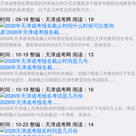
天津成考报名费发票的开具地点和方式主要取决于报考学校和当地教育考
错过报名时间能否补报
试机构的具体规定，以下是几种常见的获取方式：...
成人高考报名系统一旦关闭，当年不再安排任何补报环节。考生无法
时间：09-18
整编：天津成考网
阅读：19
通过任何方式申请补报，包括电话申请、现场申请或找任何机构协调。所
有声称“可以补报”“有内部名额”的中介均为诈骗。错过报名时间的考生只
2026年天津成考报名截......
新
能等待下一年的成人高考报名。
2026年天津成考报名截止时间需在报名启动后通过天津市教育招生考试
院官网查询，通常报名时间为8月下旬至9月中旬，具体安排......
2026年
天
津成考
报名截止时间通常在9月上旬的某一天，具体每日截
止时间点可能是下午17:00、晚上20:00或24:00中的一种，以当年天津市
时间：10-19
整编：天津成考网
阅读：13
教育招生考试院的官方公告为准。建议考生在报名通道开放后尽早完成信
息填报和网上缴费，不要拖到最后一天甚至最后几个小时才操作。
2026年天津成考报名截......
2026年天津成考报名截止时间尚未确定，但预计报名工作将在8月下旬至
提前准备好身份证、毕业证书、证件照电子版等材料，预留充足的审
9月中旬进行，具体截止日期需以天津市教育招生考试院后......
核和支付时间。报名完成后及时截图保存缴费成功的页面作为凭证。记
住：每年只有一次成人高考，错过报名就无法参加考试。尽早行动，是最
时间：10-19
整编：天津成考网
阅读：16
稳妥的策略。
2026年天津成考报名考......
展开全文
2026年天津成人高考的报名时间预计在2025年8月下旬至9月上旬，考试
时间预计在2026年10月的最后一个周末。具体分......
时间：10-23
整编：天津成考网
阅读：14