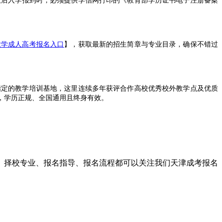
后入学报到时，必须提供学信网打印的《教育部学历证书电子注册备案
业大学成人高考报名入口
】，获取最新的招生简章与专业目录，确保不错过
指定的教学培训基地，这里连续多年获评合作高校优秀校外教学点及优质
，学历正规、全国通用且终身有效。
考条件、报名时间、志愿填报及考试安排等权威资讯，杜绝信息滞后与
现场确认、统考备考、考场安排、录取公示，到在校课业、期末考核、毕
提前备考计算机基础等公共课，并借助专业机构的助力，顺利拿到心仪的
目、择校专业、报名指导、报名流程都可以关注我们天津成考报名