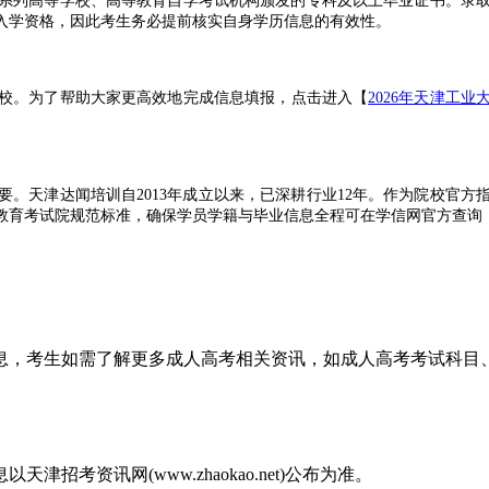
列高等学校、高等教育自学考试机构颁发的专科及以上毕业证书。录取
入学资格，因此考生务必提前核实自身学历信息的有效性。
。为了帮助大家更高效地完成信息填报，点击进入【
2026年天津工
天津达闻培训自2013年成立以来，已深耕行业12年。作为院校官方
教育考试院规范标准，确保学员学籍与毕业信息全程可在学信网官方查询
通了官方资讯报名网站。官网实时同步天津成人高考最新政策公告、报
询，真正实现信息透明化与报名便捷化。从学员择校规划、报名审核、
精细化督导，让在职学员能够省心、安心、放心地备考升学。
的自主学习能力提出了要求。天津成考网建议广大考生紧扣最新政策，
信息，考生如需了解更多成人高考相关资讯，如成人高考考试科
考资讯网(www.zhaokao.net)公布为准。