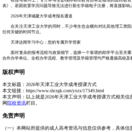
在报考条件上，专升本考生必须持有经教育部审定核准的国民教育系
表》。若因前置学历问题导致无法进行新生学籍电子注册，将直接影响
2026年天津城建大学成考报名通道
在关注天津工业大学的同时，不少考生也会横向对比其他理工类院校
任何关键的时间节点。
天津达闻学习中心：您的专属升学管家
面对复杂的报考流程与政策细节，选择一个靠谱的助学平台至关重要。
合作办学单位。全程办学流程、教学管理及学籍管理均严格遵循高校及
依托全职专属教务教研团队，机构搭建了全流程闭环服务体系，并开
版权声明
政策误读。平台支持学员线上自主咨询、在线报名、资料提交及进度查
业申领及学位申请，提供一站式全周期专属托管服务。全程专人跟进、
本文标题：
2026年天津工业大学成考授课方式
2026年
天津工业大学成考
授课方式更加灵活高效，但同时也对考生
本文链接：
https://www.shcrgk.com/yxzx/17349.html
学历文凭。
本文声明：
以上就是2026年天津工业大学成考授课方式相关
网
院校资讯
栏目。
展开全文
免责声明
（一）本网站所提供的成人高考资讯与信息仅供参考，具体信息以天津招