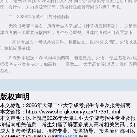
方向，适合从事技术岗位的在职人员;而经济管理类专业则包括工商管
理、会计学、人力资源管理等，适合行政或管理岗位的晋升需求。
二、2026年考试科目与分值解析
无论报考哪个层次，所有考生均需加试《计算机应用基础》。这是天
津成考的一项重要考核内容，考生务必重视。具体的考试科目设置如下：
1.高起专层次：考试共设四科。包括语文、数学(分文/理)、外语以及
计算机应用基础。
2.专升本层次：考试同样为四科。包括政治、外语、专业基础课(根
据报考专业类别决定，如高数一、高数二、大学语文等)以及计算机应用
基础。
天津成人高考所有科目的单科满分均为150分，四个科目总分600
分。录取分数线通常依据当年的报考人数与招生计划划定，虽然总分较
高，但核心在于掌握基础知识点。
版权声明
三、2026年天津工业大学成人高考报名入口
本文标题：
2026年天津工业大学成考招生专业及报考指南
本文链接：
https://www.shcrgk.com/yxzx/17351.html
随着2026年备考周期的临近，考生需密切关注报名动态。通常成人
本文声明：
以上就是2026年天津工业大学成考招生专业及报
高考报名分为网上报名、资格审核与缴费确认三个阶段。志愿填报时，每
考指南相关信息，考生如需了解更多成人高考相关资讯，如
位考生可填报2所院校，每所院校可选2个专业，但需注意专业对应的考
成人高考考试科目、择校专业、报名指导、报名流程都可以
试科目要求。
关注我们天津成考报名网
院校资讯
栏目。