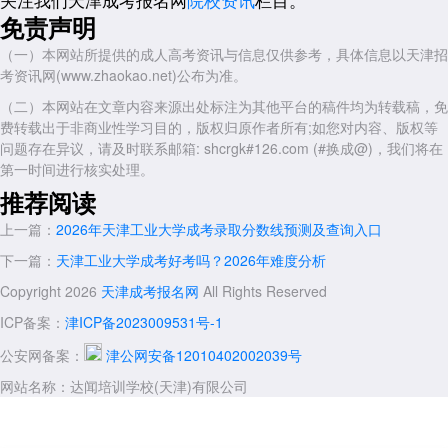
点击进入【
2026年天津工业大学成人高考报名入口
】
免责声明
建议考生提前准备好电子证件照及相关身份证明材料，以免错过最佳
（一）本网站所提供的成人高考资讯与信息仅供参考，具体信息以天津招
报名时间。
考资讯网(www.zhaokao.net)公布为准。
四、天津达闻教育|17年深耕成人学历·成考办学实力与升学战绩详解
（二）本网站在文章内容来源出处标注为其他平台的稿件均为转载稿，免
在学历提升的道路上，选择一家合规、专业的助学机构至关重要。天
费转载出于非商业性学习目的，版权归原作者所有;如您对内容、版权等
津达闻教育成立于2009年，是经天津市南开区教育局、西青区教育局正
问题存在异议，请及时联系邮箱: shcrgk#126.com (#换成@)，我们将在
规审批、具备民办正规办学资质的专业成人学历教育机构。深耕天津成人
第一时间进行核实处理。
教育领域17载，始终专注成人学历提升赛道，累计赋能10万+津门在职学
推荐阅读
子成功升级专科、本科、硕士学历。凭借合规的办学体系、专业的教学服
上一篇：
2026年天津工业大学成考录取分数线预测及查询入口
务与超高升学口碑，成为天津本土极具规模与公信力的老牌学历提升标杆
机构。
下一篇：
天津工业大学成考好考吗？2026年难度分析
五、2026年报考指南与政策展望
Copyright 2026
天津成考报名网
All Rights Reserved
展望2026年，天津成人高考的政策将继续保持规范化和透明化。考
ICP备案：
津ICP备2023009531号-1
生在报考前应仔细研读各校发布的招生简章，参考近三年的录取分数情
况，客观评估自身知识基础，并结合未来的职业发展方向进行选择。
公安网备案：
津公网安备12010402002039号
成人高考确实是改变学历现状的有效方式，但需要考生做好充分准
网站名称：达闻培训学校(天津)有限公司
备。
天津成考网
提醒各位考生，务必以天津市教育招生考试院发布的最新
公告为准，切勿轻信非官方渠道的“包过”承诺。扎实复习，科学报考，才