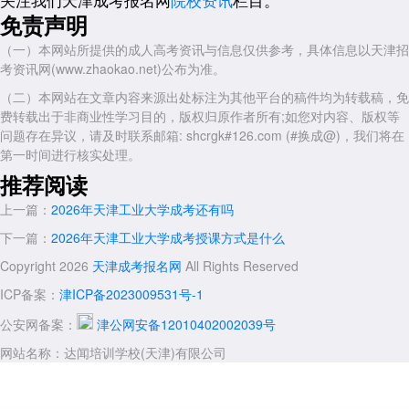
免责声明
三、专业特殊要求
对于报考特定专业的考生，2026年天津工业大学成人高考报名条件
（一）本网站所提供的成人高考资讯与信息仅供参考，具体信息以天津招
是什么还需要了解专业附加要求。天津工业大学成考招生以工科和经管类
考资讯网(www.zhaokao.net)公布为准。
专业为主，大多数专业(如计算机科学与技术、电气工程及其自动化、机
（二）本网站在文章内容来源出处标注为其他平台的稿件均为转载稿，免
械设计制造及其自动化、工商管理、会计学、金融学、英语等)没有特殊
费转载出于非商业性学习目的，版权归原作者所有;如您对内容、版权等
的职业背景或资格证书要求，考生满足户籍和学历条件即可报考。但如果
问题存在异议，请及时联系邮箱: shcrgk#126.com (#换成@)，我们将在
考生计划报考的为艺术类或体育类专业，则可能需要参加院校组织的专业
第一时间进行核实处理。
课加试，具体加试科目和要求以当年招生简章为准。不过天津工业大学成
推荐阅读
考近年来较少招收艺术体育类专业，绝大多数考生无需担心此项。
上一篇：
2026年天津工业大学成考还有吗
四、健康状况与品行要求
下一篇：
2026年天津工业大学成考授课方式是什么
在身体健康方面，2026年天津工业大学成人高考报名条件是什么中
包括考生须身体健康，生活能自理，不影响所报专业学习。这一要求属于
Copyright 2026
天津成考报名网
All Rights Reserved
常规性条款，学校不会组织体检，考生在报名时签署健康状况承诺书即
ICP备案：
津ICP备2023009531号-1
可。在品行方面，考生须遵守中华人民共和国宪法和法律，无国家教育考
试违规违纪记录尚在处罚期内的情形。因作弊等违规行为被暂停参加各类
公安网备案：
津公网安备12010402002039号
国家教育考试的考生，在停考期间不具备报名资格。
网站名称：达闻培训学校(天津)有限公司
五、报名流程与审核要点
了解了2026年天津工业大学成人高考报名条件是什么之后，考生还