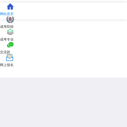
需注意报名审核环节的具体操作。报名系统将于2026年8月下旬至9月上
旬开放，考生登录天津市教育招生考试院官方平台后，须如实填写个人信
息、选择报考层次和专业志愿，并上传身份证、毕业证、居住证(非津户
网站首页
籍)或社保证明等材料的电子照片。系统将自动与公安户籍数据库、学信
网学历数据库进行在线比对。比对通过的考生无需现场确认;比对未通过
成考院校
的考生(如学历信息核验失败、居住证信息不匹配等)，须携带原件到指定
区招办进行人工审核。未在规定时间内完成审核的考生，报名无效。
成考专业
六、常见风险与官方核实渠道
交流群
在确认2026年天津工业大学成人高考报名条件是什么的过程中，考
生需警惕以下违规行为。任何声称“不符合条件可代报”“学历不够可包装
网上报名
通过”的中介承诺均属欺诈，天津市报名系统已实现多部门数据联网核
查，虚假材料一经发现，将取消当次报考资格并记入个人诚信档案。天津
工业大学继续教育学院从未委托任何机构进行报名资格初审，考生应自行
通过官方渠道完成全部流程。
2026年
天津工业大学成人高考
报名条件是什么可概括为：津籍考生
持身份证即可报考，非津籍须持有效居住证或连续6个月社保证明;专升本
须有学信网可查的专科以上学历，高起本须有高中或同等学力毕业证;身
体健康、品行良好。建议考生在2026年7月前完成居住证办理和学历认证
等准备工作，待8月招生简章发布后仔细核对本人是否符合全部条件，再
行报考。祝广大考生报名顺利。