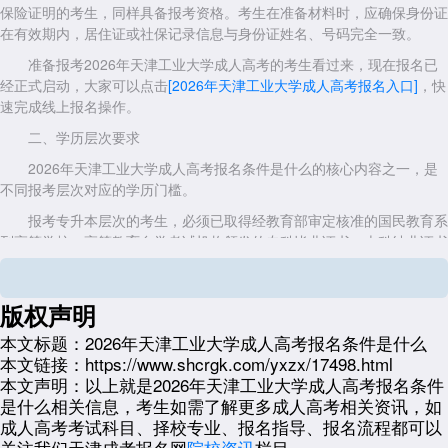
保险证明的考生，同样具备报考资格。考生在准备材料时，应确保身份证
在有效期内，居住证或社保记录信息与身份证姓名、号码完全一致。
准备报考2026年天津工业大学成人高考的考生看过来，现在报名已
经正式启动，大家可以点击
[2026年天津工业大学成人高考报名入口]
，快
速完成线上报名操作。
二、学历层次要求
2026年天津工业大学成人高考报名条件是什么的核心内容之一，是
不同报考层次对应的学历门槛。
报考专升本层次的考生，必须已取得经教育部审定核准的国民教育系
列高等学校、高等教育自学考试机构颁发的专科毕业证书、本科结业证书
或以上证书。该证书须在学信网完成电子注册并可查询。对于2002年以
前毕业、学信网无法直接在线验证的考生，须提前到天津市大中专毕业生
就业指导中心或教育部学历认证中心办理书面学历认证报告，认证流程通
版权声明
常需要20个工作日，建议此类考生尽早办理。
本文标题：
2026年天津工业大学成人高考报名条件是什么
报考高起本层次的考生，应具有高中毕业文化程度，须提供高中毕业
本文链接：
https://www.shcrgk.com/yxzx/17498.html
证书、中专毕业证书或同等学力证明。需要注意的是，仅持有初中毕业证
本文声明：
以上就是2026年天津工业大学成人高考报名条件
书或义务教育阶段学历证明的考生，不符合高起本的报考条件。同等学力
是什么相关信息，考生如需了解更多成人高考相关资讯，如
证明需由户籍所在地教育行政部门或毕业学校出具，形式要求以2026年
成人高考考试科目、择校专业、报名指导、报名流程都可以
正式公告为准。
关注我们天津成考报名网
院校资讯
栏目。